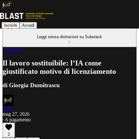
Iscriviti
Accedi
Leggi senza distrazioni su Substack
Economia
Il lavoro sostituibile: l’IA come
giustificato motivo di licenziamento
di Giorgia Dumitrascu
Blast
mag 27, 2026
∙ A pagamento
2