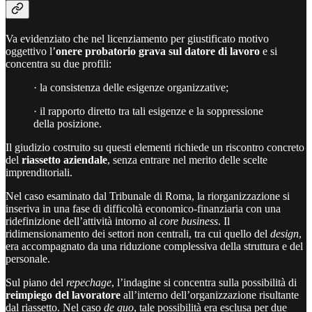
Va evidenziato che nel licenziamento per giustificato motivo
oggettivo l’
onere probatorio grava sul datore di lavoro
e si
concentra su due profili:
· la consistenza delle esigenze organizzative;
· il rapporto diretto tra tali esigenze e la soppressione
della posizione.
Il giudizio costruito su questi elementi richiede un riscontro concreto
del
riassetto aziendale
, senza entrare nel merito delle scelte
imprenditoriali.
Nel caso esaminato dal Tribunale di Roma, la riorganizzazione si
inseriva in una fase di difficoltà economico-finanziaria con una
ridefinizione dell’attività intorno al
core business
. Il
ridimensionamento dei settori non centrali, tra cui quello del
design
,
era accompagnato da una riduzione complessiva della struttura e del
personale.
Sul piano del
repechage
, l’indagine si concentra sulla possibilità di
reimpiego del lavoratore
all’interno dell’organizzazione risultante
dal riassetto. Nel caso
de quo
, tale possibilità era esclusa per due