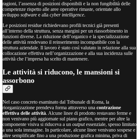
ragioni, l’assenza di posizioni disponibili e la non fungibilità delle
competenze rispetto alle aree operative rimaste, orientate allo
sviluppo
software
e alla
cyber intelligence
.
Le posizioni residue richiedevano profili tecnici già presenti
all’interno della struttura, senza margini per un riassorbimento in
funzioni diverse. La riduzione dell’organico e la specializzazione
delle attività rendevano il reinserimento incompatibile con la
struttura aziendale. Il lavoro è stato così valutato in relazione alla sua
collocazione effettiva nell’organizzazione e alla sua incidenza sulle
attività che l’impresa ha scelto di mantenere.
Le attività si riducono, le mansioni si
assorbono
Nel caso concreto esaminato dal Tribunale di Roma, la
riorganizzazione prendeva forma attraverso una
contrazione
effettiva delle attività
. Alcune linee di prodotto restavano ferme e
non venivano più aggiornate sul piano grafico, mentre per altre la
componente visiva si riduceva a un
output
essenziale, spesso limitato
a una sola immagine. In particolare, alcune linee venivano sospese e
altre semplificate fino a una produzione grafica minima, priva di