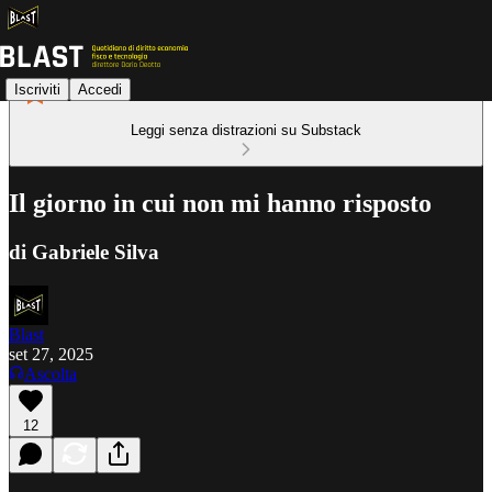
Iscriviti
Accedi
Leggi senza distrazioni su Substack
Il giorno in cui non mi hanno risposto
di Gabriele Silva
Blast
set 27, 2025
Ascolta
12