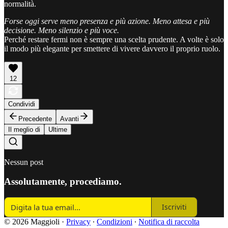
normalità.
Forse oggi serve meno presenza e più azione. Meno attesa e più
decisione. Meno silenzio e più voce.
Perché restare fermi non è sempre una scelta prudente. A volte è solo
il modo più elegante per smettere di vivere davvero il proprio ruolo.
12
Condividi
Precedente
Avanti
Il meglio di
Ultime
Nessun post
Assolutamente, procediamo.
Iscriviti
© 2026 Maggioli
·
Privacy
∙
Condizioni
∙
Notifica di raccolta