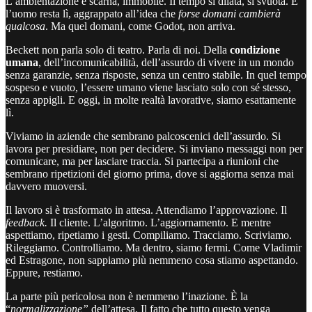
L’ambientazione è scarna, immobile. Il tempo si dilata, si svuota. E
l’uomo resta lì, aggrappato all’idea che
forse domani cambierà
qualcosa
. Ma quel domani, come Godot, non arriva.
Beckett non parla solo di teatro. Parla di noi. Della
condizione
umana
, dell’incomunicabilità, dell’assurdo di vivere in un mondo
senza garanzie, senza risposte, senza un centro stabile. In quel tempo
sospeso e vuoto, l’essere umano viene lasciato solo con sé stesso,
senza appigli. E oggi, in molte realtà lavorative, siamo esattamente
lì.
Viviamo in aziende che sembrano palcoscenici dell’assurdo. Si
lavora per presidiare, non per decidere. Si inviano messaggi non per
comunicare, ma per lasciare traccia. Si partecipa a riunioni che
sembrano ripetizioni del giorno prima, dove si aggiorna senza mai
davvero muoversi.
Il lavoro si è trasformato in attesa. Attendiamo l’approvazione. Il
feedback.
Il cliente. L’algoritmo. L’aggiornamento. E mentre
aspettiamo, ripetiamo i gesti. Compiliamo. Tracciamo. Scriviamo.
Rileggiamo. Controlliamo. Ma dentro, siamo fermi. Come Vladimir
ed Estragone, non sappiamo più nemmeno cosa stiamo aspettando.
Eppure, restiamo.
La parte più pericolosa non è nemmeno l’inazione. È la
“
normalizzazione”
dell’attesa. Il fatto che tutto questo venga