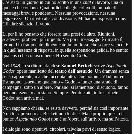
C’è stato un giorno in cui ho scritto in una
chat
di lavoro, una di
quelle che contano. Quattordici colleghi coinvolti, un paio di
messaggi brevi e ponderati. Nessuna provocazione, nessuna
leggerezza. Un invito alla condivisione. Mi hanno risposto in due.
Gli altri: silenzio. Il vuoto.
Lì per lì ho pensato che fossero tutti presi da altro. Riunioni,
scadenze, problemi più urgenti. Ma poi il messaggio è rimasto lì,
fermo. Un frammento dimenticato in un flusso che scorre veloce. E
in quell’assenza di risposta, in quella sospensione gelida, ho sentito
qualcosa che conosco bene. Ho sentito
Godot
.
Nel 1948, lo scrittore irlandese
Samuel Beckett
scrive
Aspettando
Godot
, opera manifesto del
teatro dell’assurdo
. Un dramma senza
senso apparente, ma che racconta tutto. Due uomini, Vladimir ed
Estragone, aspettano qualcuno – Godot – lungo una strada di
campagna, sotto un albero. Parlano, si lamentano, discutono, fanno
per andarsene, ma restano. Sempre. Per due atti, tutto si ripete.
Godot non arriva mai.
Non sappiamo chi sia, se esista davvero, perché sia così importante.
Non lo sapremo mai. Beckett non lo dice. Ma è proprio questo il
punto:
Aspettando Godot
non è un’opera sull’arrivo, ma sull’attesa.
I dialoghi sono ripetitivi, circolari, talvolta privi di senso logico.