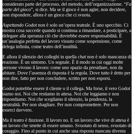
considerato parte del processo, del metodo, dell’organizzazione. “
Fa
parte del gioco
”, si dice. Ma se il gioco è non agire, non decidere,
non rispondere, allora è un gioco che ci svuota.
Aspettando Godot
non è solo un’opera teatrale. È uno specchio. Ci
mostra cosa succede quando si continua a rimandare, a posticipare, a
delegare alla speranza ciò che dovrebbe essere responsabilità. È
un’analogia perfetta del lavoro vissuto come sospensione, come
delega infinita, come teatro dell’inutilità.
E allora il silenzio dei colleghi in quella
chat
non è solo mancanza di
reazione. È un sintomo. Un segnale. È il modo in cui oggi molte
persone vivono il lavoro: come uno spazio da presidiare, non da
abitare. Dove l’assenza di risposta è la regola. Dove tutto è detto per
non dire, fatto per non concludere, scritto per non esporsi.
Godot potrebbe essere il cliente o il collega. Ma forse, il vero Godot
siamo noi. Noi che restiamo in attesa. Noi che leggiamo e non
rispondiamo. Noi che scegliamo il silenzio, la prudenza, la
neutralità. Per non sbagliare. Per non compromettere. Per non
esserci davvero.
Ma il teatro è finzione. Il lavoro no. E un lavoro che vive di attesa è
un lavoro che smette di essere umano. Svuotato di senso, svuotato di
coraggio. Fino al punto in cui anche una risposta mancata diventa