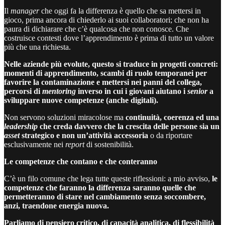
Il
manager
che oggi fa la differenza è quello che sa mettersi in
gioco, prima ancora di chiederlo ai suoi collaboratori; che non ha
paura di dichiarare che c’è qualcosa che non conosce. Che
costruisce contesti dove l’apprendimento è prima di tutto un valore
più che una richiesta.
Nelle aziende più evolute, questo si traduce in progetti concreti:
momenti di apprendimento, scambi di ruolo temporanei per
favorire la contaminazione e mettersi nei panni del collega,
percorsi di
mentoring
inverso in cui i giovani aiutano i
senior
a
sviluppare nuove competenze (anche digitali).
Non servono soluzioni miracolose ma
continuità, coerenza ed una
leadership
che creda davvero che la crescita delle persone sia un
asset
strategico e non un’attività accessoria
o da riportare
esclusivamente nei
report
di sostenibilità.
Le competenze che contano e che conteranno
C’è un filo comune che lega tutte queste riflessioni: a mio avviso,
le
competenze che faranno la differenza saranno quelle che
permetteranno di stare nel cambiamento senza soccombere,
anzi, traendone energia nuova.
Parliamo di pensiero critico, di capacità analitica, di flessibilità