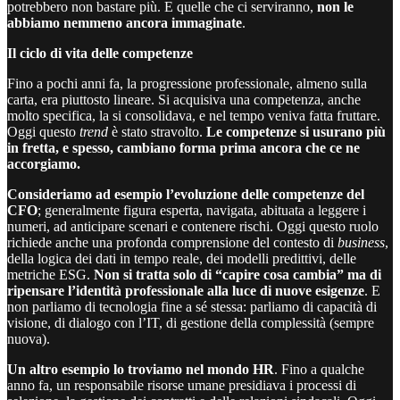
potrebbero non bastare più. E quelle che ci serviranno,
non le
abbiamo nemmeno ancora immaginate
.
Il ciclo di vita delle competenze
Fino a pochi anni fa, la progressione professionale, almeno sulla
carta, era piuttosto lineare. Si acquisiva una competenza, anche
molto specifica, la si consolidava, e nel tempo veniva fatta fruttare.
Oggi questo
trend
è stato stravolto.
Le competenze si usurano più
in fretta, e spesso, cambiano forma prima ancora che ce ne
accorgiamo.
Consideriamo ad esempio l’evoluzione delle competenze del
CFO
; generalmente figura esperta, navigata, abituata a leggere i
numeri, ad anticipare scenari e contenere rischi. Oggi questo ruolo
richiede anche una profonda comprensione del contesto di
business
,
della logica dei dati in tempo reale, dei modelli predittivi, delle
metriche ESG.
Non si tratta solo di “capire cosa cambia” ma di
ripensare l’identità professionale alla luce di nuove esigenze
. E
non parliamo di tecnologia fine a sé stessa: parliamo di capacità di
visione, di dialogo con l’IT, di gestione della complessità (sempre
nuova).
Un altro esempio lo troviamo nel mondo HR
. Fino a qualche
anno fa, un responsabile risorse umane presidiava i processi di