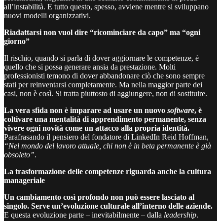
all’instabilità. E tutto questo, spesso, avviene mentre si sviluppano
nuovi modelli organizzativi.
Riadattarsi non vuol dire “ricominciare da capo” ma “ogni
giorno”
Il rischio, quando si parla di dover aggiornare le competenze, è
quello che si possa generare ansia da prestazione. Molti
professionisti temono di dover abbandonare ciò che sono sempre
stati per reinventarsi completamente. Ma nella maggior parte dei
casi, non è così. Si tratta piuttosto di aggiungere, non di sostituire.
La vera sfida non è imparare ad usare un nuovo
software
, è
coltivare una mentalità di apprendimento permanente, senza
vivere ogni novità come un attacco alla propria identità.
Parafrasando il pensiero del
fondatore di LinkedIn Reid Hoffman,
“Nel mondo del lavoro attuale, chi non è in beta permanente è già
obsoleto”
.
La trasformazione delle competenze riguarda anche la cultura
manageriale
Un cambiamento così profondo non può essere lasciato al
singolo. Serve un’evoluzione culturale all’interno delle aziende.
E questa evoluzione parte – inevitabilmente – dalla
leadership
.