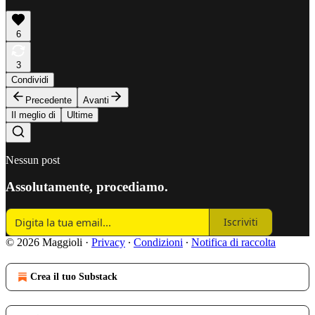
6
3
Condividi
Precedente
Avanti
Il meglio di
Ultime
Nessun post
Assolutamente, procediamo.
Iscriviti
© 2026 Maggioli
·
Privacy
∙
Condizioni
∙
Notifica di raccolta
Crea il tuo Substack