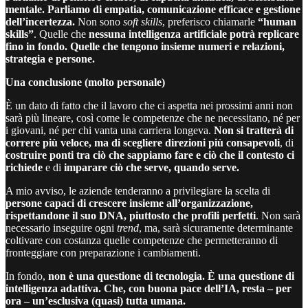
mentale. Parliamo di empatia, comunicazione efficace e gestione
dell’incertezza.
Non sono
soft skills
, preferisco chiamarle
“human
skills”
. Quelle che
nessuna intelligenza artificiale potrà replicare
fino in fondo. Quelle che tengono insieme numeri e relazioni,
strategia e persone.
Una conclusione (molto personale)
È un dato di fatto che il lavoro che ci aspetta nei prossimi anni non
sarà più lineare, così come le competenze che ne necessitano, né per
i giovani, né per chi vanta una carriera longeva.
Non si tratterà di
correre più veloce, ma di scegliere direzioni più consapevoli
, di
costruire ponti tra ciò che sappiamo fare e ciò che il contesto ci
richiede
e di
imparare ciò che serve, quando serve.
A mio avviso, le aziende tenderanno a privilegiare la scelta di
persone capaci di crescere insieme all’organizzazione,
rispettandone il suo DNA, piuttosto che profili perfetti
. Non sarà
necessario inseguire ogni
trend
, ma, sarà sicuramente determinante
coltivare con costanza quelle competenze che permetteranno di
fronteggiare con preparazione i cambiamenti.
In fondo,
non è una questione di tecnologia. È una questione di
intelligenza adattiva. Che, con buona pace dell’IA, resta – per
ora – un’esclusiva (quasi) tutta umana.