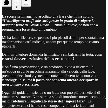
3
La scorsa settimana, ho ascoltato una frase che mi ha colpito:
“L’intelligenza artificiale sarà presto in grado di svolgere la
maggior parte dei lavori umani”
.
Nulla di nuovo, se non che a
pronunciarla fosse stato un bambino.
Mi ha fatto riflettere: se persino i più piccoli danno per scontata una
trasformazione così radicale, ancora per quanto tempo possiamo
ignorarla?
Da lì un’ulteriore domanda ha iniziato a rimbalzarmi in testa:
cosa
resterà davvero esclusivo dell’essere umano?
Non è una provocazione, è un profondo invito a riflettere. In
un’epoca in cui le macchine imparano alla velocità della luce,
prendono decisioni e generano contenuti, il vero tema non è la
tecnologia in sé, ma
il posto che sapremo ancora occupare in
questo nuovo scenario
.
Oggi, chi guida un’azienda o un
team
non può più permettersi di
rimanere spettatore. Non si tratta solo di introdurre nuove tecnologie,
ma di
ridefinire il significato stesso del “sapere fare”
. Le
competenze che ci hanno reso competitivi fino a ieri, domani