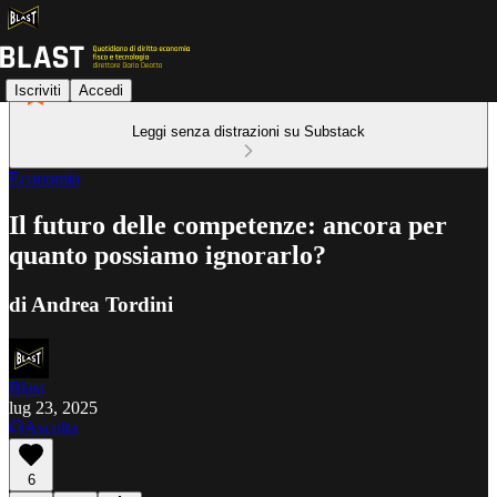
Iscriviti
Accedi
Leggi senza distrazioni su Substack
Economia
Il futuro delle competenze: ancora per
quanto possiamo ignorarlo?
di Andrea Tordini
Blast
lug 23, 2025
Ascolta
6