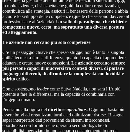
selezione, la gestione dei contratti e delle relazioni sindacali. Oggi,
in molte aziende, ci si aspetta che guidi la cultura organizzativa,
contribuisca alla strategia, assicuri il benessere delle persone e abbia
a cuore lo sviluppo delle competenze (quelle che servono davvero al
professionista e all’azienda).
Un salto di paradigma, che richiede
competenze nuove, certo, ma soprattutto una diversa postura
ed atteggiamento.
Le aziende non cercano più solo competenze
C’è un passaggio chiave che spesso sfugge: non è tanto la singola
abilità tecnica a fare la differenza, quanto la capacità di apprendere,
adattarsi e creare nuove connessioni.
Le aziende cercano sempre
più persone capaci di muoversi tra contesti diversi, di parlare
linguaggi differenti, di affrontare la complessità con lucidità e
spirito critico.
Come sostengono
leader
come Satya Nadella, non sarà l’IA più
potente a fare la differenza, ma la capacità di combinarla con
l’ingegno umano.
Pensiamo alla figura del
direttore
operations
. Oggi non basta più
essere bravi ad organizzare turni e ad ottimizzare risorse. Bisogna
saper interpretare dati provenienti da sistemi interconnessi,
coordinarsi con fornitori che operano secondo logiche di
sostenibilità, negoziare in uno scenario costantemente in preda