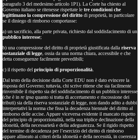
paragrafo 3 del medesimo articolo 1P1). La Corte ha chiesto al
Governo italiano se ritenesse rispettate le
tre condizioni che
legittimano la compressione
del diritto
di proprietà, in particolare
se il diniego di rimborso comportasse:
a) un sacrificio, alla parte privata, richiesto dal soddisfacimento di un
pubblico interesse
;
b) una compressione del diritto di proprietà giustificata dalla
riserva
sostanziale di legge
, ossia da una norma chiara, accessibile e che
detta conseguenze facilmente prevedibili;
c) il rispetto del
principio di proporzionalità
.
Dal testo della decisione dalla Corte EDU non è dato evincere la
risposta del Governo; tuttavia, chi scrive ritiene che sia facilmente
rinvenibile il rispetto sia del soddisfacimento di un pubblico interesse
(che è in
re ipsa
quanto si tratta di accertamento e riscossione dei
tributi) sia della riserva sostanziale di legge, non dando adito a dubbi
interpretativi la norma che fissa la decadenza biennale del diritto al
rimborso delle accise. Appare viceversa evidente il mancato rispetto
del principio di proporzionalità, nella sua triplice declinazione della
idoneità, della necessarietà e della adeguatezza. Se il rigido rispetto
del termine di decadenza per l’esercizio del diritto di rimborso
appare allineato ai criteri della idoneità e della necessità, in coerenza