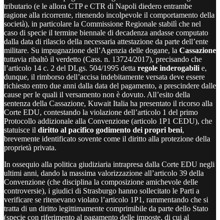
tributario (e le allora CTP e CTR di Napoli diedero entrambe
ragione alla ricorrente, ritenendo incolpevole il comportamento della
società), in particolare la Commissione Regionale stabilì che nel
caso di specie il termine biennale di decadenza andasse computato
dalla data di rilascio della necessaria attestazione da parte dell’ente
militare. Su impugnazione dell’Agenzia delle dogane, la
Cassazione
tuttavia ribaltò il verdetto (Cass. n. 13724/2017), precisando che
l’articolo 14 c. 2 del DLgs. 504/1995 detta
regole inderogabili
e,
dunque, il rimborso dell’accisa indebitamente versata deve essere
richiesto entro due anni dalla data del pagamento, a prescindere dalle
cause per le quali il versamento non è dovuto. All’esito della
sentenza della Cassazione, Kuwait Italia ha presentato il ricorso alla
Corte EDU, contestando la violazione dell’articolo 1 del primo
Protocollo addizionale alla Convenzione (articolo 1P1 CEDU), che
statuisce il
diritto al pacifico godimento dei propri beni
,
brevemente identificato sovente come il diritto alla protezione della
proprietà privata.
In ossequio alla politica giudiziaria intrapresa dalla Corte EDU negli
ultimi anni, dando la massima valorizzazione all’articolo 39 della
Convenzione (che disciplina la composizione amichevole delle
controversie), i giudici di Strasburgo hanno sollecitato le Parti a
verificare se ritenevano violato l’articolo 1P1, rammentando che si
tratta di un diritto legittimamente comprimibile da parte dello Stato
(specie con riferimento al pagamento delle imposte, di cui al