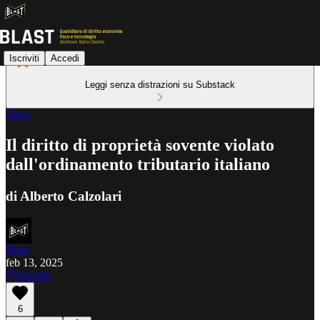
Iscriviti
Accedi
Leggi senza distrazioni su Substack
Fisco
Il diritto di proprietà sovente violato
dall'ordinamento tributario italiano
di Alberto Calzolari
Blast
feb 13, 2025
Ascolta
6