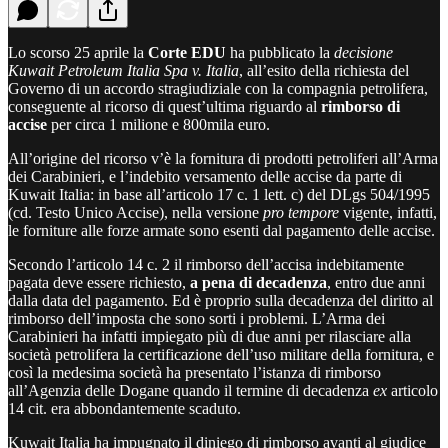
Lo scorso 25 aprile la
Corte EDU
ha pubblicato la
decisione
Kuwait Petroleum Italia Spa v. Italia
, all’esito della richiesta del
Governo di un accordo stragiudiziale con la compagnia petrolifera,
conseguente al ricorso di quest’ultima riguardo al
rimborso di
accise
per circa 1 milione e 800mila euro.
All’origine del ricorso v’è la fornitura di prodotti petroliferi all’Arma
dei Carabinieri, e l’indebito versamento delle accise da parte di
Kuwait Italia: in base all’articolo 17 c. 1 lett. c) del DLgs 504/1995
(cd. Testo Unico Accise), nella versione
pro tempore
vigente, infatti,
le forniture alle forze armate sono esenti dal pagamento delle accise.
Secondo l’articolo 14 c. 2 il rimborso dell’accisa indebitamente
pagata deve essere richiesto,
a pena di decadenza
, entro due anni
dalla data del pagamento. Ed è proprio sulla decadenza del diritto al
rimborso dell’imposta che sono sorti i problemi. L’Arma dei
Carabinieri ha infatti impiegato più di due anni per rilasciare alla
società petrolifera la certificazione dell’uso militare della fornitura, e
così la medesima società ha presentato l’istanza di rimborso
all’Agenzia delle Dogane quando il termine di decadenza
ex
articolo
14 cit. era abbondantemente scaduto.
Kuwait Italia ha impugnato il diniego di rimborso avanti al giudice