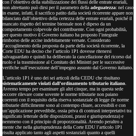
con l’obiettivo della stabilizzazione dei flussi delle entrate erariali,
non altrettanto può dirsi per il parametro della
adeguatezza
: nel caso
in esame, infatti, il sacrifico patito dalla società ricorrente appare non
bilanciato dall’obiettivo della certezza delle entrate erariali, poiché il
mancato rispetto del termine biennale non è dipeso da un
comportamento colpevole del contribuente. Con ogni probabilità,
per questo motivo il Governo italiano ha proposto l’integrale
rimborso delle accise indebitamente versate. Considerato
l’accoglimento della proposta da parte della società ricorrente, la
Corte EDU ha deciso che l’articolo 1P1 dovesse ritenersi
salvaguardato e quindi ha deliberato la cancellazione del ricorso dal
ruolo e la trasmissione al Comitato dei Ministri per le successive
verifiche sull’esecuzione dell’impegno assunto dal Governo italiano.
L’articolo 1P1 è uno dei sei articoli della CEDU che risultano
sistematicamente violati dall’ordinamento tributario italiano
.
Avremo tempo per esaminare gli altri cinque, ma in questa sede
occorre rilevare come sovente le norme tributarie non paiano
coerenti con il requisito della riserva sostanziale di legge (le norme
tributarie difficilmente sono al contempo chiare, accessibili e con
un’applicazione prevedibile, ossia priva di contrasti interpretativi tra
significato letterale delle disposizioni, prassi e giurisprudenza) e
nemmeno con il principio di proporzionalità. Avendo peraltro a
mente che nella giurisprudenza della Corte EDU l’articolo 1P1
risulta applicato tanto agli aspetti sostanziali quanto a quelli