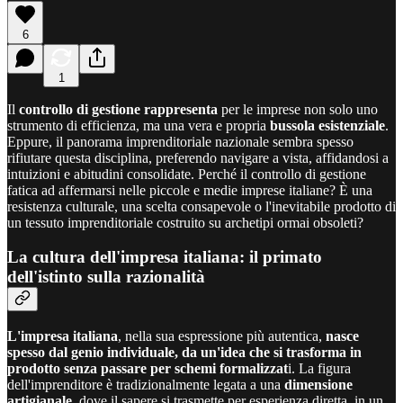
6
1
Il
controllo di gestione rappresenta
per le imprese non solo uno
strumento di efficienza, ma una vera e propria
bussola esistenziale
.
Eppure, il panorama imprenditoriale nazionale sembra spesso
rifiutare questa disciplina, preferendo navigare a vista, affidandosi a
intuizioni e abitudini consolidate. Perché il controllo di gestione
fatica ad affermarsi nelle piccole e medie imprese italiane? È una
resistenza culturale, una scelta consapevole o l'inevitabile prodotto di
un tessuto imprenditoriale costruito su archetipi ormai obsoleti?
La cultura dell'impresa italiana: il primato
dell'istinto sulla razionalità
L'impresa italiana
, nella sua espressione più autentica,
nasce
spesso dal genio individuale, da un'idea che si trasforma in
prodotto senza passare per schemi formalizzat
i. La figura
dell'imprenditore è tradizionalmente legata a una
dimensione
artigianale
, dove il sapere si trasmette per esperienza diretta, in un