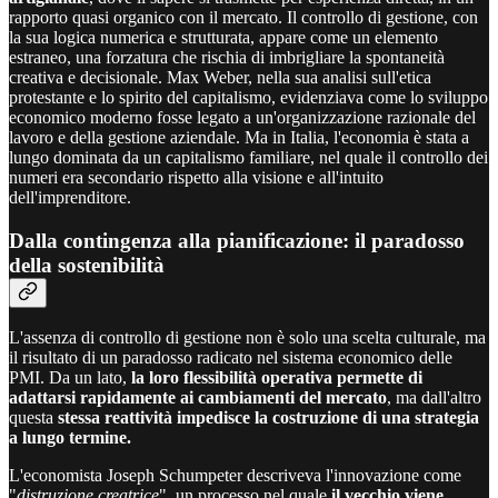
rapporto quasi organico con il mercato. Il controllo di gestione, con
la sua logica numerica e strutturata, appare come un elemento
estraneo, una forzatura che rischia di imbrigliare la spontaneità
creativa e decisionale. Max Weber, nella sua analisi sull'etica
protestante e lo spirito del capitalismo, evidenziava come lo sviluppo
economico moderno fosse legato a un'organizzazione razionale del
lavoro e della gestione aziendale. Ma in Italia, l'economia è stata a
lungo dominata da un capitalismo familiare, nel quale il controllo dei
numeri era secondario rispetto alla visione e all'intuito
dell'imprenditore.
Dalla contingenza alla pianificazione: il paradosso
della sostenibilità
L'assenza di controllo di gestione non è solo una scelta culturale, ma
il risultato di un paradosso radicato nel sistema economico delle
PMI. Da un lato,
la loro flessibilità operativa permette di
adattarsi rapidamente ai cambiamenti del mercato
, ma dall'altro
questa
stessa reattività impedisce la costruzione di una strategia
a lungo termine.
L'economista Joseph Schumpeter descriveva l'innovazione come
"
distruzione creatrice
", un processo nel quale
il vecchio viene