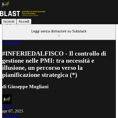
Iscriviti
Accedi
Leggi senza distrazioni su Substack
Economia
#INFERIEDALFISCO - Il controllo di
gestione nelle PMI: tra necessità e
illusione, un percorso verso la
pianificazione strategica (*)
di Giuseppe Mogliani
Blast
apr 07, 2025
Ascolta