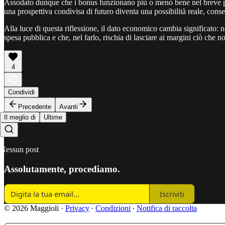
Assodato dunque che i bonus funzionano più o meno bene nel breve perio
una prospettiva condivisa di futuro diventa una possibilità reale, cons
Alla luce di questa riflessione, il dato economico cambia significato: n
spesa pubblica e che, nel farlo, rischia di lasciare ai margini ciò che n
4
Condividi
Precedente
Avanti
Il meglio di
Ultime
Nessun post
Assolutamente, procediamo.
Iscriviti
© 2026 Maggioli
·
Privacy
∙
Condizioni
∙
Notifica di raccolta