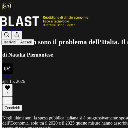
Economia
I bonus non sono il problema dell’Italia. Il 
Iscriviti
Accedi
di Natalia Piemontese
Blast
apr 15, 2026
4
Condividi
Negli ultimi anni la spesa pubblica italiana si è progressivamente spost
dell’Economia, solo tra il 2020 e il 2025 queste misure hanno assorbit