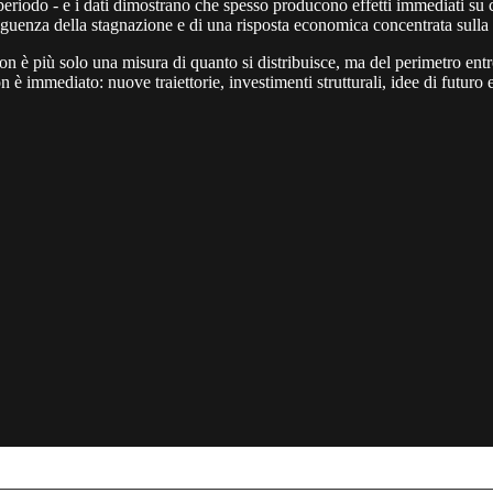
do - e i dati dimostrano che spesso producono effetti immediati su cons
eguenza della stagnazione e di una risposta economica concentrata sulla s
on è più solo una misura di quanto si distribuisce, ma del perimetro entro 
on è immediato: nuove traiettorie, investimenti strutturali, idee di futuro