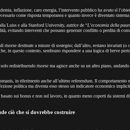
demia, inflazione, caro energia, l’intervento pubblico ha avuto sì l’obie
ecessario come risposta temporanea e quanto invece è diventato sistema
a Luiss e alla Stanford University, autrice de “
L’economia della paur
ità, evitando interventi che possano generare conflitto o perdita di consen
à di risorse destinate a misure di sostegno; dall’altro, restano invariati 
omiche, in questo contesto, sembrano rispondere a una logica di breve pe
olo redistribuendo risorse ma agisce anche su un altro piano, andando a r
omanis, in riferimento anche all’ultimo referendum. Il comportamento el
ffezione politica ma diventa esso stesso un indicatore economico implicit
basato sui bonus e non sul lavoro, in quanto meno coperti da sistemi di 
ude ciò che si dovrebbe costruire