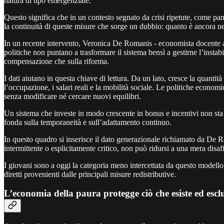
natura di tipo emergenziale.
Questo significa che in un contesto segnato da crisi ripetute, come pan
la continuità di queste misure che sorge un dubbio: quanto è ancora n
In un recente intervento, Veronica De Romanis - economista docente all
politiche non puntano a trasformare il sistema bensì a gestirne l’instabil
compensazione che sulla riforma.
I dati aiutano in questa chiave di lettura. Da un lato, cresce la quantit
l’occupazione, i salari reali e la mobilità sociale. Le politiche econ
senza modificare né cercare nuovi equilibri.
Un sistema che investe in modo crescente in bonus e incentivi non sta s
fonda sulla temporaneità e sull’adattamento continuo.
In questo quadro si inserisce il dato generazionale richiamato da De R
intermittente o esplicitamente critico, non può ridursi a una mera disa
I giovani sono a oggi la categoria meno intercettata da questo modello 
diretti provenienti dalle principali misure redistributive.
L’economia della paura protegge ciò che esiste ed escl