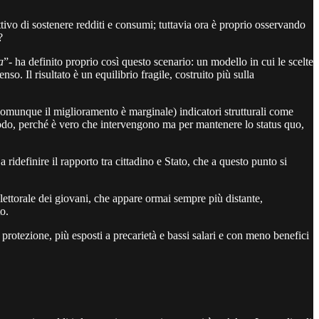
ttivo di sostenere redditi e consumi; tuttavia ora è proprio osservando
?
a
”- ha definito proprio così questo scenario: un modello in cui le scelte
so. Il risultato è un equilibrio fragile, costruito più sulla
(o comunque il miglioramento è marginale) indicatori strutturali come
riodo, perché è vero che intervengono ma per mantenere lo status quo,
idefinire il rapporto tra cittadino e Stato, che a questo punto si
ettorale dei giovani, che appare ormai sempre più distante,
o.
protezione, più esposti a precarietà e bassi salari e con meno benefici