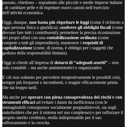
passato, chiedono – soprattutto alle piccole e medie imprese italiane
- di cambiare pelle e di rispettare nuovi canoni nell’esercizio
dell’attività economica.
Oggi, dunque,
non basta più rispettare le leggi
(come è richiesto a
ogni persona fisica o giuridica); a
ssolvere gli obblighi fiscali
(come
devono fare tutti i contribuenti); permettere la precisa ricostruzione
dei propri affari con una
contabilizzazione ordinata
(come
compete a tutti gli imprenditori); mantenere i
requisiti di
capitalizzazione
(come, di norma, è obbligo per i soggetti che
godono della responsabilità limitata).
Oggi si chiede all’impresa di
dotarsi di “adeguati assetti”
– non
solo contabili – ma anche amministrativi e organizzativi.
E ciò non soltanto per prevedere tempestivamente le possibili crisi,
sempre più frequenti e incombenti, e reagire efficacemente prima
che sia troppo tardi.
Ma anche per
operare con piena consapevolezza dei rischi e con
strumenti efficaci
ad evitare i danni da inefficienza (con le
immaginabili conseguenze socialmente pregiudizievoli, sia sugli
stakeholders che per il sistema nel suo complesso) e per rafforzare il
proprio merito creditizio, molla indispensabile per il suo
rafforzamento e la crescita.