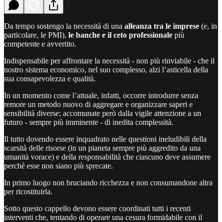
Da tempo sostengo la necessità di una
alleanza tra le imprese
(e, in
particolare, le PMI),
le banche e il ceto professionale
più
competente e avvertito.
Indispensabile per affrontare la necessità - non più rinviabile - che il
nostro sistema economico, nel suo complesso, alzi l’asticella della
sua consapevolezza e qualità.
In un momento come l’attuale, infatti, occorre introdurre senza
remore un metodo nuovo di aggregare e organizzare saperi e
sensibilità diverse; accomunate però dalla vigile attenzione a un
futuro - sempre più imminente - di inedita complessità.
Il tutto dovendo essere inquadrato nelle questioni ineludibili della
scarsità delle risorse (in un pianeta sempre più aggredito da una
umanità vorace) e della responsabilità che ciascuno deve assumere
perché esse non siano più sprecate.
In primo luogo non bruciando ricchezza e non consumandone altra
per ricostituirla.
Sotto questo cappello devono essere coordinati tutti i recenti
interventi che, tentando di operare una cesura formidabile con il