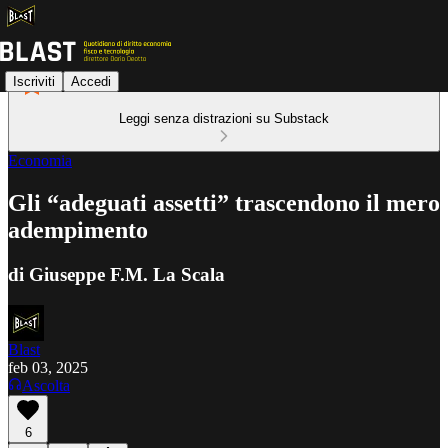
Iscriviti
Accedi
Leggi senza distrazioni su Substack
Economia
Gli “adeguati assetti” trascendono il mero
adempimento
di Giuseppe F.M. La Scala
Blast
feb 03, 2025
Ascolta
6