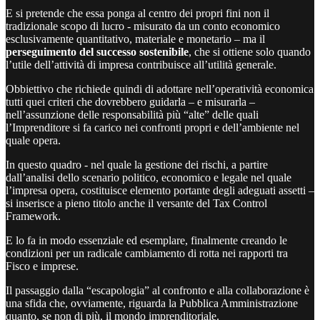
E si pretende che essa ponga al centro dei propri fini non il
tradizionale scopo di lucro - misurato da un conto economico
esclusivamente quantitativo, materiale e monetario – ma il
perseguimento del successo sostenibile
, che si ottiene solo quando
l’utile dell’attività di impresa contribuisce all’utilità generale.
Obbiettivo che richiede quindi di adottare nell’operatività economica
tutti quei criteri che dovrebbero guidarla – e misurarla –
nell’assunzione delle responsabilità più “alte” delle quali
l’Imprenditore si fa carico nei confronti propri e dell’ambiente nel
quale opera.
In questo quadro - nel quale la gestione dei rischi, a partire
dall’analisi dello scenario politico, economico e legale nel quale
l’impresa opera, costituisce elemento portante degli adeguati assetti –
si inserisce a pieno titolo anche il versante del Tax Control
Framework.
E lo fa in modo essenziale ed esemplare, finalmente creando le
condizioni per un radicale cambiamento di rotta nei rapporti tra
Fisco e imprese.
Il passaggio dalla “escapologia” al confronto e alla collaborazione è
una sfida che, ovviamente, riguarda la Pubblica Amministrazione
quanto, se non di più, il mondo imprenditoriale.