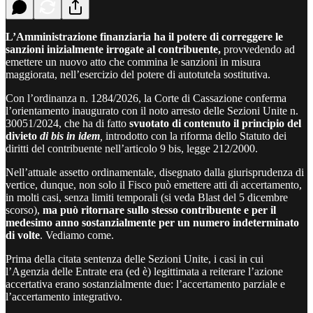
L’Amministrazione finanziaria ha il potere di correggere le
sanzioni inizialmente irrogate al contribuente,
provvedendo ad
emettere un nuovo atto che commina le sanzioni in misura
maggiorata, nell’esercizio del potere di autotutela sostitutiva.
Con l’ordinanza n. 1284/2026, la Corte di Cassazione conferma
l’orientamento inaugurato con il noto arresto delle Sezioni Unite n.
30051/2024, che ha di fatto
svuotato di contenuto il principio del
divieto
di bis in idem
,
introdotto con la riforma dello Statuto dei
diritti del contribuente nell’articolo 9 bis, legge 212/2000.
Nell’attuale assetto ordinamentale, disegnato dalla giurisprudenza di
vertice, dunque, non solo il Fisco può emettere atti di accertamento,
in molti casi, senza limiti temporali (si veda Blast del 5 dicembre
scorso),
ma può ritornare sullo stesso contribuente e per il
medesimo anno sostanzialmente per un numero indeterminato
di volte
. Vediamo come.
Prima della citata sentenza delle Sezioni Unite, i casi in cui
l’Agenzia delle Entrate era (ed è) legittimata a reiterare l’azione
accertativa erano sostanzialmente due: l’accertamento parziale e
l’accertamento integrativo.