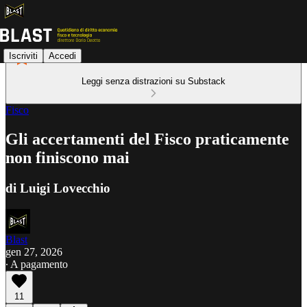
Iscriviti
Accedi
Leggi senza distrazioni su Substack
Fisco
Gli accertamenti del Fisco praticamente
non finiscono mai
di Luigi Lovecchio
Blast
gen 27, 2026
∙ A pagamento
11