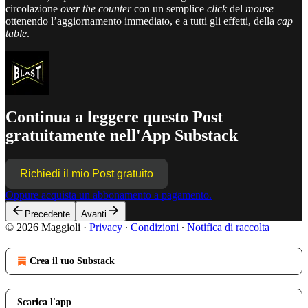
circolazione
over the counter
con un semplice
click
del
mouse
ottenendo l’aggiornamento immediato, e a tutti gli effetti, della
cap
table
.
Continua a leggere questo Post
gratuitamente nell'App Substack
Richiedi il mio Post gratuito
Oppure acquista un abbonamento a pagamento.
Precedente
Avanti
© 2026 Maggioli
·
Privacy
∙
Condizioni
∙
Notifica di raccolta
Crea il tuo Substack
Scarica l'app