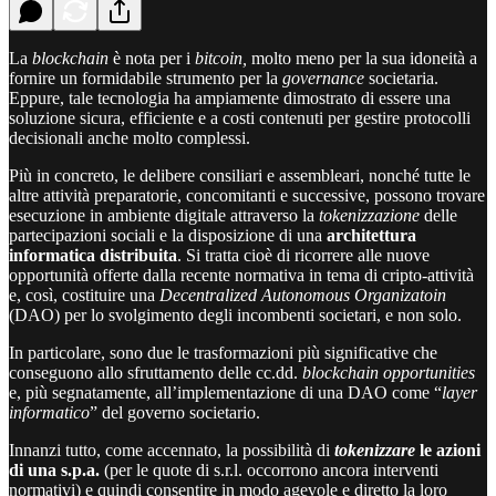
La
blockchain
è nota per i
bitcoin,
molto meno per la sua idoneità a
fornire un formidabile strumento per la
governance
societaria.
Eppure, tale tecnologia ha ampiamente dimostrato di essere una
soluzione sicura, efficiente e a costi contenuti per gestire protocolli
decisionali anche molto complessi.
Più in concreto, le delibere consiliari e assembleari, nonché tutte le
altre attività preparatorie, concomitanti e successive, possono trovare
esecuzione in ambiente digitale attraverso la
tokenizzazione
delle
partecipazioni sociali e la disposizione di una
architettura
informatica distribuita
. Si tratta cioè di ricorrere alle nuove
opportunità offerte dalla recente normativa in tema di cripto-attività
e, così, costituire una
Decentralized Autonomous Organizatoin
(DAO) per lo svolgimento degli incombenti societari, e non solo.
In particolare, sono due le trasformazioni più significative che
conseguono allo sfruttamento delle cc.dd.
blockchain opportunities
e, più segnatamente, all’implementazione di una DAO come “
layer
informatico
” del governo societario.
Innanzi tutto, come accennato, la possibilità di
tokenizzare
le azioni
di una s.p.a.
(per le quote di s.r.l. occorrono ancora interventi
normativi) e quindi consentire in modo agevole e diretto la loro