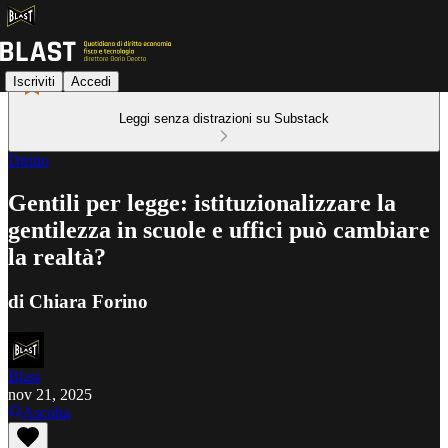
Iscriviti
Accedi
Leggi senza distrazioni su Substack
Diritto
Gentili per legge: istituzionalizzare la
gentilezza in scuole e uffici può cambiare
la realtà?
di Chiara Forino
Blast
nov 21, 2025
Ascolta