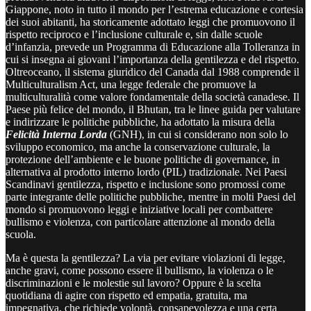
Giappone, noto in tutto il mondo per l’estrema educazione e cortesia
dei suoi abitanti, ha storicamente adottato leggi che promuovono il
rispetto reciproco e l’inclusione culturale e, sin dalle scuole
d’infanzia, prevede un Programma di Educazione alla Tolleranza in
cui si insegna ai giovani l’importanza della gentilezza e del rispetto.
Oltreoceano, il sistema giuridico del Canada dal 1988 comprende il
Multiculturalism Act, una legge federale che promuove la
multiculturalità come valore fondamentale della società canadese. Il
Paese più felice del mondo, il Bhutan, tra le linee guida per valutare
e indirizzare le politiche pubbliche, ha adottato la misura della
Felicità Interna Lorda
(GNH), in cui si considerano non solo lo
sviluppo economico, ma anche la conservazione culturale, la
protezione dell’ambiente e le buone politiche di governance, in
alternativa al prodotto interno lordo (PIL) tradizionale. Nei Paesi
Scandinavi gentilezza, rispetto e inclusione sono promossi come
parte integrante delle politiche pubbliche, mentre in molti Paesi del
mondo si promuovono leggi e iniziative locali per combattere
bullismo e violenza, con particolare attenzione al mondo della
scuola.
Ma è questa la gentilezza? La via per evitare violazioni di legge,
anche gravi, come possono essere il bullismo, la violenza o le
discriminazioni e le molestie sul lavoro? Oppure è la scelta
quotidiana di agire con rispetto ed empatia, gratuita, ma
impegnativa, che richiede volontà, consapevolezza e una certa