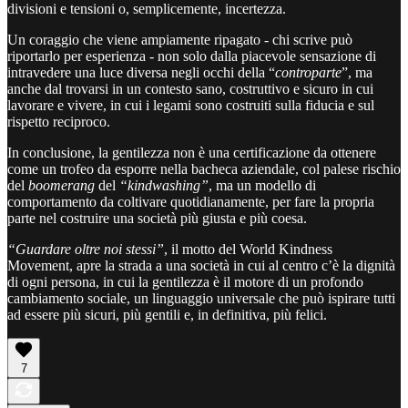
divisioni e tensioni o, semplicemente, incertezza.
Un coraggio che viene ampiamente ripagato - chi scrive può
riportarlo per esperienza - non solo dalla piacevole sensazione di
intravedere una luce diversa negli occhi della “
controparte
”, ma
anche dal trovarsi in un contesto sano, costruttivo e sicuro in cui
lavorare e vivere, in cui i legami sono costruiti sulla fiducia e sul
rispetto reciproco.
In conclusione, la gentilezza non è una certificazione da ottenere
come un trofeo da esporre nella bacheca aziendale, col palese rischio
del
boomerang
del
“kindwashing”
, ma un modello di
comportamento da coltivare quotidianamente, per fare la propria
parte nel costruire una società più giusta e più coesa.
“Guardare oltre noi stessi”
, il motto del World Kindness
Movement, apre la strada a una società in cui al centro c’è la dignità
di ogni persona, in cui la gentilezza è il motore di un profondo
cambiamento sociale, un linguaggio universale che può ispirare tutti
ad essere più sicuri, più gentili e, in definitiva, più felici.
7