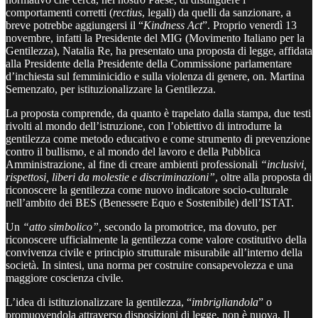
comportamenti corretti (
rectius
, legali) da quelli da sanzionare, a
breve potrebbe aggiungersi il “
Kindness Act
”. Proprio venerdì 13
novembre, infatti la Presidente del MIG (Movimento Italiano per la
Gentilezza), Natalia Re, ha presentato una proposta di legge, affidata
alla Presidente della Presidente della Commissione parlamentare
d’inchiesta sul femminicidio e sulla violenza di genere, on. Martina
Semenzato, per istituzionalizzare la Gentilezza.
La proposta comprende, da quanto è trapelato dalla stampa, due testi
rivolti al mondo dell’istruzione, con l’obiettivo di introdurre la
gentilezza come metodo educativo e come strumento di prevenzione
contro il bullismo, e al mondo del lavoro e della Pubblica
Amministrazione, al fine di creare ambienti professionali
“inclusivi,
rispettosi, liberi da molestie e discriminazioni”
, oltre alla proposta di
riconoscere la gentilezza come nuovo indicatore socio-culturale
nell’ambito dei BES (Benessere Equo e Sostenibile) dell’ISTAT.
Un
“atto simbolico”
, secondo la promotrice, ma dovuto, per
riconoscere ufficialmente la gentilezza come valore costitutivo della
convivenza civile e principio strutturale misurabile all’interno della
società. In sintesi, una norma per costruire consapevolezza e una
maggiore coscienza civile.
L’idea di istituzionalizzare la gentilezza, “
imbrigliandola
” o
promuovendola attraverso disposizioni di legge, non è nuova. Il