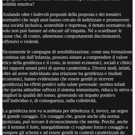
solidità emotiva?
Andando oltre i lodevoli propositi della proposta e dei tentativi
normativi che negli anni hanno cercato di indirizzare e promuovere
una società inclusiva, sostenibile e rispettosa, il dettato normativo da
solo non può bastare ad educare all’empatia. Né a scardinare le
cause che, di contro, alimentano comportamenti discriminatori,
offensivi o violenti.
Sicuramente le campagne di sensibilizzazione, come una formazione
continua sin dall’infanzia, possono aiutare a comprendere il valore
etico della gentilezza e il costo, in termini economici, sociali e clinici
dei rapporti umani privi di questa caratteristica. Diversi studi, infatti,
oltre ad avere individuato una relazione tra gentilezza e risultati
economici, hanno evidenziato che essere gentili (e ricevere
gentilezza) ha effetti positivi sulla salute personale: sembra infatti
che questa attitudine rafforzi il sistema immunitario, riduca lo
stress
e
migliori la qualità del sonno, generando un impatto positivo
sull’individuo e, di conseguenza, sulla collettività.
La gentilezza non va scambiata per debolezza: è, invece, un segno
di grande coraggio. Un coraggio che, grazie anche alla norma
ipotizzata, può trovare il riconoscimento che merita. Perché, anche
se il termine è forte, innegabilmente ci vogliono forza e coraggio a
rompere gli schemi e ad essere gentili in contesti caratterizzati da