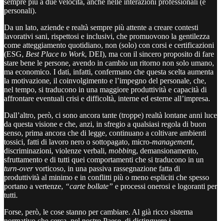
sempre più a due velocità, anche nelle interazioni professionali (e
personali).
Da un lato, aziende e realtà sempre più attente a creare contesti
lavorativi sani, rispettosi e inclusivi, che promuovono la gentilezza
come atteggiamento quotidiano, non (solo) con corsi e certificazioni
(ESG,
Best Place to Work
, DEI), ma con il sincero proposito di fare
stare bene le persone, avendo in cambio un ritorno non solo umano,
ma economico. I dati, infatti, confermano che questa scelta aumenta
la motivazione, il coinvolgimento e l’impegno del personale, che,
nel tempo, si traducono in una maggiore produttività e capacità di
affrontare eventuali crisi e difficoltà, interne ed esterne all’impresa.
Dall’altro, però, ci sono ancora tante (troppe) realtà lontane anni luce
da questa visione e che, anzi, in sfregio a qualsiasi regola di buon
senso, prima ancora che di legge, continuano a coltivare ambienti
tossici, fatti di lavoro nero o sottopagato, micro-
management
,
discriminazioni, violenze verbali,
mobbin
g, demansionamento,
sfruttamento e di tutti quei comportamenti che si traducono in un
turn-over
vorticoso, in una passiva rassegnazione fatta di
produttività al minimo e in conflitti più o meno espliciti che spesso
portano a vertenze,
“carte bollate”
e processi onerosi e logoranti per
tutti.
Forse, però, le cose stanno per cambiare. Al già ricco sistema
normativo che cerca, nel nostro Paese, di distinguere i