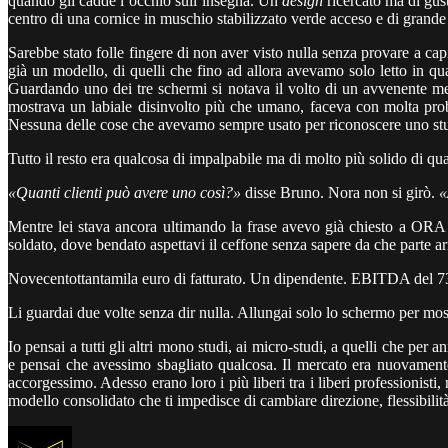
quando gli cadde l’occhio sull’insegna. Un
design
ricercato ma di gust
centro di una cornice in muschio stabilizzato verde acceso e di grande
Sarebbe stato folle fingere di non aver visto nulla senza provare a
già un modello, di quelli che fino ad allora avevamo solo letto in qua
Guardando uno dei tre schermi si notava il volto di un avvenente mez
mostrava un labiale disinvolto più che umano, faceva con molta probab
Nessuna delle cose che avevamo sempre usato per riconoscere uno stud
Tutto il resto era qualcosa di impalpabile ma di molto più solido di 
«Quanti clienti può avere uno così?»
disse Bruno. Nora non si girò.
«
Mentre lei stava ancora ultimando la frase avevo già chiesto a ORA l
soldato, dove bendato aspettavi il ceffone senza sapere da che parte ar
Novecentottantamila euro di fatturato. Un dipendente. EBITDA del 73
Li guardai due volte senza dir nulla. Allungai solo lo schermo per mo
Io pensai a tutti gli altri mono studi, ai micro-studi, a quelli che p
e pensai che avessimo sbagliato qualcosa. Il mercato era nuovamen
accorgessimo. Adesso erano loro i più liberi tra i liberi professionist
modello consolidato che ti impedisce di cambiare direzione, flessibilità