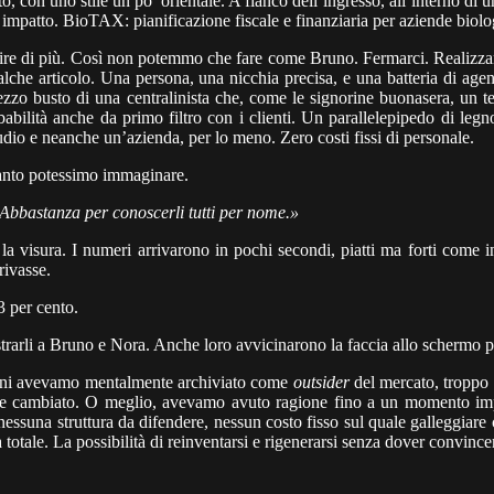
o, con uno stile un po’ orientale. A fianco dell’ingresso, all’interno di 
 impatto. BioTAX: pianificazione fiscale e finanziaria per aziende biolo
 capire di più. Così non potemmo che fare come Bruno. Fermarci. Real
lche articolo. Una persona, una nicchia precisa, e una batteria di agen
zo busto di una centralinista che, come le signorine buonasera, un temp
ilità anche da primo filtro con i clienti. Un parallelepipedo di legno
io e neanche un’azienda, per lo meno. Zero costi fissi di personale.
quanto potessimo immaginare.
Abbastanza per conoscerli tutti per nome.»
a visura. I numeri arrivarono in pochi secondi, piatti ma forti come i
rivasse.
 per cento.
strarli a Bruno e Nora. Anche loro avvicinarono la faccia allo schermo 
er anni avevamo mentalmente archiviato come
outsider
del mercato, troppo 
te cambiato. O meglio, avevamo avuto ragione fino a un momento impr
i, nessuna struttura da difendere, nessun costo fisso sul quale galleggi
 totale. La possibilità di reinventarsi e rigenerarsi senza dover convince