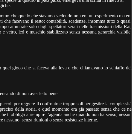
una specie di quadro in
plexiglass
, emergeva una scritta in rilievo al
giche.
izzammo che quello che stavamo vedendo non era un esperimento ma era
ti che facevano il resto: contabilità, scadenze, insomma tutto o quasi.
o ammirate solo dagli spettatori serali delle trasmissioni della Rai,
 e vetro, led e muschio stabilizzato senza nessuna gerarchia visibile.
n quel gioco che si faceva alla leva e che chiamavano lo schiaffo del
pensando di non aver letto bene.
piccoli per reggere il confronto e troppo soli per gestire la complessità
eciso della storia, e quel momento era già passato senza che ce ne
are che ti obbliga a riempire l’agenda anche quando non ha senso, nessun
re nessuno, senza riunioni o senza resistenze interne.