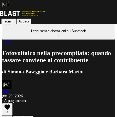
Iscriviti
Accedi
Leggi senza distrazioni su Substack
Fisco
Fotovoltaico nella precompilata: quando
tassare conviene al contribuente
di Simona Baseggio e Barbara Marini
Blast
giu 29, 2026
∙ A pagamento
6