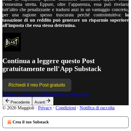
l’ennesima stretta. Eppure, oltre l’apparenza, essa può rivelarsi
tutt’altro che penalizzante e tradursi anzi in un vantaggio concreto,
per una ragione spesso trascurata perché controintuitiva:
la
tassazione di un reddito può generare un risparmio superiore
all’imposta che essa stessa determina.
Continua a leggere questo Post
gratuitamente nell'App Substack
Richiedi il mio Post gratuito
Oppure acquista un abbonamento a pagamento.
Precedente
Avanti
© 2026 Maggioli
·
Privacy
∙
Condizioni
∙
Notifica di raccolta
Crea il tuo Substack