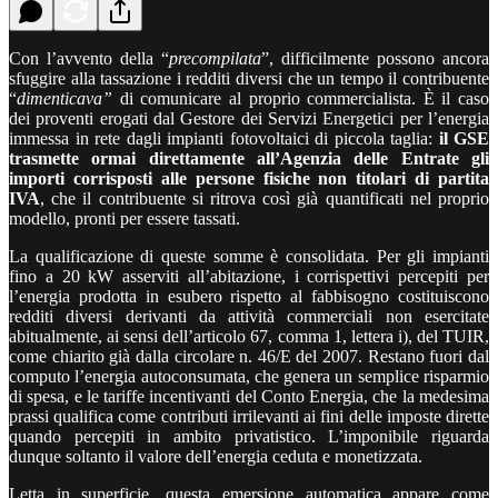
Con l’avvento della “
precompilata
”, difficilmente possono ancora
sfuggire alla tassazione i redditi diversi che un tempo il contribuente
“
dimenticava”
di comunicare al proprio commercialista. È il caso
dei proventi erogati dal Gestore dei Servizi Energetici per l’energia
immessa in rete dagli impianti fotovoltaici di piccola taglia:
il GSE
trasmette ormai direttamente all’Agenzia delle Entrate gli
importi corrisposti alle persone fisiche non titolari di partita
IVA
, che il contribuente si ritrova così già quantificati nel proprio
modello, pronti per essere tassati.
La qualificazione di queste somme è consolidata. Per gli impianti
fino a 20 kW asserviti all’abitazione, i corrispettivi percepiti per
l’energia prodotta in esubero rispetto al fabbisogno costituiscono
redditi diversi derivanti da attività commerciali non esercitate
abitualmente, ai sensi dell’articolo 67, comma 1, lettera i), del TUIR,
come chiarito già dalla circolare n. 46/E del 2007. Restano fuori dal
computo l’energia autoconsumata, che genera un semplice risparmio
di spesa, e le tariffe incentivanti del Conto Energia, che la medesima
prassi qualifica come contributi irrilevanti ai fini delle imposte dirette
quando percepiti in ambito privatistico. L’imponibile riguarda
dunque soltanto il valore dell’energia ceduta e monetizzata.
Letta in superficie, questa emersione automatica appare come