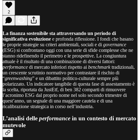
2
La finanza sostenibile sta attraversando un periodo di
significativa evoluzione
e profonda riflessione. I fondi che basano
le proprie strategie su criteri ambientali, sociali e di
governance
(ESG) si confrontano oggi con una serie di sfide complesse che ne
stanno ridefinendo il perimetro e le prospettive. La congiuntura
attuale è il risultato di una combinazione di diversi fattori:
performance
di mercato inferiori rispetto ai
benchmark
tradizionali,
un crescente scrutinio normativo per contrastare il rischio di
“
greenwashing
” e un dibattito politico-culturale sempre più
polarizzato. Un indicatore tangibile di questa fase di assestamento è
la scelta, riportata da JustEtf, di ben 382 comparti di rimuovere
l’acronimo ESG dal proprio nome nel solo secondo trimestre di
quest’anno, un segnale di una maggiore cautela e di una
ricalibrazione strategica in corso nell’industria.
L’analisi delle
performance
in un contesto di mercato
mutevole