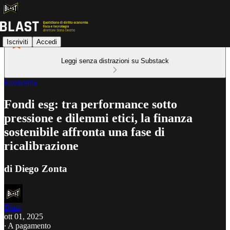
Iscriviti
Accedi
Leggi senza distrazioni su Substack
Economia
Fondi esg: tra performance sotto
pressione e dilemmi etici, la finanza
sostenibile affronta una fase di
ricalibrazione
di Diego Zonta
Blast
ott 01, 2025
∙ A pagamento