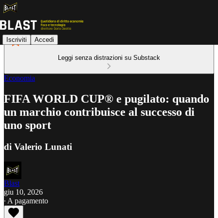
Iscriviti
Accedi
Leggi senza distrazioni su Substack
Economia
FIFA WORLD CUP® e pugilato: quando
un marchio contribuisce al successo di
uno sport
di Valerio Lunati
Blast
giu 10, 2026
∙ A pagamento