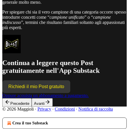
generale molto meno.
Per spiegare chi sia il vero campione di una categoria occorre spesso
introdurre concetti come “
campione unificato
” o “
campione
indiscusso
”, termini che risultano familiari soltanto agli appassionati
più esperti.
Continua a leggere questo Post
gratuitamente nell'App Substack
Richiedi il mio Post gratuito
Oppure acquista un abbonamento a pagamento.
Precedente
Avanti
© 2026 Maggioli
·
Privacy
∙
Condizioni
∙
Notifica di raccolta
Crea il tuo Substack