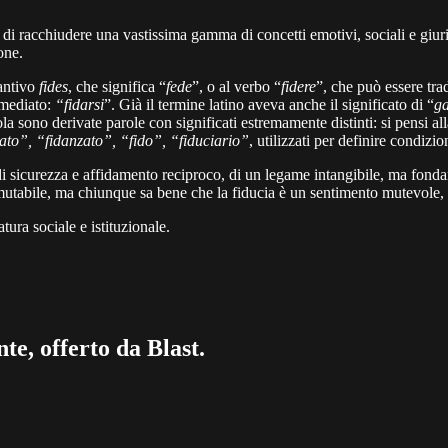
e di racchiudere una vastissima gamma di concetti emotivi, sociali e giur
ione.
tantivo
fides
, che significa “
fede
”, o al verbo “
fidere
”, che può essere tra
mmediato:
“fidarsi
”. Già il termine latino aveva anche il significato di “
ga
la sono derivate parole con significati estremamente distinti: si pensi all
ato”, “fidanzato”, “fido”, “fiduciario”
, utilizzati per definire condizion
 sicurezza e affidamento reciproco, di un legame intangibile, ma fonda
mmutabile, ma chiunque sa bene che la fiducia è un sentimento mutevole, l
tura sociale e istituzionale.
te, offerto da Blast.