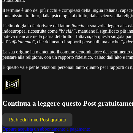
istituzionali.
Il termine è uno dei più ricchi e complessi della lingua italiana, capac
lontanissimi tra loro, dalla psicologia al diritto, dalla scienza alla relig
L’etimologia lo fa derivare dal latino
fiducia
, a sua volta legato al sos
indoeuropea, ricostruita come “
bheidh
”, mantiene il significato più i
poteva mancare nella patria del diritto. Tuttavia, da questa singola paro
all’“
affidamento
”, che delineano i rapporti personali, ma anche
“feder
La sua origine ha mantenuto il comune denominatore del sentimento di
pensare alla religione, con un rapporto fideistico, calato dall’alto e i
E questo vale per le relazioni personali tanto quanto per i rapporti di na
Continua a leggere questo Post gratuitamen
Richiedi il mio Post gratuito
Oppure acquista un abbonamento a pagamento.