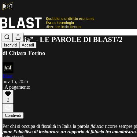
“Fiducia” - LE PAROLE DI BLAST/2
Iscriviti
Accedi
di Chiara Forino
Blast
nov 15, 2025
∙ A pagamento
2
Condividi
Per chi si occupa di fiscalità in Italia la parola
fiducia
ricorre sempre pi
pone l’obiettivo di instaurare un rapporto di fiducia tra amministra