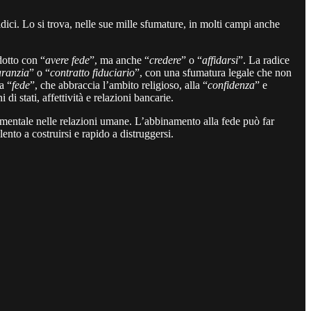
idici. Lo si trova, nelle sue mille sfumature, in molti campi anche
dotto con “
avere fede
”, ma anche “
credere
” o “
affidarsi
”. La radice
ranzia
” o “
contratto fiduciario
”, con una sfumatura legale che non
a “
fede
”, che abbraccia l’ambito religioso, alla “
confidenza
” e
i di stati, affettività e relazioni bancarie.
mentale nelle relazioni umane. L’abbinamento alla fede può far
ento a costruirsi e rapido a distruggersi.