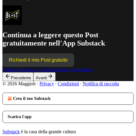
Continua a leggere questo Post
gratuitamente nell'App Substack
Richiedi il mio Post gratuito
Oppure acquista un abbonamento a pagamento.
Precedente
Avanti
© 2026 Maggioli
·
Privacy
∙
Condizioni
∙
Notifica di raccolta
Crea il tuo Substack
Scarica l'app
Substack
è la casa della grande cultura