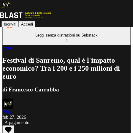
Iscriviti
Accedi
Leggi senza distrazioni su Substack
Fisco
Festival di Sanremo, qual è l'impatto
economico? Tra i 200 e i 250 milioni di
euro
di Francesco Carrubba
Blast
feb 27, 2026
∙ A pagamento