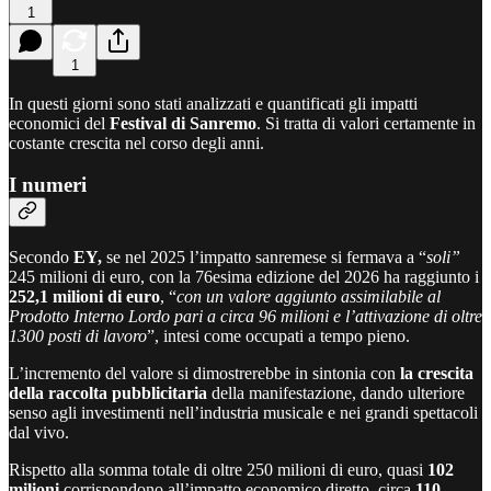
1
1
In questi giorni sono stati analizzati e quantificati gli impatti
economici del
Festival di Sanremo
. Si tratta di valori certamente in
costante crescita nel corso degli anni.
I numeri
Secondo
EY,
se nel 2025 l’impatto sanremese si fermava a “
soli”
245 milioni di euro, con la 76esima edizione del 2026 ha raggiunto i
252,1 milioni di euro
, “
con un valore aggiunto assimilabile al
Prodotto Interno Lordo pari a circa 96 milioni e l’attivazione di oltre
1300 posti di lavoro
”, intesi come occupati a tempo pieno.
L’incremento del valore si dimostrerebbe in sintonia con
la crescita
della raccolta pubblicitaria
della manifestazione, dando ulteriore
senso agli investimenti nell’industria musicale e nei grandi spettacoli
dal vivo.
Rispetto alla somma totale di oltre 250 milioni di euro, quasi
102
milioni
corrispondono all’impatto economico diretto, circa
110