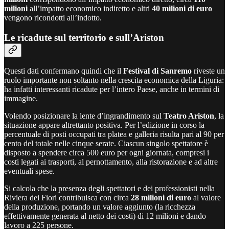
milioni
all’impatto economico indiretto e altri
40 milioni di euro
vengono ricondotti all’indotto.
Le ricadute sul territorio e sull’Ariston
Questi dati confermano quindi che il
Festival di Sanremo
riveste un
ruolo importante non soltanto nella crescita economica della Liguria:
ha infatti interessanti ricadute per l’intero Paese, anche in termini di
immagine.
Volendo posizionare la lente d’ingrandimento sul
Teatro Ariston
, la
situazione appare altrettanto positiva. Per l’edizione in corso la
percentuale di posti occupati tra platea e galleria risulta pari al 90 per
cento del totale nelle cinque serate. Ciascun singolo spettatore è
disposto a spendere circa 500 euro per ogni giornata, compresi i
costi legati ai trasporti, al pernottamento, alla ristorazione e ad altre
eventuali spese.
Si calcola che la presenza degli spettatori e dei professionisti nella
Riviera dei Fiori contribuisca con circa
28 milioni di euro
al valore
della produzione, portando un valore aggiunto (la ricchezza
effettivamente generata al netto dei costi) di 12 milioni e dando
lavoro a 225 persone.