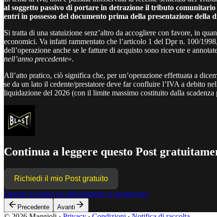
al soggetto passivo di portare in detrazione il tributo comunitario 
entri in possesso del documento prima della presentazione della 
Si tratta di una statuizione senz’altro da accogliere con favore, in qua
economici. Va infatti rammentato che l’articolo 1 del Dpr n. 100/1998, p
dell’operazione anche se le fatture di acquisto sono ricevute e annotat
nell’anno precedente
».
All’atto pratico, ciò significa che, per un’operazione effettuata a dic
se da un lato il cedente/prestatore deve far confluire l’IVA a debito nel
liquidazione del 2026 (con il limite massimo costituito dalla scadenza p
Continua a leggere questo Post gratuitamen
Richiedi il mio Post gratuito
Oppure acquista un abbonamento a pagamento.
Precedente
Avanti
© 2026 Maggioli
·
Privacy
∙
Condizioni
∙
Notifica di raccolta