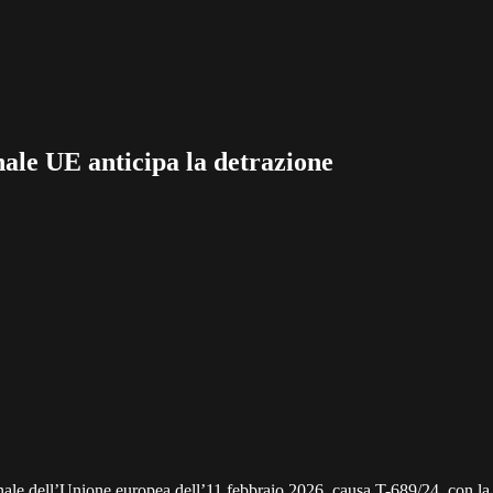
nale UE anticipa la detrazione
unale dell’Unione europea dell’11 febbraio 2026, causa T-689/24, con la 