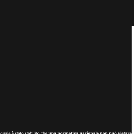
quale è stato stabilito che
una normativa nazionale non può vietare