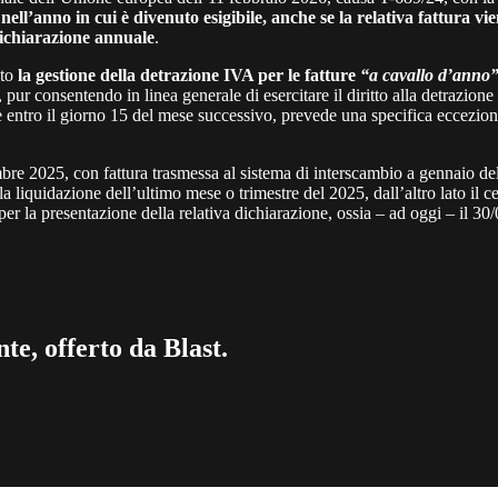
nell’anno in cui è divenuto esigibile, anche se la relativa fattura vi
dichiarazione annuale
.
nto
la gestione della detrazione IVA per le fatture
“a cavallo d’anno
ur consentendo in linea generale di esercitare il diritto alla detrazione 
e entro il giorno 15 del mese successivo, prevede una specifica eccezion
embre 2025, con fattura trasmessa al sistema di interscambio a gennaio d
la liquidazione dell’ultimo mese o trimestre del 2025, dall’altro lato il 
er la presentazione della relativa dichiarazione, ossia – ad oggi – il 30
te, offerto da Blast.