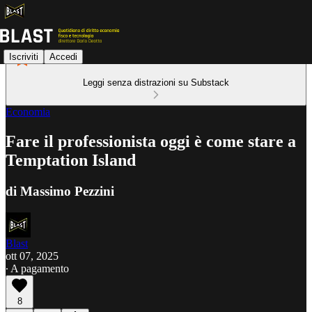
Iscriviti
Accedi
Leggi senza distrazioni su Substack
Economia
Fare il professionista oggi è come stare a
Temptation Island
di Massimo Pezzini
Blast
ott 07, 2025
∙ A pagamento
8