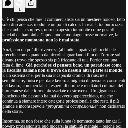
1
C’è chi pensa che fare il commercialista sia un mestiere noioso, fatto
solo di scadenze, moduli e un po’ di calcoli. In realtà, tra burocrazia
che cambia a sorpresa, norme-capestro introdotte come petardi
lanciati da bambini a Capodanno e montagne russe normative,
la
professione monotona non lo è mai stata.
Anzi, con un po’ di irriverenza (al limite tappatevi gli occhi e le
orecchie come quando da piccoli si guardano i film dell’orrore sul
divano) trovo che spesso sia più frizzante di una Perrier con una
fetta di lime.
Già perché se ci pensate bene, un paradosso come
la fiscalità italiana non si trova da nessun’altra parte al mondo
.
È un sistema che, per la sua incapacità cronica di riuscire a
semplificare, finisce per dare lavoro a migliaia di persone: consulenti
del lavoro, commercialisti, esperti di norme e mediatori culturali del
burocratese dalle forme più svariate e estroverse. Un gigantesco
banchetto che nessuno ha mai davvero apparecchiato, ma che
continua a sfamare intere categorie professionali e che resta il più
grande e inconsapevole “
programma occupazionale
” non dichiarato
della storia.
Insomma, se non fosse che sulla lunga (e nemmeno tanto lunga) il
povero professionista può giocarsi la stabilità mentale – perché poi