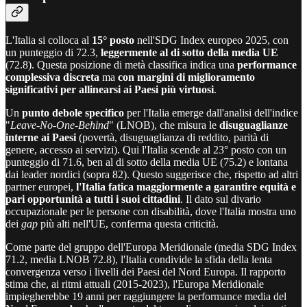
L'Italia si colloca al
15° posto
nell'SDG Index europeo 2025, con
un punteggio di 72.3,
leggermente al di sotto della media UE
(72.8). Questa posizione di metà classifica indica una
performance
complessiva discreta
ma
con margini di miglioramento
significativi per allinearsi ai Paesi più virtuosi
.
Un
punto debole specifico
per l'Italia emerge dall'analisi dell'indice
"
Leave-No-One-Behind
" (LNOB), che misura le
disuguaglianze
interne ai Paesi
(povertà, disuguaglianza di reddito, parità di
genere, accesso ai servizi). Qui l'Italia scende al 23° posto con un
punteggio di 71.6, ben al di sotto della media UE (75.2) e lontana
dai leader nordici (sopra 82). Questo suggerisce che, rispetto ad altri
partner europei,
l'Italia fatica maggiormente a garantire equità e
pari opportunità a tutti i suoi cittadini
. Il dato sul divario
occupazionale per le persone con disabilità, dove l'Italia mostra uno
dei
gap
più alti nell'UE, conferma questa criticità.
Come parte del gruppo dell'Europa Meridionale (media SDG Index
71.2, media LNOB 72.8), l'Italia condivide la sfida della lenta
convergenza verso i livelli dei Paesi del Nord Europa. Il rapporto
stima che, ai ritmi attuali (2015-2023), l'Europa Meridionale
impiegherebbe 19 anni per raggiungere la performance media del