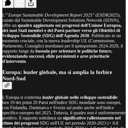
L’"
Europe Sustainable Development Report 2025"
(ESDR2025),
curato dal Sustainable Development Solutions Network (SDSN),
offre un
quadro aggiornato sui progressi dell'Unione Europea,
dei suoi Stati membri e dei Paesi partner verso gli Obiettivi di
Sviluppo Sostenibile
(SDG) dell'Agenda 2030
. Pubblicato in un
momento cruciale, con la nuova
leadership
UE (Commissione,
Parlamento, Consiglio) insediatasi per il quinquennio 2024-2029, il
rapporto funge da
bussola per orientare le politiche future,
evidenziando successi, sfide persistenti e aree prioritarie
d'intervento
.
Europa: leader globale, ma si amplia la forbice
Nord-Sud
L'Europa si conferma
leader
globale nello sviluppo sostenibile
:
ben 19 dei primi 20 Paesi nell'indice SDG mondiale sono europei,
con Finlandia, Danimarca e Svezia sul podio anche nell'indice
specifico europeo del 2025. Tuttavia, il quadro non è uniformemente
positivo. Il rapporto sottolinea un
significativo rallentamento nel
ritmo dei progressi
SDG nell'UE nel periodo 2020-2023 (+ 0.8