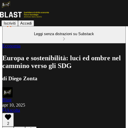
Iscriviti
Accedi
Leggi senza distrazioni su Substack
Economia
Europa e sostenibilità: luci ed ombre nel
cammino verso gli SDG
di Diego Zonta
Blast
apr 10, 2025
Ascolta
2