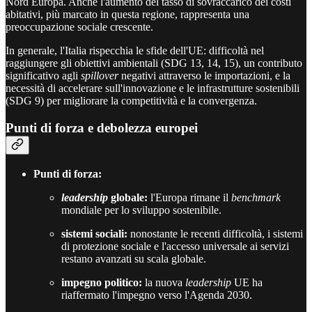
Nord Europa. Anche l'aumento del tasso di sovraccarico dei costi
abitativi, più marcato in questa regione, rappresenta una
preoccupazione sociale crescente.
In generale, l'Italia rispecchia le sfide dell'UE: difficoltà nel
raggiungere gli obiettivi ambientali (SDG 13, 14, 15), un contributo
significativo agli
spillover
negativi attraverso le importazioni, e la
necessità di accelerare sull'innovazione e le infrastrutture sostenibili
(SDG 9) per migliorare la competitività e la convergenza.
Punti di forza e debolezza europei
Punti di forza:
leadership
globale:
l'Europa rimane il
benchmark
mondiale per lo sviluppo sostenibile.
sistemi sociali:
nonostante le recenti difficoltà, i sistemi
di protezione sociale e l'accesso universale ai servizi
restano avanzati su scala globale.
impegno politico:
la nuova
leadership
UE ha
riaffermato l'impegno verso l'Agenda 2030.