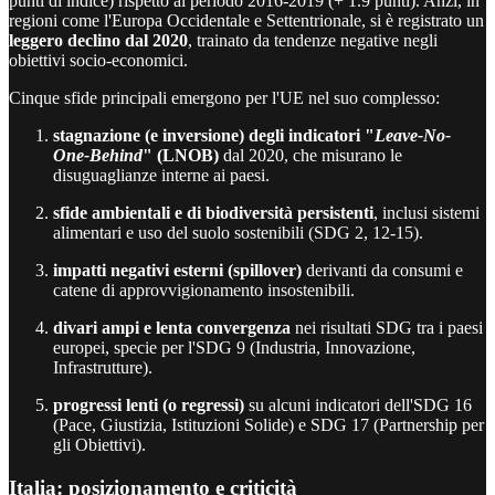
punti di indice) rispetto al periodo 2016-2019 (+ 1.9 punti). Anzi, in
regioni come l'Europa Occidentale e Settentrionale, si è registrato un
leggero declino dal 2020
, trainato da tendenze negative negli
obiettivi socio-economici.
Cinque sfide principali emergono per l'UE nel suo complesso:
stagnazione (e inversione) degli indicatori "
Leave-No-
One-Behind
" (LNOB)
dal 2020, che misurano le
disuguaglianze interne ai paesi.
sfide ambientali e di biodiversità persistenti
, inclusi sistemi
alimentari e uso del suolo sostenibili (SDG 2, 12-15).
impatti negativi esterni (spillover)
derivanti da consumi e
catene di approvvigionamento insostenibili.
divari ampi e lenta convergenza
nei risultati SDG tra i paesi
europei, specie per l'SDG 9 (Industria, Innovazione,
Infrastrutture).
progressi lenti (o regressi)
su alcuni indicatori dell'SDG 16
(Pace, Giustizia, Istituzioni Solide) e SDG 17 (Partnership per
gli Obiettivi).
Italia: posizionamento e criticità