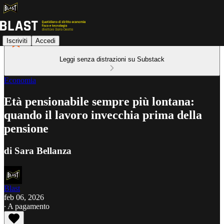
Iscriviti
Accedi
Leggi senza distrazioni su Substack
Economia
Età pensionabile sempre più lontana:
quando il lavoro invecchia prima della
pensione
di Sara Bellanza
Blast
feb 06, 2026
∙ A pagamento