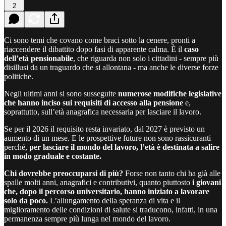
2
Ci sono temi che covano come braci sotto la cenere, pronti a
riaccendere il dibattito dopo fasi di apparente calma. È il
caso
dell’età pensionabile
, che riguarda non solo i cittadini - sempre più
disillusi da un traguardo che si allontana - ma anche le diverse forze
politiche.
Negli ultimi anni si sono susseguite
numerose modifiche legislative
che hanno inciso sui requisiti di accesso alla pensione
e,
soprattutto, sull’età anagrafica necessaria per lasciare il lavoro.
Se per il 2026 il requisito resta invariato, dal 2027 è previsto un
aumento di un mese. E le prospettive future non sono rassicuranti
perché,
per lasciare il mondo del lavoro, l’età è destinata a salire
in modo graduale e costante.
Chi dovrebbe preoccuparsi di più?
Forse non tanto chi ha già alle
spalle molti anni, anagrafici e contributivi, quanto piuttosto
i giovani
che, dopo il percorso universitario, hanno iniziato a lavorare
solo da poco.
L’allungamento della speranza di vita e il
miglioramento delle condizioni di salute si traducono, infatti, in una
permanenza sempre più lunga nel mondo del lavoro.