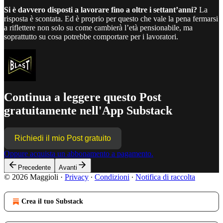
Si è davvero disposti a lavorare fino a oltre i settant’anni?
La
risposta è scontata. Ed è proprio per questo che vale la pena fermarsi
a riflettere non solo su come cambierà l’età pensionabile, ma
soprattutto su cosa potrebbe comportare per i lavoratori.
Continua a leggere questo Post
gratuitamente nell'App Substack
Richiedi il mio Post gratuito
Oppure acquista un abbonamento a pagamento.
Precedente
Avanti
© 2026 Maggioli
·
Privacy
∙
Condizioni
∙
Notifica di raccolta
Crea il tuo Substack