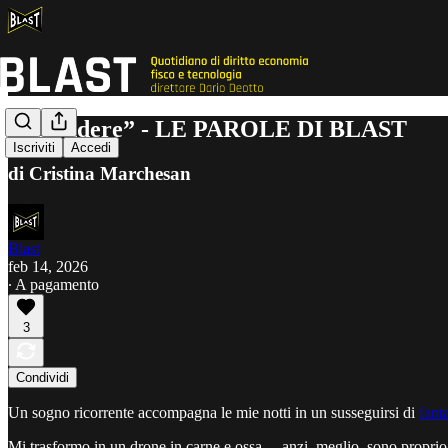
“Estendere” - LE PAROLE DI BLAST
Iscriviti
Accedi
di Cristina Marchesan
Blast
feb 14, 2026
∙ A pagamento
3
Condividi
Un sogno ricorrente accompagna le mie notti in un susseguirsi di
fant
Mi trasformo in un drone in carne e ossa… anzi, meglio, sono proprio