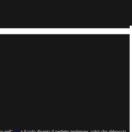
ro nell’
aria
e il volo diventa il perfetto testimone, colui che abbraccia