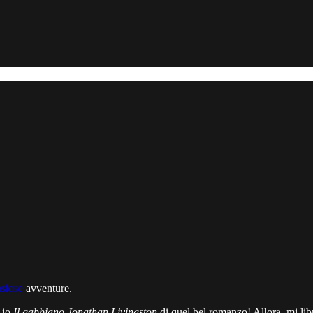
asiose
avventure.
 io
Il gabbiano Jonathan Livingston
di quel bel romanzo! Allora, mi lib