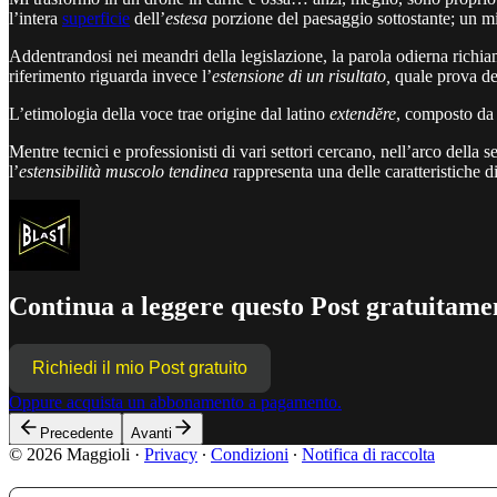
l’intera
superficie
dell’
estesa
porzione del paesaggio sottostante; un mis
Addentrandosi nei meandri della legislazione, la parola odierna richi
riferimento riguarda invece l’
estensione di un risultato,
quale prova del
L’etimologia della voce trae origine dal latino
extendĕre
, composto d
Mentre tecnici e professionisti di vari settori cercano, nell’arco della s
l’
estensibilità muscolo tendinea
rappresenta una delle caratteristiche d
Continua a leggere questo Post gratuitamen
Richiedi il mio Post gratuito
Oppure acquista un abbonamento a pagamento.
Precedente
Avanti
© 2026 Maggioli
·
Privacy
∙
Condizioni
∙
Notifica di raccolta