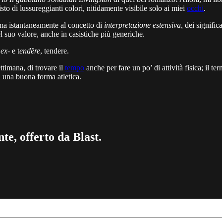
to di lussureggianti colori, nitidamente visibile solo ai miei
occhi
.
ama istantaneamente al concetto di
interpretazione estensiva,
dei significa
 suo valore, anche in casistiche più generiche.
a
ex-
e t
endĕre
, tendere.
ettimana, di trovare il
tempo
anche per fare un po’ di attività fisica; il te
i una buona forma atletica.
te, offerto da Blast.