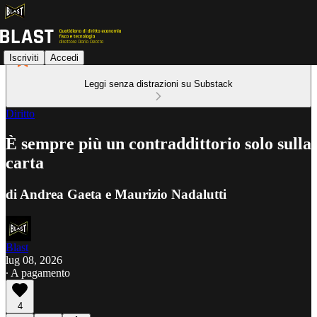
Iscriviti
Accedi
Leggi senza distrazioni su Substack
Diritto
È sempre più un contraddittorio solo sulla
carta
di Andrea Gaeta e Maurizio Nadalutti
Blast
lug 08, 2026
∙ A pagamento
4