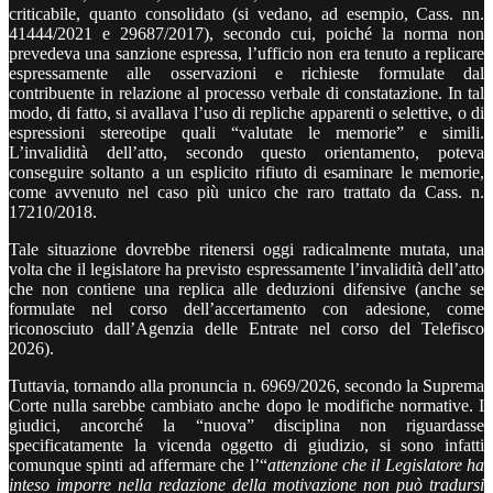
criticabile, quanto consolidato (si vedano, ad esempio, Cass. nn.
41444/2021 e 29687/2017), secondo cui, poiché la norma non
prevedeva una sanzione espressa, l’ufficio non era tenuto a replicare
espressamente alle osservazioni e richieste formulate dal
contribuente in relazione al processo verbale di constatazione. In tal
modo, di fatto, si avallava l’uso di repliche apparenti o selettive, o di
espressioni stereotipe quali “valutate le memorie” e simili.
L’invalidità dell’atto, secondo questo orientamento, poteva
conseguire soltanto a un esplicito rifiuto di esaminare le memorie,
come avvenuto nel caso più unico che raro trattato da Cass. n.
17210/2018.
Tale situazione dovrebbe ritenersi oggi radicalmente mutata, una
volta che il legislatore ha previsto espressamente l’invalidità dell’atto
che non contiene una replica alle deduzioni difensive (anche se
formulate nel corso dell’accertamento con adesione, come
riconosciuto dall’Agenzia delle Entrate nel corso del Telefisco
2026).
Tuttavia, tornando alla pronuncia n. 6969/2026, secondo la Suprema
Corte nulla sarebbe cambiato anche dopo le modifiche normative. I
giudici, ancorché la “nuova” disciplina non riguardasse
specificatamente la vicenda oggetto di giudizio, si sono infatti
comunque spinti ad affermare che l’“
attenzione che il Legislatore ha
inteso imporre nella redazione della motivazione non può tradursi