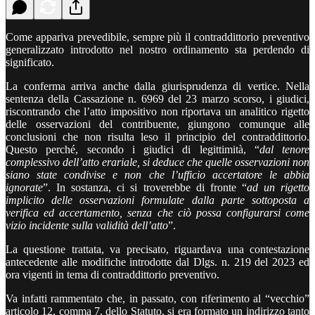
Come appariva prevedibile, sempre più il contraddittorio preventivo
generalizzato introdotto nel nostro ordinamento sta perdendo di
significato.
La conferma arriva anche dalla giurisprudenza di vertice. Nella
sentenza della Cassazione n. 6969 del 23 marzo scorso, i giudici,
riscontrando che l’atto impositivo non riportava un analitico rigetto
delle osservazioni del contribuente, giungono comunque alle
conclusioni che non risulta leso il principio del contraddittorio.
Questo perché, secondo i giudici di legittimità, “
dal tenore
complessivo dell’atto erariale, si deduce che quelle osservazioni non
siano state condivise e non che l’ufficio accertatore le abbia
ignorate
”. In sostanza, ci si troverebbe di fronte “
ad un rigetto
implicito delle osservazioni formulate dalla parte sottoposta a
verifica ed accertamento, senza che ciò possa configurarsi come
vizio incidente sulla validità dell’atto
”.
La questione trattata, va precisato, riguardava una contestazione
antecedente alle modifiche introdotte dal Dlgs. n. 219 del 2023 ed
ora vigenti in tema di contraddittorio preventivo.
Va infatti rammentato che, in passato, con riferimento al “vecchio”
articolo 12, comma 7, dello Statuto, si era formato un indirizzo tanto