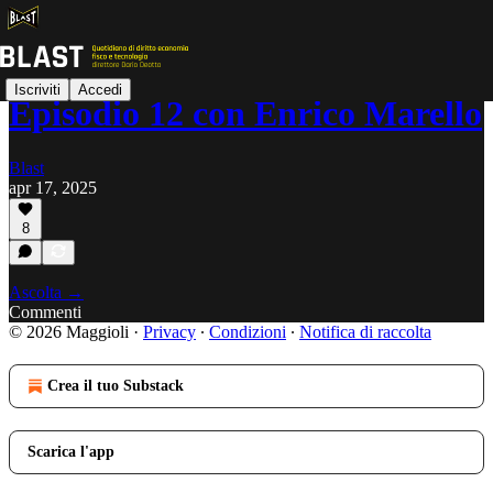
Iscriviti
Accedi
Episodio 12 con Enrico Marello
Blast
apr 17, 2025
8
Ascolta →
Commenti
© 2026 Maggioli
·
Privacy
∙
Condizioni
∙
Notifica di raccolta
Crea il tuo Substack
Scarica l'app