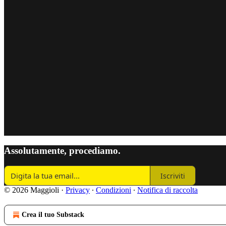
Assolutamente, procediamo.
Iscriviti
© 2026 Maggioli
·
Privacy
∙
Condizioni
∙
Notifica di raccolta
Crea il tuo Substack