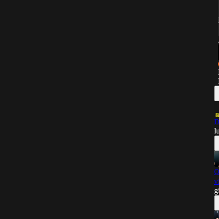
D
l
Q
v
g