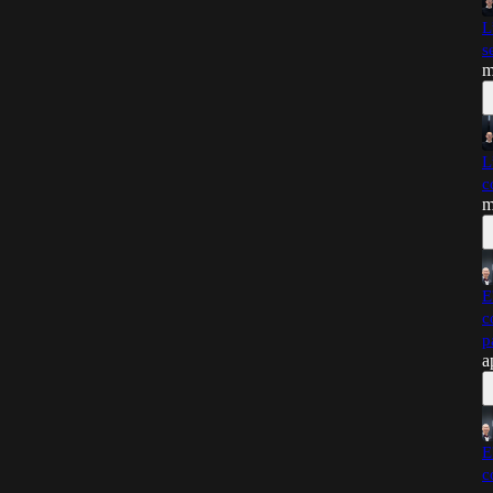
L
s
m
L
c
m
E
c
p
a
E
c