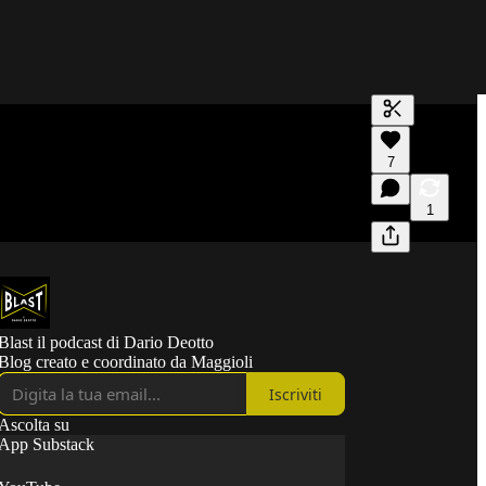
Genera trasc
7
Una trascrizi
modifica
1
Blast il podcast di Dario Deotto
Blog creato e coordinato da Maggioli
Iscriviti
Ascolta su
App Substack