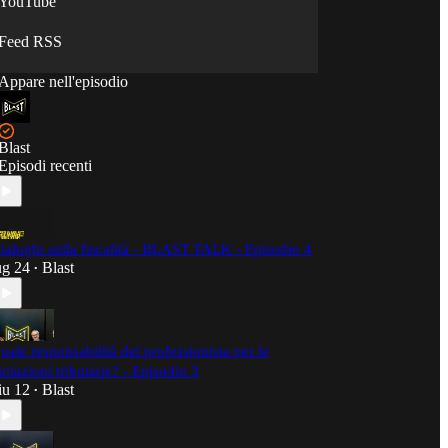
YouTube
Feed RSS
Appare nell'episodio
Blast
Episodi recenti
ialoghi sulla fiscalità - BLAST TALK - Episodio 4
ug 24
Blast
•
uale responsabilità del professionista per le
iolazioni tributarie? - Episodio 3
iu 12
Blast
•