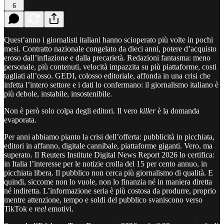
6
Quest’anno i giornalisti italiani hanno scioperato più volte in pochi
mesi. Contratto nazionale congelato da dieci anni, potere d’acquisto
eroso dall’inflazione e dalla precarietà. Redazioni fantasma: meno
personale, più contenuti, velocità impazzita su più piattaforme, costi
tagliati all’osso. GEDI, colosso editoriale, affonda in una crisi che
infetta l’intero settore e i dati lo confermano: il giornalismo italiano è
più debole, instabile, insostenibile.
Non è però solo colpa degli editori. Il vero
killer
è la domanda
evaporata.
Per anni abbiamo pianto la crisi dell’offerta: pubblicità in picchiata,
editori in affanno, digitale cannibale, piattaforme giganti. Vero, ma
superato. Il Reuters Institute Digital News Report 2026 lo certifica:
in Italia l’interesse per le notizie crolla del 15 per cento annuo, in
picchiata libera. Il pubblico non cerca più giornalismo di qualità. E
quindi, siccome non lo vuole, non lo finanzia né in maniera diretta
né indiretta. L’informazione seria è più costosa da produrre, proprio
mentre attenzione, tempo e soldi del pubblico svaniscono verso
TikTok e
reel
emotivi.