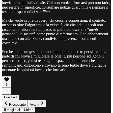
inevitabilmente individuale. Chi non vuole informarsi può non farlo,
può restare in superficie, consumare notizie di sfuggita e riempire il
resto con spasmodici
scrolling.
Ma chi vuole capire davvero, chi cerca le connessioni, il contesto,
un senso oltre l’algoritmo e la velocità, ciò che i dati da soli non
raccontano, allora farà un passo in più: riconoscerà le “
menti
pensanti”
, le sosterrà come punto di riferimento. Con abbonamenti
ma anche con attenzione, condivisioni, presenza, commenti
costruttivi.
Perché anche un gesto minimo è un modo concreto per stare dalla
parte di chi prova a migliorare le cose. E più persone scelgono il
pensiero critico, più si restringe lo spazio per contenuti che
semplificano, distorcono e trovano terreno fertile dove è più facile
orientare le opinioni invece che formarle.
6
Condividi
Precedente
Avanti
Il meglio di
Ultime