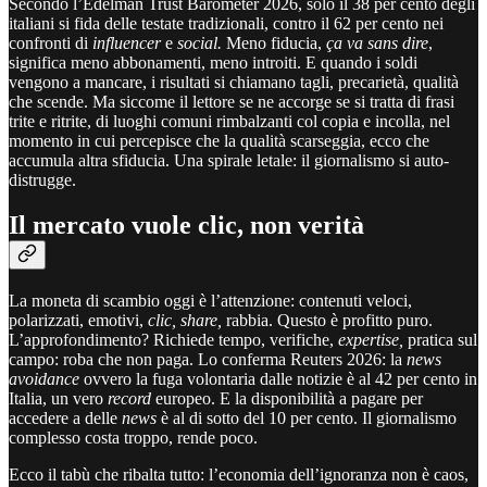
Secondo
l’Edelman Trust Barometer 2026, solo il 38 per cento degli
italiani si fida delle testate tradizionali, contro il 62 per cento nei
confronti di
influencer
e
social.
Meno fiducia,
ça va sans dire
,
significa meno abbonamenti, meno introiti. E quando i soldi
vengono a mancare, i risultati si chiamano tagli, precarietà, qualità
che scende. Ma siccome il lettore se ne accorge se si tratta di frasi
trite e ritrite, di luoghi comuni rimbalzanti col copia e incolla, nel
momento in cui percepisce che la qualità scarseggia, ecco che
accumula altra sfiducia. Una spirale letale: il giornalismo si auto-
distrugge.
Il mercato vuole clic, non verità
La moneta di scambio oggi è l’attenzione: contenuti veloci,
polarizzati, emotivi,
clic, share,
rabbia. Questo è profitto puro.
L’approfondimento? Richiede tempo, verifiche,
expertise,
pratica sul
campo: roba che non paga. Lo conferma Reuters 2026: la
news
avoidance
ovvero la fuga volontaria dalle notizie è al 42 per cento in
Italia, un vero
record
europeo. E la disponibilità a pagare per
accedere a delle
news
è al di sotto del 10 per cento. Il giornalismo
complesso costa troppo, rende poco.
Ecco il tabù che ribalta tutto: l’economia dell’ignoranza non è caos,