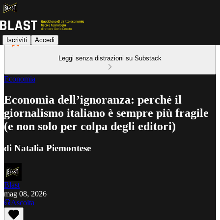
Iscriviti
Accedi
Leggi senza distrazioni su Substack
Economia
Economia dell’ignoranza: perché il
giornalismo italiano è sempre più fragile
(e non solo per colpa degli editori)
di Natalia Piemontese
Blast
mag 08, 2026
Ascolta