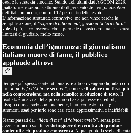
oggi è la strategia vincente. Stando agli ultimi dati AGCOM 2026,
piattaforme e
creator
catturano il 68 per cento del tempo
-attention
dell’italiano medio, contro il 12 per cento delle testate.
L’informazione strutturata sopravvive, ma non vince perché la
semplificazione, il
“sapere di tutto un po’, giusto un’infarinatura”
vale di più, la conoscenza che ti permette di sostenere una tesi senza
limitarsi al giudizio, molto meno.
Economia dell’ignoranza: il giornalismo
italiano muore di fame, il pubblico
applaude altrove
Sempre più spesso contenuti, analisi e articoli vengono liquidati con
un
“tanto lo fa l’AI in tre secondi”
, come se
il valore non fosse più
nella comprensione, ma nella semplice produzione di testo
. Il
risultato è una crisi della prova: non basta più essere credibili,
bisogna dimostrarlo continuamente, in un contesto in cui gli
strumenti usati per farlo sono essi stessi approssimativi e inaffidabili.
Siamo passati dal
“fidati di me”
al “
dimostramelo
”, senza però
avere strumenti solidi per
distinguere davvero tra chi produce
contenuti e chi produce conoscenza
. A quel punto la scelta diventa