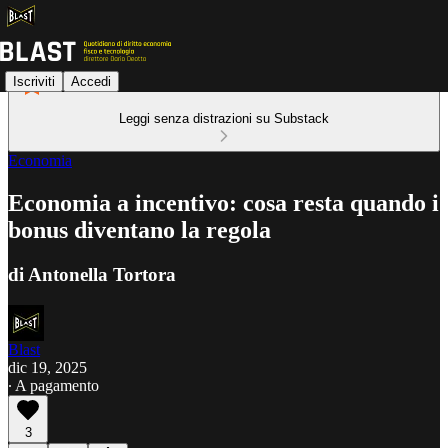
Iscriviti
Accedi
Leggi senza distrazioni su Substack
Economia
Economia a incentivo: cosa resta quando i
bonus diventano la regola
di Antonella Tortora
Blast
dic 19, 2025
∙ A pagamento
3