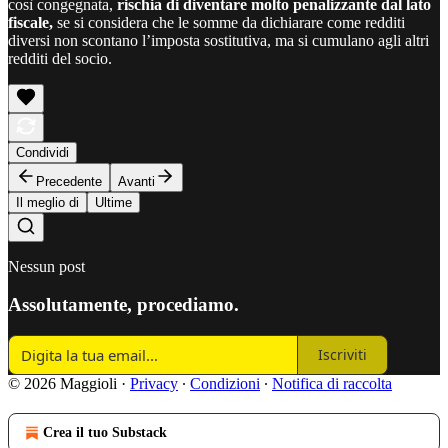
così congegnata,
rischia di diventare molto penalizzante dal lato
fiscale,
se si considera che le somme da dichiarare come redditi
diversi non scontano l’imposta sostitutiva, ma si cumulano agli altri
redditi del socio.
Condividi
Precedente
Avanti
Il meglio di
Ultime
Nessun post
Assolutamente, procediamo.
Iscriviti
© 2026 Maggioli
·
Privacy
∙
Condizioni
∙
Notifica di raccolta
Crea il tuo Substack