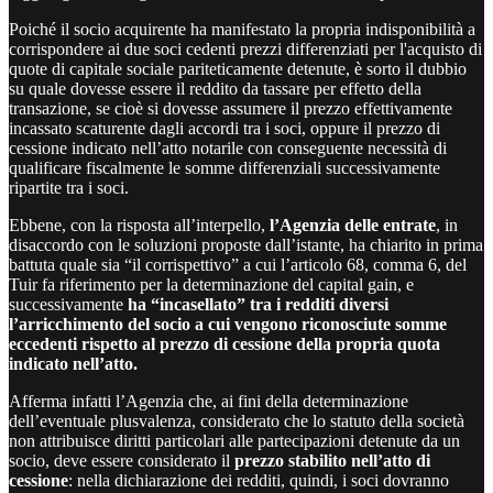
Poiché il socio acquirente ha manifestato la propria indisponibilità a
corrispondere ai due soci cedenti prezzi differenziati per l'acquisto di
quote di capitale sociale pariteticamente detenute, è sorto il dubbio
su quale dovesse essere il reddito da tassare per effetto della
transazione, se cioè si dovesse assumere il prezzo effettivamente
incassato scaturente dagli accordi tra i soci, oppure il prezzo di
cessione indicato nell’atto notarile con conseguente necessità di
qualificare fiscalmente le somme differenziali successivamente
ripartite tra i soci.
Ebbene, con la risposta all’interpello,
l’Agenzia delle entrate
, in
disaccordo con le soluzioni proposte dall’istante, ha chiarito in prima
battuta quale sia “il corrispettivo” a cui l’articolo 68, comma 6, del
Tuir fa riferimento per la determinazione del capital gain, e
successivamente
ha “incasellato” tra i redditi diversi
l’arricchimento del socio a cui vengono riconosciute somme
eccedenti rispetto al prezzo di cessione della propria quota
indicato nell’atto.
Afferma infatti l’Agenzia che, ai fini della determinazione
dell’eventuale plusvalenza, considerato che lo statuto della società
non attribuisce diritti particolari alle partecipazioni detenute da un
socio, deve essere considerato il
prezzo stabilito nell’atto di
cessione
: nella dichiarazione dei redditi, quindi, i soci dovranno