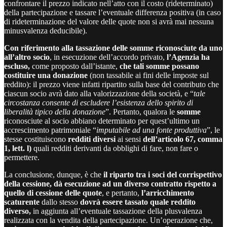
confrontare il prezzo indicato nell’atto con il costo (rideterminato)
della partecipazione e tassare l’eventuale differenza positiva (in caso
di rideterminazione del valore delle quote non si avrà mai nessuna
minusvalenza deducibile).
Con riferimento alla tassazione delle somme riconosciute da uno
all’altro socio
, in esecuzione dell’accordo privato,
l’Agenzia ha
escluso,
come proposto dall’istante,
che tali somme possano
costituire una donazione
(non tassabile ai fini delle imposte sul
reddito): il prezzo viene infatti ripartito sulla base del contributo che
ciascun socio avrà dato alla valorizzazione della società, e “
tale
circostanza consente di escludere l’esistenza dello spirito di
liberalità tipico della donazione
”. Pertanto, qualora le
somme
riconosciute al socio abbiano determinato per quest’ultimo un
accrescimento patrimoniale “
imputabile ad una fonte produttiva
”, le
stesse costituiscono
redditi diversi
ai sensi
dell’articolo 67, comma
1, lett. l)
quali redditi derivanti da obblighi di fare, non fare o
permettere.
La conclusione, dunque, è che
il riparto tra i soci del corrispettivo
della cessione, dà esecuzione ad un diverso contratto rispetto a
quello di cessione delle quote
, e pertanto,
l’arricchimento
scaturente
dallo stesso
dovrà essere tassato quale reddito
diverso,
in aggiunta all’eventuale tassazione della plusvalenza
realizzata con la vendita della partecipazione. Un’operazione che,