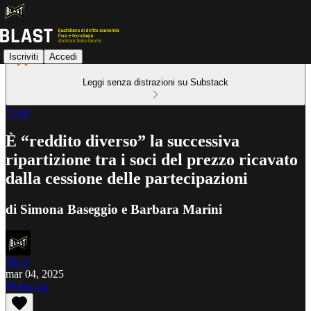
Iscriviti
Accedi
Leggi senza distrazioni su Substack
Fisco
È “reddito diverso” la successiva
ripartizione tra i soci del prezzo ricavato
dalla cessione delle partecipazioni
di Simona Baseggio e Barbara Marini
Blast
mar 04, 2025
Ascolta