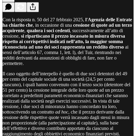
Con la risposta n. 50 del 27 febbraio 2025,
l'Agenzia delle Entrate
ha chiarito che
, in occasione di una
cessione di quote ad un terzo
acquirente
,
qualora i soci cedenti
, successivamente all’atto di
cessione,
si ripartiscano il prezzo incassato in misura diversa
rispetto ai corrispettivi indicati nell’atto, la maggior somma
riconosciuta ad uno dei soci rappresenta un reddito diverso
ai
sensi dell’articolo 67, comma 1, lett. l), del Tuir, rientrando nei
redditi derivanti da assunzioni di obblighi di fare, non fare o
permettere.
Il caso oggetto dell’interpello è quello di due soci detentori del 49
per cento del capitale sociale di una società (24,5 per cento
ciascuno), i quali hanno convenuto con il terzo socio (detentore del
51 per cento) la cessione integrale delle loro quote ad un prezzo
correlato a predefiniti parametri economico-finanziari che saranno
realizzati dalla società negli esercizi successivi. In vista di tale
cessione, i due soci di minoranza hanno concordato tra loro,
sottoscrivendo un contratto
ad hoc
, che il prezzo derivante dalla
cessione delle rispettive quote verrà incassato dagli stessi in misura
non proporzionale (alla partecipazione al capitale), sulla base
dell’effettivo e diverso contributo apportato da ciascuno al
raggiungimento degli obbiettivi economico finanziari previsti.