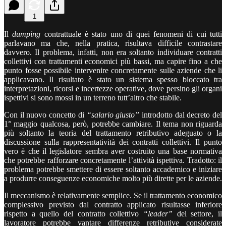
1
Il
dumping
contrattuale è stato uno di quei fenomeni di cui tutti
parlavano ma che, nella pratica, risultava difficile contrastare
davvero. Il problema, infatti, non era soltanto individuare contratti
collettivi con trattamenti economici più bassi, ma capire fino a che
punto fosse possibile intervenire concretamente sulle aziende che li
applicavano. Il risultato è stato un sistema spesso bloccato tra
interpretazioni, ricorsi e incertezze operative, dove persino gli organi
ispettivi si sono mossi in un terreno tutt’altro che stabile.
Con il nuovo concetto di
“salario giusto”
introdotto dal decreto del
1° maggio qualcosa, però, potrebbe cambiare. Il tema non riguarda
più soltanto la teoria del trattamento retributivo adeguato o la
discussione sulla rappresentatività dei contratti collettivi. Il punto
vero è che il legislatore sembra aver costruito una base normativa
che potrebbe rafforzare concretamente l’attività ispettiva. Tradotto: il
problema potrebbe smettere di essere soltanto accademico e iniziare
a produrre conseguenze economiche molto più dirette per le aziende.
Il meccanismo è relativamente semplice. Se il trattamento economico
complessivo previsto dal contratto applicato risultasse inferiore
rispetto a quello del contratto collettivo
“leader”
del settore, il
lavoratore potrebbe vantare differenze retributive considerate