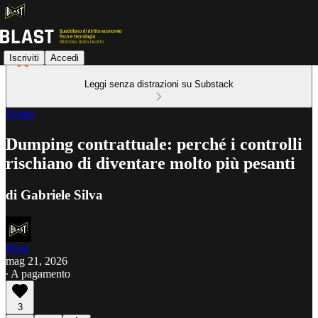
Iscriviti
Accedi
Leggi senza distrazioni su Substack
Diritto
Dumping contrattuale: perché i controlli
rischiano di diventare molto più pesanti
di Gabriele Silva
Blast
mag 21, 2026
∙ A pagamento
3