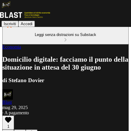
Iscriviti
Accedi
Leggi senza distrazioni su Substack
Economia
Domicilio digitale: facciamo il punto della
situazione in attesa del 30 giugno
di Stefano Dovier
Blast
mag 29, 2025
∙ A pagamento
1