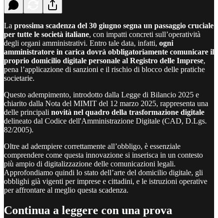
La
prossima scadenza del 30 giugno segna un passaggio cruciale
per tutte le società italiane
, con impatti concreti sull’operatività
degli organi amministrativi. Entro tale data, infatti,
ogni
amministratore in carica dovrà obbligatoriamente comunicare il
proprio domicilio digitale personale al Registro delle Imprese
,
pena l’applicazione di sanzioni e il rischio di blocco delle pratiche
societarie.
Questo adempimento, introdotto dalla Legge di Bilancio 2025 e
chiarito dalla Nota del MIMIT del 12 marzo 2025, rappresenta una
delle principali
novità nel quadro della trasformazione digitale
delineato dal Codice dell'Amministrazione Digitale (CAD, D.Lgs.
82/2005).
Oltre ad adempiere correttamente all’obbligo, è essenziale
comprendere come questa innovazione si inserisca in un contesto
più ampio di digitalizzazione delle comunicazioni legali.
Approfondiamo quindi lo stato dell’arte del domicilio digitale, gli
obblighi già vigenti per imprese e cittadini, e le istruzioni operative
per affrontare al meglio questa scadenza.
Continua a leggere con una prova