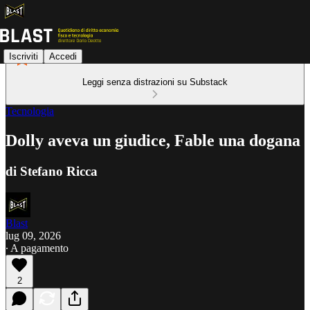
Iscriviti
Accedi
Leggi senza distrazioni su Substack
Tecnologia
Dolly aveva un giudice, Fable una dogana
di Stefano Ricca
Blast
lug 09, 2026
∙ A pagamento
2