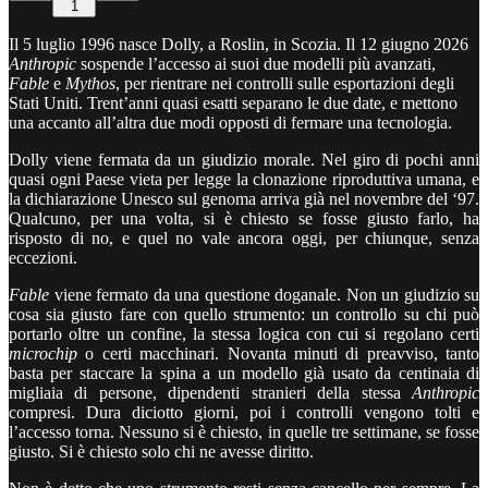
1
Il 5 luglio 1996 nasce Dolly, a Roslin, in Scozia. Il 12 giugno 2026
Anthropic
sospende l’accesso ai suoi due modelli più avanzati,
Fable
e
Mythos
, per rientrare nei controlli sulle esportazioni degli
Stati Uniti. Trent’anni quasi esatti separano le due date, e mettono
una accanto all’altra due modi opposti di fermare una tecnologia.
Dolly viene fermata da un giudizio morale. Nel giro di pochi anni
quasi ogni Paese vieta per legge la clonazione riproduttiva umana, e
la dichiarazione Unesco sul genoma arriva già nel novembre del ‘97.
Qualcuno, per una volta, si è chiesto se fosse giusto farlo, ha
risposto di no, e quel no vale ancora oggi, per chiunque, senza
eccezioni.
Fable
viene fermato da una questione doganale. Non un giudizio su
cosa sia giusto fare con quello strumento: un controllo su chi può
portarlo oltre un confine, la stessa logica con cui si regolano certi
microchip
o certi macchinari. Novanta minuti di preavviso, tanto
basta per staccare la spina a un modello già usato da centinaia di
migliaia di persone, dipendenti stranieri della stessa
Anthropic
compresi. Dura diciotto giorni, poi i controlli vengono tolti e
l’accesso torna. Nessuno si è chiesto, in quelle tre settimane, se fosse
giusto. Si è chiesto solo chi ne avesse diritto.