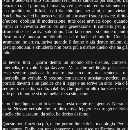
Non è detto che uno strumento resti senza cancello per sempre. La
benzina con il piombo, l’amianto, certi pesticidi: erano strumenti di
uso quotidiano, diffusi, usati da chiunque per anni, e poi vietati.
Anche
internet
ci ha messo vent’anni a trovare i suoi:
privacy
, diritto
d’autore, obblighi di moderazione, tutte cose arrivate dopo, quando
ormai ci vivevamo dentro da una generazione. Il cancello per gli
strumenti esiste, arriva solo dopo. Con la scoperta si chiude quando
l’uso non è ancora un’abitudine, ed è facile chiuderlo. Con lo
strumento, se arriva, arriva quando il danno è già dentro milioni di
gesti quotidiani, e chiuderlo non basta più a disfare quello che ha già
fatto.
Io lavoro tutti i giorni dentro un mondo che discute, contesta,
interpella, e a volte litiga davvero. Ma anche nel litigio più acceso
resta sempre qualcosa in mano: una circolare, una sentenza, un
interpello, un verbale. Si possono contestare e possiamo perdere, poi
portarli davanti a un giudice che li legge e ne scrive un altro. Ma c’è
sempre una carta, scritta, citabile, che qualcun altro ha steso e che
vale per chiunque si trovi nella stessa situazione.
Con l’intelligenza artificiale non resta niente del genere. Nessuna
carta. Nessun verbale che un altro possa leggere e correggere. Solo
quello che ciascuno, da solo, ha deciso di farne.
Questo non funziona più, e non per un limite della tecnologia. Per la
sua natura. Dolly era una scoperta: si esaurisce nell’attimo in cui