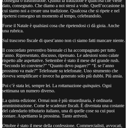
consegna o trasmissione. Quindi la tradizione è qualcosa che viene
dato, consegnato. Che diamo a noi stessi a volte. Quell’occasione in
cui siamo noi a creare una tradizione. Qualcosa che si ripete e nel
ripetersi consegno un momento al tempo, celebrandolo.
Forse il Natale è qualsiasi cosa che ripetendosi ci dà gioia. Anche
una rubrica.
Sul trascorso fiscale di quest’anno non ci siamo fatti mancare niente.
Il concordato preventivo biennale ci ha accompagnato per tutto
l’anno. Ripresentato, discusso, ripensato. Le adesioni sono calate
rispetto alle aspettative. Settembre è stato il mese del grande rush.
“Secondo lei conviene?” “Quanto devo pagare?” “E se l’anno
prossimo va male?” Telefonate su telefonate. Uno strumento che
doveva semplificare e invece ha generato solo più dubbi. Più ansia.
Poi c’è stata lei, sempre lei. La rottamazione
quinquies
. Ogni
settimana un numero diverso.
La quinta edizione. Ormai non è più straordinaria, è ordinaria
amministrazione. Come le scadenze fiscali. È diventata una costante
del calendario tributario italiano, una di quelle cose su cui puoi
contare. Aspettiamo la prossima. Tanto arriverà.
Ottobre è stato il mese della confessione. Commercialisti, avvocati,