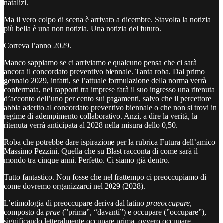
natalizi.
Ma il vero colpo di scena è arrivato a dicembre. Stavolta la notizia
più bella è una non notizia. Una notizia del futuro.
Correva l’anno 2029.
Manco sappiamo se ci arriviamo e qualcuno pensa che ci sarà
ancora il concordato preventivo biennale. Tanta roba. Dal primo
gennaio 2029, infatti, se l’attuale formulazione della norma verrà
confermata, nei rapporti tra imprese farà il suo ingresso una ritenuta
d’acconto dell’uno per cento sui pagamenti, salvo che il percettore
abbia aderito al concordato preventivo biennale o che non si trovi in
regime di adempimento collaborativo. Anzi, a dire la verità, la
ritenuta verrà anticipata al 2028 nella misura dello 0,50.
Roba che potrebbe dare ispirazione per la rubrica Futura dell’amico
Massimo Pezzini. Quella che su Blast racconta di come sarà il
mondo tra cinque anni. Perfetto. Ci siamo già dentro.
Tutto fantastico. Non fosse che nel frattempo ci preoccupiamo di
come dovremo organizzarci nel 2029 (2028).
L’etimologia di preoccupare deriva dal latino
praeoccupare
,
composto da
prae
(”prima”, “davanti”) e occupare (”occupare”),
significando letteralmente occupare prima, ovvero occupare