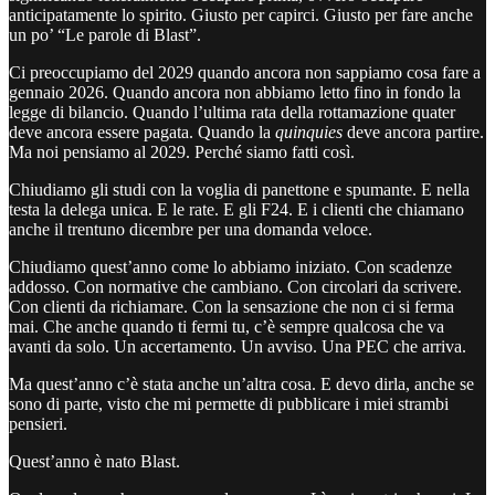
anticipatamente lo spirito. Giusto per capirci. Giusto per fare anche
un po’ “Le parole di Blast”.
Ci preoccupiamo del 2029 quando ancora non sappiamo cosa fare a
gennaio 2026. Quando ancora non abbiamo letto fino in fondo la
legge di bilancio. Quando l’ultima rata della rottamazione quater
deve ancora essere pagata. Quando la
quinquies
deve ancora partire.
Ma noi pensiamo al 2029. Perché siamo fatti così.
Chiudiamo gli studi con la voglia di panettone e spumante. E nella
testa la delega unica. E le rate. E gli F24. E i clienti che chiamano
anche il trentuno dicembre per una domanda veloce.
Chiudiamo quest’anno come lo abbiamo iniziato. Con scadenze
addosso. Con normative che cambiano. Con circolari da scrivere.
Con clienti da richiamare. Con la sensazione che non ci si ferma
mai. Che anche quando ti fermi tu, c’è sempre qualcosa che va
avanti da solo. Un accertamento. Un avviso. Una PEC che arriva.
Ma quest’anno c’è stata anche un’altra cosa. E devo dirla, anche se
sono di parte, visto che mi permette di pubblicare i miei strambi
pensieri.
Quest’anno è nato Blast.