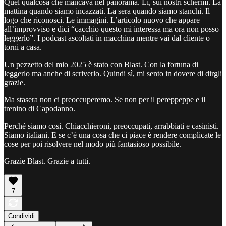
Quel qualcosa che mancava nel panorama. Lì, sui nostri schermi. La
mattina quando siamo incazzati. La sera quando siamo stanchi. Il
logo che riconosci. Le immagini. L’articolo nuovo che appare
all’improvviso e dici “cacchio questo mi interessa ma ora non posso
leggerlo”. I podcast ascoltati in macchina mentre vai dal cliente o
torni a casa.
Un pezzetto del mio 2025 è stato con Blast. Con la fortuna di
leggerlo ma anche di scriverlo. Quindi sì, mi sento in dovere di dirgli
grazie.
Ma stasera non ci preoccuperemo. Se non per il pereppeppe e il
trenino di Capodanno.
Perché siamo così. Chiacchieroni, preoccupati, arrabbiati e casinisti.
Siamo italiani. E se c’è una cosa che ci piace è rendere complicate le
cose per poi risolvere nel modo più fantasioso possibile.
Grazie Blast. Grazie a tutti.
7
Condividi