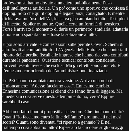
professionisti hanno dovuto ammettere pubblicamente l’uso
dell’intelligenza artificiale. Un po’ come uno sportivo che confessa il
doping. Solo che qui il doping è legale, anzi, consigliato. E mentre
dichiaravamo l’uso dell’AI, lei stava già cambiando tutto. Testi pieni
di lineette. Spoiler ovunque. Quella certa uniformità di pensiero.
Forse è arrivato il momento di darle un perimetro, studiarla, adattarla
a noi e non spararla come fosse la soluzione a tutto.
E poi sono arrivate le contestazioni sulle perdite Covid. Schemi di
atto. Inviti al contraddittorio. L’Agenzia delle Entrate che contesta il
riporto delle perdite fiscali alle imprese che hanno ricevuto contributi
durante la pandemia. Questione tecnica: contributi considerati
proventi esenti invece che esclusi. Ma gli effetti sono concreti. È
l’ennesimo cortocircuito dell’amministrazione finanziaria.
Le PEC hanno cambiato ancora versione. Arriva una nota di
Unioncamere: “Adesso facciamo così”. Ennesimo cambio.
Ennesima comunicazione ai clienti che fanno finta di leggere. Ma
chiedersi a cosa serve questo adempimento no, vero? Eppure
sarebbe il caso.
Abbiamo fatto i buoni propositi a settembre. Che fine hanno fatto?
Quanti “lo facciamo entro la fine dell’anno” pronunciati nei mesi
scorsi? Quanti sono diventati “ci ripenso a gennaio”? E nel
frattempo cosa abbiamo fatto? Ripescato la circolare sugli omaggi