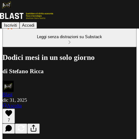
Iscriviti
Accedi
Leggi senza distrazioni su Substack
Dodici mesi in un solo giorno
di Stefano Ricca
Blast
dic 31, 2025
Ascolta
7