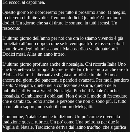
Ed eccoci al capolinea.
Questo giorno lo ricorderemo per tutto il prossimo anno. O meglio,
lo citeremo infinite volte. Trentuno dodici. Quando? Al trentuno
dodici. Un giorno che sa di tirare le somme, in tutti i sensi. Un
resoconto.
L’ultimo giorno dell’anno per noi che ora lo stiamo vivendo è già
proiettato all’anno dopo, come se le ventiquattr’ore fossero solo il
countdown degli ultimi secondi. Ma cosa dico ventiquattr’ore?
Dodici mesi. Alias un anno intero.
L’ultimo giorno profuma anche di nostalgia. Chi ricorda Italia Uno
che trasmetteva la trilogia di Guerre Stellari? Io ricordo anche ore di
Blob su Raitre. L’alternativa sfigata a brindisi e trenini. Siamo
ancora nei giorni dei panettoni e pandori avanzati. Per me il pandoro
è solo Melegatti, quello nella confezione azzurra, quello della
pubblicità di Franca Valeri. Nostalgia. Perché il Natale è anche
nostalgia. Cambiamenti obbligati. Non è solo il modo di festeggiare
che è cambiato. Sono anche le persone che non ci sono più. E tutto
ha un altro sapore, non solo il pandoro Melegatti.
Comunque, Natale è anche tradizione. Un po’ come è diventata
tradizione questa rubrica. Un po’ come Una poltrona per due la
Vigilia di Natale. Tradizione deriva dal latino
traditio
, che significa