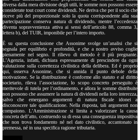
diversa dalla mera divisione degli utili, le somme non possono essere
considerate tout court come dividendi. Ne deriva che per il socio che
riceve più del proporzionale solo la quota corrispondente alla sua
partecipazione conserva natura di dividendo, mentre l’eccedenza
diventa sopravvenienza attiva ai sensi dell’articolo 88, comma 3,
lettera b), del TUIR, imponibile per l’intero importo.
È su questa conclusione che Assonime svolge un’analisi che si
segnala per equilibrio e profondità, e che a nostro avviso coglie
pienamente nel segno. Il rilievo di metodo è il più pregnante.
L’Agenzia, infatti, dichiara espressamente di prescindere da ogni
valutazione sulla correttezza civilistica della delibera. Ed è proprio
qui, osserva Assonime, che si annida il punto debole della
motivazione. Se la distribuzione è conforme allo statuto e al diritto
societario, rileva l’associazione, lo scopo concreto perseguito è
meritevole di tutela per l’ordinamento, e allora le somme distribuite
non possono che assumere la natura di dividendi nella loro interezza,
salvo che emergano argomenti di natura fiscale idonei a
disconoscere tale qualificazione. Nella risposta, tali argomenti non
compaiono. L’Amministrazione si limita a valorizzare la causa
concreta dell’atto, costruendo su di essa una conseguenza impositiva
che non trova fondamento né nel dato civilistico, accantonato in
premessa, né in una specifica ragione tributaria.