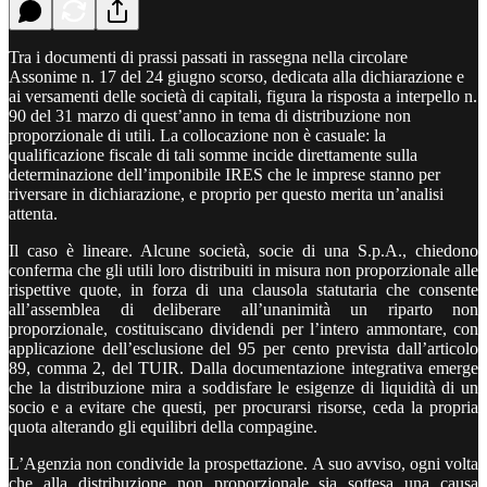
Tra i documenti di prassi passati in rassegna nella circolare
Assonime n. 17 del 24 giugno scorso, dedicata alla dichiarazione e
ai versamenti delle società di capitali, figura la risposta a interpello n.
90 del 31 marzo di quest’anno in tema di distribuzione non
proporzionale di utili. La collocazione non è casuale: la
qualificazione fiscale di tali somme incide direttamente sulla
determinazione dell’imponibile IRES che le imprese stanno per
riversare in dichiarazione, e proprio per questo merita un’analisi
attenta.
Il caso è lineare. Alcune società, socie di una S.p.A., chiedono
conferma che gli utili loro distribuiti in misura non proporzionale alle
rispettive quote, in forza di una clausola statutaria che consente
all’assemblea di deliberare all’unanimità un riparto non
proporzionale, costituiscano dividendi per l’intero ammontare, con
applicazione dell’esclusione del 95 per cento prevista dall’articolo
89, comma 2, del TUIR. Dalla documentazione integrativa emerge
che la distribuzione mira a soddisfare le esigenze di liquidità di un
socio e a evitare che questi, per procurarsi risorse, ceda la propria
quota alterando gli equilibri della compagine.
L’Agenzia non condivide la prospettazione. A suo avviso, ogni volta
che alla distribuzione non proporzionale sia sottesa una causa