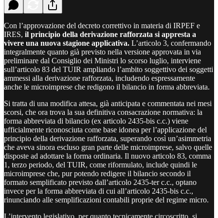
Con l’approvazione del decreto correttivo in materia di IRPEF e
IRES,
il principio della derivazione rafforzata si appresta a
vivere una nuova stagione applicativa.
L’articolo 3, confermando
integralmente quanto già previsto nella versione approvata in via
preliminare dal Consiglio dei Ministri lo scorso luglio, interviene
sull’articolo 83 del TUIR ampliando l’ambito soggettivo dei soggetti
ammessi alla derivazione rafforzata, includendo espressamente
anche le microimprese che redigono il bilancio in forma abbreviata.
Si tratta di una modifica attesa, già anticipata e commentata nei mesi
scorsi, che ora trova la sua definitiva consacrazione normativa: la
forma abbreviata di bilancio (ex articolo 2435-bis c.c.) viene
ufficialmente riconosciuta come base idonea per l’applicazione del
principio della derivazione rafforzata, superando così un’asimmetria
che aveva sinora escluso gran parte delle microimprese, salvo quelle
disposte ad adottare la forma ordinaria. Il nuovo articolo 83, comma
1, terzo periodo, del TUIR, come riformulato, include quindi le
microimprese che, pur potendo redigere il bilancio secondo il
formato semplificato previsto dall’articolo 2435-ter c.c., optano
invece per la forma abbreviata di cui all’articolo 2435-bis c.c.,
rinunciando alle semplificazioni contabili proprie del regime micro.
L’intervento legislativo, per quanto tecnicamente circoscritto, si