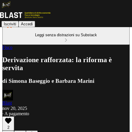
Iscriviti
Accedi
Leggi senza distrazioni su Substack
Fisco
Derivazione rafforzata: la riforma è
servita
di Simona Baseggio e Barbara Marini
Blast
nov 20, 2025
∙ A pagamento
2