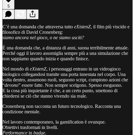
5
C’è una domanda che attraversa tutto
eXistenZ
, il film più viscido e
filosofico di David Cronenberg:
siamo ancora nel gioco, o ne siamo usciti?
È una domanda che, a distanza di anni, suona terribilmente attuale.
Perché oggi il lavoro assomiglia sempre più a una simulazione che
non sappiamo quando inizia e quando finisce.
Nel mondo di
eXistenZ
, i personaggi entrano in un videogioco
biologico collegandosi tramite una porta innestata nel corpo. Una
volta dentro, assumono ruoli, seguono script, compiono azioni che
“
devono
” essere fatte. Non sempre scelgono. Spesso eseguono.
E la cosa più inquietante è che, a un certo punto, smettono di
chiedersi se ciò che stanno vivendo sia reale.
Cronenberg non racconta un futuro tecnologico. Racconta una
condizione mentale.
Nel lavoro contemporaneo, la gamification è ovunque.
Obiettivi trasformati in livelli.
Performance
in
badge.