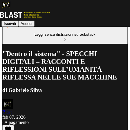
Iscriviti
Accedi
Leggi senza distrazioni su Substack
"Dentro il sistema" - SPECCHI
DIGITALI – RACCONTI E
RIFLESSIONI SULL’UMANITÀ
RIFLESSA NELLE SUE MACCHINE
di Gabriele Silva
Blast
feb 07, 2026
∙ A pagamento