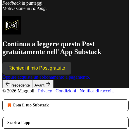
Feedback
in punteggi.
Motivazione in
ranking.
Continua a leggere questo Post
gratuitamente nell'App Substack
Richiedi il mio Post gratuito
Oppure acquista un abbonamento a pagamento.
Precedente
Avanti
© 2026 Maggioli
·
Privacy
∙
Condizioni
∙
Notifica di raccolta
Crea il tuo Substack
Scarica l'app