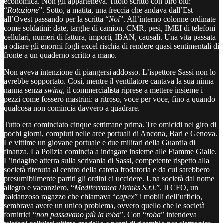
economica. Non gli apparteneva. Titolo scritto con biro blu:
“
Rotazione
”. Sotto, a matita, una freccia che andava dall’Est
all’Ovest passando per la scritta “
Noi
”. All’interno colonne ordinate
come soldatini: date, targhe di camion, CMR, pesi, IMEI di telefoni
cellulari, numeri di fattura, importi, IBAN, causali. Una vita passata
a odiare gli enormi fogli excel rischia di rendere quasi sentimentali di
fronte a un quaderno scritto a mano.
Non aveva intenzione di piangersi addosso. L’ispettore Sassi non lo
avrebbe sopportato. Così, mentre il ventilatore cantava la sua ninna
nanna senza
swing
, il commercialista riprese a mettere insieme i
pezzi come fossero mastrini: a ritroso, voce per voce, fino a quando
qualcosa non comincia davvero a quadrare.
Tutto era cominciato cinque settimane prima. Tre omicidi nel giro di
pochi giorni, compiuti nelle aree portuali di Ancona, Bari e Genova.
Le vittime un giovane portuale e due militari della Guardia di
finanza. La Polizia comincia a indagare insieme alle Fiamme Gialle.
L’indagine atterra sulla scrivania di Sassi, competente rispetto alla
società ritenuta al centro della catena frodatoria e da cui sarebbero
presumibilmente partiti gli ordini di uccidere. Una società dal nome
allegro e vacanziero, “
Mediterranea Drinks S.r.l.
”. Il CFO, un
baldanzoso ragazzo che chiamava “
capex
” i mobili dell’ufficio,
sembrava avere un unico problema, ovvero quello che le società
fornitrici “
non passavano più la roba
”. Con “
roba
” intendeva