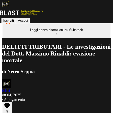
Iscriviti
Accedi
Leggi senza distrazioni su Substack
DELITTI TRIBUTARI - Le investigazioni
del Dott. Massimo Rinaldi: evasione
mortale
di Nereo Seppia
Blast
ott 04, 2025
∙ A pagamento
9