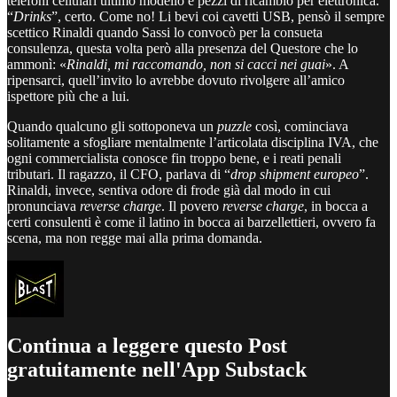
telefoni cellulari ultimo modello e pezzi di ricambio per elettronica.
“
Drinks
”, certo. Come no! Li bevi coi cavetti USB, pensò il sempre
scettico Rinaldi quando Sassi lo convocò per la consueta
consulenza, questa volta però alla presenza del Questore che lo
ammonì: «
Rinaldi, mi raccomando, non si cacci nei guai
». A
ripensarci, quell’invito lo avrebbe dovuto rivolgere all’amico
ispettore più che a lui.
Quando qualcuno gli sottoponeva un
puzzle
così, cominciava
solitamente a sfogliare mentalmente l’articolata disciplina IVA, che
ogni commercialista conosce fin troppo bene, e i reati penali
tributari. Il ragazzo, il CFO, parlava di “
drop shipment europeo
”.
Rinaldi, invece, sentiva odore di frode già dal modo in cui
pronunciava
reverse charge
. Il povero
reverse charge
, in bocca a
certi consulenti è come il latino in bocca ai barzellettieri, ovvero fa
scena, ma non regge mai alla prima domanda.
Continua a leggere questo Post
gratuitamente nell'App Substack