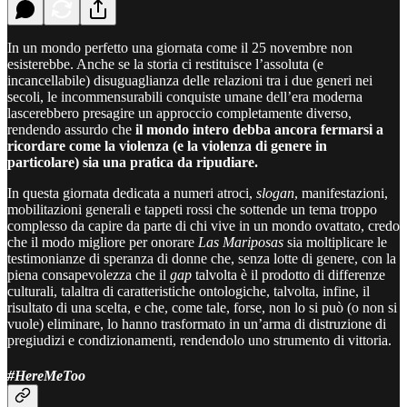
In un mondo perfetto una giornata come il 25 novembre non
esisterebbe. Anche se la storia ci restituisce l’assoluta (e
incancellabile) disuguaglianza delle relazioni tra i due generi nei
secoli, le incommensurabili conquiste umane dell’era moderna
lascerebbero presagire un approccio completamente diverso,
rendendo assurdo che
il mondo intero debba ancora fermarsi a
ricordare come la violenza (e la violenza di genere in
particolare) sia una pratica da ripudiare.
In questa giornata dedicata a numeri atroci,
slogan
, manifestazioni,
mobilitazioni generali e tappeti rossi che sottende un tema troppo
complesso da capire da parte di chi vive in un mondo ovattato, credo
che il modo migliore per onorare
Las Mariposas
sia moltiplicare le
testimonianze di speranza di donne che, senza lotte di genere, con la
piena consapevolezza che il
gap
talvolta è il prodotto di differenze
culturali, talaltra di caratteristiche ontologiche, talvolta, infine, il
risultato di una scelta, e che, come tale, forse, non lo si può (o non si
vuole) eliminare, lo hanno trasformato in un’arma di distruzione di
pregiudizi e condizionamenti, rendendolo uno strumento di vittoria.
#HereMeToo