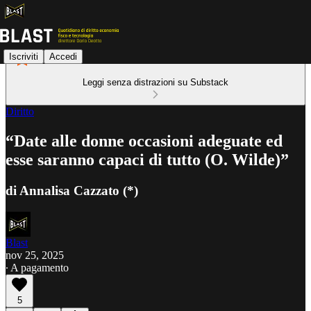
Iscriviti
Accedi
Leggi senza distrazioni su Substack
Diritto
“Date alle donne occasioni adeguate ed
esse saranno capaci di tutto (O. Wilde)”
di Annalisa Cazzato (*)
Blast
nov 25, 2025
∙ A pagamento
5