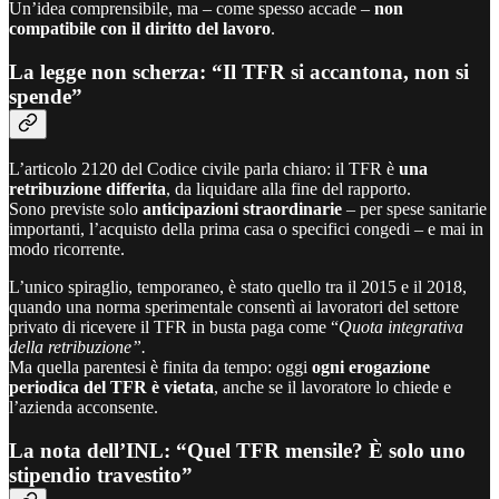
Un’idea comprensibile, ma – come spesso accade –
non
compatibile con il diritto del lavoro
.
La legge non scherza: “Il TFR si accantona, non si
spende”
L’articolo 2120 del Codice civile parla chiaro: il TFR è
una
retribuzione differita
, da liquidare alla fine del rapporto.
Sono previste solo
anticipazioni straordinarie
– per spese sanitarie
importanti, l’acquisto della prima casa o specifici congedi – e mai in
modo ricorrente.
L’unico spiraglio, temporaneo, è stato quello tra il 2015 e il 2018,
quando una norma sperimentale consentì ai lavoratori del settore
privato di ricevere il TFR in busta paga come “
Quota integrativa
della retribuzione”.
Ma quella parentesi è finita da tempo: oggi
ogni erogazione
periodica del TFR è vietata
, anche se il lavoratore lo chiede e
l’azienda acconsente.
La nota dell’INL: “Quel TFR mensile? È solo uno
stipendio travestito”