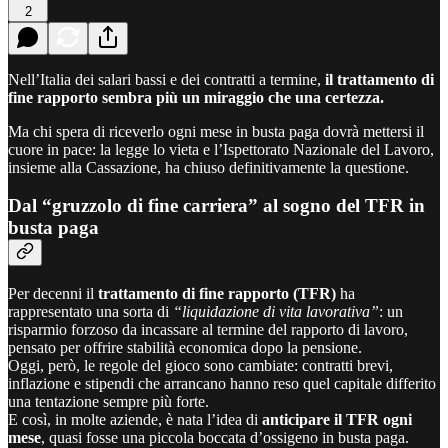
2
Nell’Italia dei salari bassi e dei contratti a termine,
il trattamento di
fine rapporto sembra più un miraggio che una certezza.
Ma chi spera di riceverlo ogni mese in busta paga dovrà mettersi il
cuore in pace: la legge lo vieta e l’Ispettorato Nazionale del Lavoro,
insieme alla Cassazione, ha chiuso definitivamente la questione.
Dal “gruzzolo di fine carriera” al sogno del TFR in
busta paga
Per decenni il
trattamento di fine rapporto (TFR)
ha
rappresentato una sorta di
“liquidazione di vita lavorativa”
: un
risparmio forzoso da incassare al termine del rapporto di lavoro,
pensato per offrire stabilità economica dopo la pensione.
Oggi, però, le regole del gioco sono cambiate: contratti brevi,
inflazione e stipendi che arrancano hanno reso quel capitale differito
una tentazione sempre più forte.
E così, in molte aziende, è nata l’idea di
anticipare il TFR ogni
mese
, quasi fosse una piccola boccata d’ossigeno in busta paga.