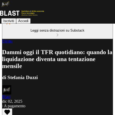
Iscriviti
Accedi
Leggi senza distrazioni su Substack
Diritto
Dammi oggi il TFR quotidiano: quando la
liquidazione diventa una tentazione
mensile
di Stefania Duzzi
Blast
dic 02, 2025
∙ A pagamento