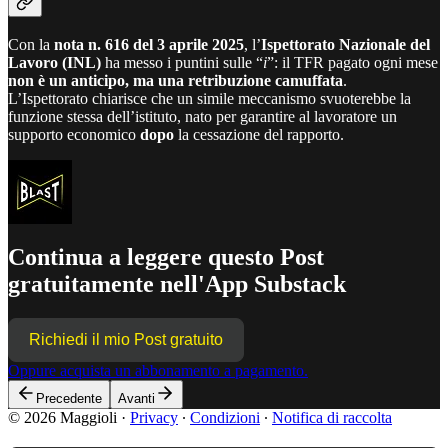
Con la
nota n. 616 del 3 aprile 2025
, l’
Ispettorato Nazionale del
Lavoro (INL)
ha messo i puntini sulle “
i
”: il TFR pagato ogni mese
non è un anticipo, ma una retribuzione camuffata
.
L’Ispettorato chiarisce che un simile meccanismo svuoterebbe la
funzione stessa dell’istituto, nato per garantire al lavoratore un
supporto economico
dopo
la cessazione del rapporto.
Continua a leggere questo Post
gratuitamente nell'App Substack
Richiedi il mio Post gratuito
Oppure acquista un abbonamento a pagamento.
Precedente
Avanti
© 2026 Maggioli
·
Privacy
∙
Condizioni
∙
Notifica di raccolta