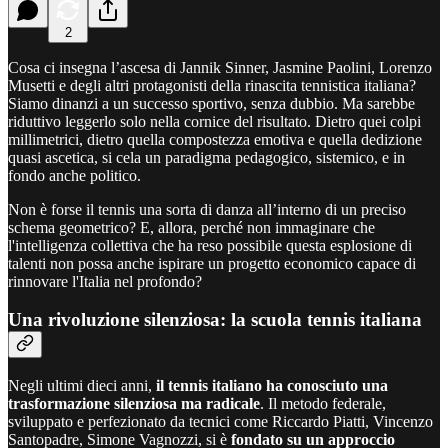
2
Cosa ci insegna l’ascesa di Jannik Sinner, Jasmine Paolini, Lorenzo
Musetti e degli altri protagonisti della rinascita tennistica italiana?
Siamo dinanzi a un successo sportivo, senza dubbio. Ma sarebbe
riduttivo leggerlo solo nella cornice del risultato. Dietro quei colpi
millimetrici, dietro quella compostezza emotiva e quella dedizione
quasi ascetica, si cela un paradigma pedagogico, sistemico, e in
fondo anche politico.
Non è forse il tennis una sorta di danza all’interno di un preciso
schema geometrico? E, allora, perché non immaginare che
l'intelligenza collettiva che ha reso possibile questa esplosione di
talenti non possa anche ispirare un progetto economico capace di
rinnovare l'Italia nel profondo?
Una rivoluzione silenziosa: la scuola tennis italiana
Negli ultimi dieci anni,
il tennis italiano ha conosciuto una
trasformazione silenziosa ma radicale
. Il metodo federale,
sviluppato e perfezionato da tecnici come Riccardo Piatti, Vincenzo
Santopadre, Simone Vagnozzi, si è
fondato su un approccio