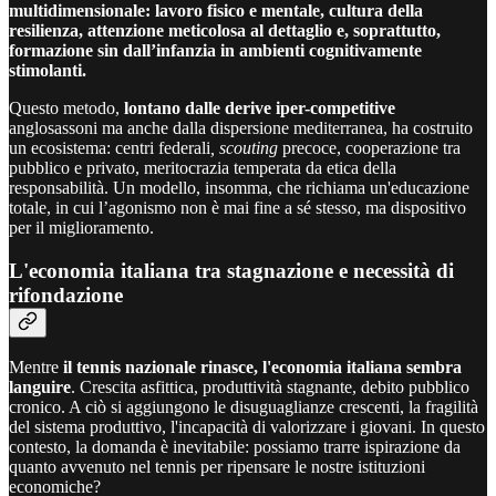
multidimensionale: lavoro fisico e mentale, cultura della
resilienza, attenzione meticolosa al dettaglio e, soprattutto,
formazione sin dall’infanzia in ambienti cognitivamente
stimolanti.
Questo metodo,
lontano dalle derive iper-competitive
anglosassoni ma anche dalla dispersione mediterranea, ha costruito
un ecosistema: centri federali
, scouting
precoce, cooperazione tra
pubblico e privato, meritocrazia temperata da etica della
responsabilità. Un modello, insomma, che richiama un'educazione
totale, in cui l’agonismo non è mai fine a sé stesso, ma dispositivo
per il miglioramento.
L'economia italiana tra stagnazione e necessità di
rifondazione
Mentre
il tennis nazionale rinasce, l'economia italiana sembra
languire
. Crescita asfittica, produttività stagnante, debito pubblico
cronico. A ciò si aggiungono le disuguaglianze crescenti, la fragilità
del sistema produttivo, l'incapacità di valorizzare i giovani. In questo
contesto, la domanda è inevitabile: possiamo trarre ispirazione da
quanto avvenuto nel tennis per ripensare le nostre istituzioni
economiche?