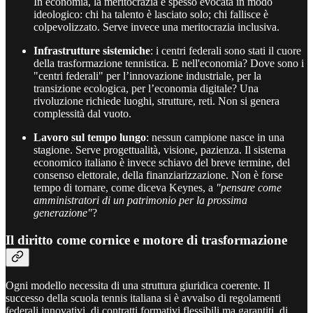
In economia, la meritocrazia è spesso evocata in modo
ideologico: chi ha talento è lasciato solo; chi fallisce è
colpevolizzato. Serve invece una meritocrazia inclusiva.
Infrastrutture sistemiche
: i centri federali sono stati il cuore
della trasformazione tennistica. E nell'economia? Dove sono i
"centri federali" per l’innovazione industriale, per la
transizione ecologica, per l’economia digitale? Una
rivoluzione richiede luoghi, strutture, reti. Non si genera
complessità dal vuoto.
Lavoro sul tempo lungo
: nessun campione nasce in una
stagione. Serve progettualità, visione, pazienza. Il sistema
economico italiano è invece schiavo del breve termine, del
consenso elettorale, della finanziarizzazione. Non è forse
tempo di tornare, come diceva Keynes, a
"pensare come
amministratori di un patrimonio per la prossima
generazione"
?
Il diritto come cornice e motore di trasformazione
Ogni modello necessita di una struttura giuridica coerente. Il
successo della scuola tennis italiana si è avvalso di regolamenti
federali innovativi, di contratti formativi flessibili ma garantiti, di