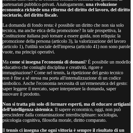
partenariati pubblico-privati. Analogamente,
una rivoluzione
economica richiede una riforma del diritto del lavoro, del diritto
societario, del diritto fiscale.
La domanda di fondo resta: è possibile un diritto che non sia solo
tecnica, ma anche etica della promozione? In tale prospettiva, la
Costituzione italiana può tornare a essere guida, non reliquia: la
promozione della persona (articolo 3), la valorizzazione del lavoro
(articolo 1), l'utilità sociale dell'impresa (articolo 41) non sono parole
vuote, ma principi operativi.
Ma
come si insegna l'economia di domani
? È possibile un modello
educativo che coniughi disciplina e creatività, rigore e
immaginazione? Come nel tennis, la ripetizione del gesto tecnico
non è fine a sé stessa ma porta all'internalizzazione di un codice
simbolico. Anche l'economia necessita di un'ermeneutica del gesto:
saper leggere il mercato, saper interpretare la domanda, saper
innovare il prodotto.
Non si tratta più solo di formare esperti, ma di educare artigiani
dell’intelligenza sistemica
. Il sapere economico, oggi, non può
prescindere dalla contaminazione interdisciplinare: sociologia,
psicologia cognitiva, filosofia morale, diritto comparato.
Il
tennis ci insegna che ogni vittoria è sempre il risultato di un