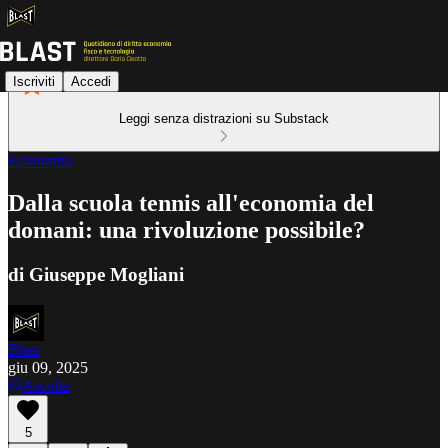
Iscriviti
Accedi
Leggi senza distrazioni su Substack
Economia
Dalla scuola tennis all'economia del
domani: una rivoluzione possibile?
di Giuseppe Mogliani
Blast
giu 09, 2025
Ascolta
5