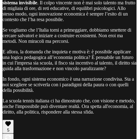
sistema invisibile
. Il colpo vincente non è mai solo talento ma frutto
di migliaia di ore, di reti educative, di equilibri psicologici. Allo
stesso modo, ogni innovazione economica è sempre l’esito di un
contesto che l’ha resa possibile.
Se vogliamo che l’Italia torni a primeggiare, dobbiamo smettere di
cercare salvatori e iniziare a costruire ecosistemi. Non eroi ma
metodi. Non miracoli ma percorsi.
E allora, la domanda che inquieta e motiva è: è possibile applicare
una logica pedagogica all’economia politica? È pensabile un futuro
in cui l'impresa sia scuola, il fisco sia incentivo al talento, il diritto sia
guida alla trasformazione e non vincolo paralizzante?
In fondo, ogni sistema economico è una narrazione condivisa. Sta a
noi scegliere se scriverla con i paradigmi della paura o con quelli
della possibilità.
La scuola tennis italiana ci ha dimostrato che, con visione e metodo,
anche l'impossibile può diventare realtà. Ora spetta all'economia, al
diritto, alla politica, rispondere alla stessa sfida.
5