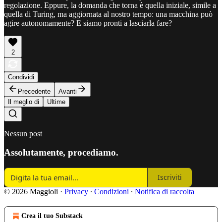
regolazione. Eppure, la domanda che torna è quella iniziale, simile a
quella di Turing, ma aggiornata al nostro tempo: una macchina può
agire autonomamente? E siamo pronti a lasciarla fare?
2
Condividi
Precedente
Avanti
Il meglio di
Ultime
Nessun post
Assolutamente, procediamo.
Iscriviti
© 2026 Maggioli
·
Privacy
∙
Condizioni
∙
Notifica di raccolta
Crea il tuo Substack