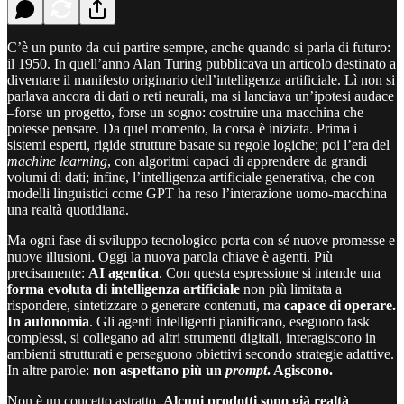
C’è un punto da cui partire sempre, anche quando si parla di futuro:
il 1950. In quell’anno Alan Turing pubblicava un articolo destinato a
diventare il manifesto originario dell’intelligenza artificiale. Lì non si
parlava ancora di dati o reti neurali, ma si lanciava un’ipotesi audace
–forse un progetto, forse un sogno: costruire una macchina che
potesse pensare. Da quel momento, la corsa è iniziata. Prima i
sistemi esperti, rigide strutture basate su regole logiche; poi l’era del
machine learning
, con algoritmi capaci di apprendere da grandi
volumi di dati; infine, l’intelligenza artificiale generativa, che con
modelli linguistici come GPT ha reso l’interazione uomo-macchina
una realtà quotidiana.
Ma ogni fase di sviluppo tecnologico porta con sé nuove promesse e
nuove illusioni. Oggi la nuova parola chiave è agenti. Più
precisamente:
AI agentica
. Con questa espressione si intende una
forma evoluta di intelligenza artificiale
non più limitata a
rispondere, sintetizzare o generare contenuti, ma
capace di operare.
In autonomia
. Gli agenti intelligenti pianificano, eseguono task
complessi, si collegano ad altri strumenti digitali, interagiscono in
ambienti strutturati e perseguono obiettivi secondo strategie adattive.
In altre parole:
non aspettano più un
prompt
. Agiscono.
Non è un concetto astratto.
Alcuni prodotti sono già realtà
.