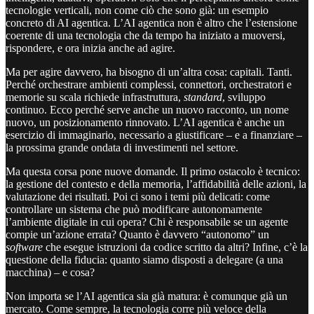
tecnologie verticali, non come ciò che sono già: un esempio
concreto di AI agentica. L’AI agentica non è altro che l’estensione
coerente di una tecnologia che da tempo ha iniziato a muoversi,
rispondere, e ora inizia anche ad agire.
Ma per agire davvero, ha bisogno di un’altra cosa: capitali. Tanti.
Perché orchestrare ambienti complessi, connettori, orchestratori e
memorie su scala richiede infrastruttura,
standard
, sviluppo
continuo. Ecco perché serve anche un nuovo racconto, un nome
nuovo, un posizionamento rinnovato. L’AI agentica è anche un
esercizio di immaginario, necessario a giustificare – e a finanziare –
la prossima grande ondata di investimenti nel settore.
Ma questa corsa pone nuove domande. Il primo ostacolo è tecnico:
la gestione del contesto e della memoria, l’affidabilità delle azioni, la
valutazione dei risultati. Poi ci sono i temi più delicati: come
controllare un sistema che può modificare autonomamente
l’ambiente digitale in cui opera? Chi è responsabile se un agente
compie un’azione errata? Quanto è davvero “autonomo” un
software
che esegue istruzioni da codice scritto da altri? Infine, c’è la
questione della fiducia: quanto siamo disposti a delegare (a una
macchina) – e cosa?
Non importa se l’AI agentica sia già matura: è comunque già un
mercato. Come sempre, la tecnologia corre più veloce della