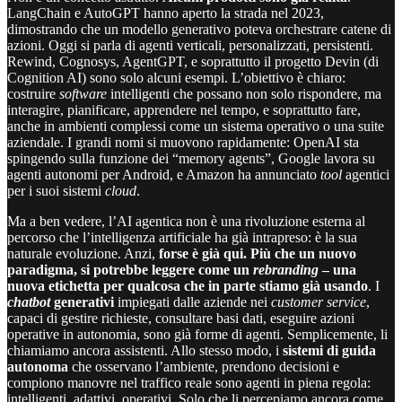
LangChain e AutoGPT hanno aperto la strada nel 2023,
dimostrando che un modello generativo poteva orchestrare catene di
azioni. Oggi si parla di agenti verticali, personalizzati, persistenti.
Rewind, Cognosys, AgentGPT, e soprattutto il progetto Devin (di
Cognition AI) sono solo alcuni esempi. L’obiettivo è chiaro:
costruire
software
intelligenti che possano non solo rispondere, ma
interagire, pianificare, apprendere nel tempo, e soprattutto fare,
anche in ambienti complessi come un sistema operativo o una suite
aziendale. I grandi nomi si muovono rapidamente: OpenAI sta
spingendo sulla funzione dei “memory agents”, Google lavora su
agenti autonomi per Android, e Amazon ha annunciato
tool
agentici
per i suoi sistemi
cloud
.
Ma a ben vedere, l’AI agentica non è una rivoluzione esterna al
percorso che l’intelligenza artificiale ha già intrapreso: è la sua
naturale evoluzione. Anzi,
forse è già qui. Più che un nuovo
paradigma, si potrebbe leggere come un
rebranding
– una
nuova etichetta per qualcosa che in parte stiamo già usando
. I
chatbot
generativi
impiegati dalle aziende nei
customer service
,
capaci di gestire richieste, consultare basi dati, eseguire azioni
operative in autonomia, sono già forme di agenti. Semplicemente, li
chiamiamo ancora assistenti. Allo stesso modo, i
sistemi di guida
autonoma
che osservano l’ambiente, prendono decisioni e
compiono manovre nel traffico reale sono agenti in piena regola:
intelligenti, adattivi, operativi. Solo che li percepiamo ancora come