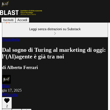
Iscriviti
Accedi
Leggi senza distrazioni su Substack
Tecnologia
Dal sogno di Turing al marketing di oggi:
l’(AI)agente è già tra noi
di Alberto Ferrari
Blast
giu 17, 2025
Ascolta
2