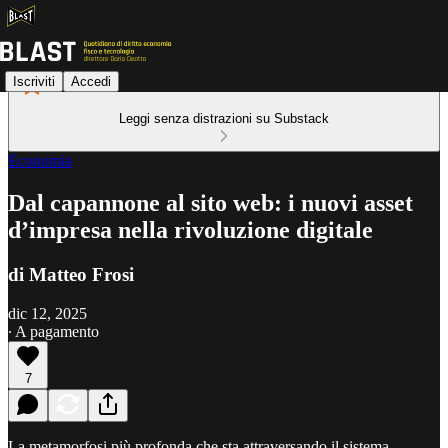
Iscriviti
Accedi
Leggi senza distrazioni su Substack
Economia
Dal capannone al sito web: i nuovi asset
d’impresa nella rivoluzione digitale
di Matteo Frosi
dic 12, 2025
∙ A pagamento
7
La metamorfosi più profonda che sta attraversando il sistema