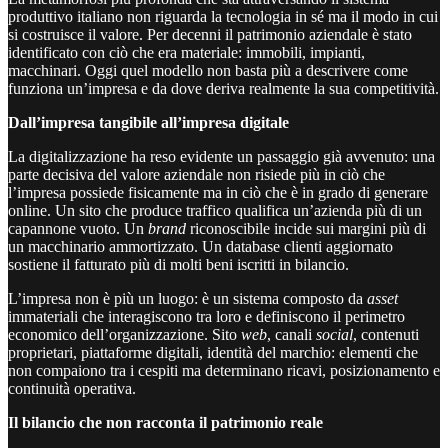
produttivo italiano non riguarda la tecnologia in sé ma il modo in cui
si costruisce il valore. Per decenni il patrimonio aziendale è stato
identificato con ciò che era materiale: immobili, impianti,
macchinari. Oggi quel modello non basta più a descrivere come
funziona un’impresa e da dove deriva realmente la sua competitività.
Dall’impresa tangibile all’impresa digitale
La digitalizzazione ha reso evidente un passaggio già avvenuto: una
parte decisiva del valore aziendale non risiede più in ciò che
l’impresa possiede fisicamente ma in ciò che è in grado di generare
online. Un sito che produce traffico qualifica un’azienda più di un
capannone vuoto. Un
brand
riconoscibile incide sui margini più di
un macchinario ammortizzato. Un database clienti aggiornato
sostiene il fatturato più di molti beni iscritti in bilancio.
L’impresa non è più un luogo: è un sistema composto da
asset
immateriali che interagiscono tra loro e definiscono il perimetro
economico dell’organizzazione. Sito
web
, canali
social
, contenuti
proprietari, piattaforme digitali, identità del marchio: elementi che
non compaiono tra i cespiti ma determinano ricavi, posizionamento e
continuità operativa.
Il bilancio che non racconta il patrimonio reale