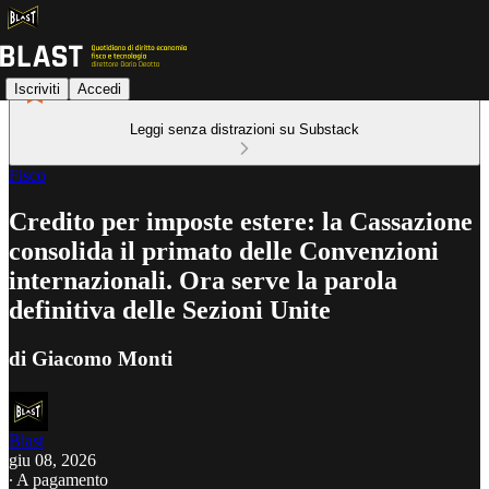
Iscriviti
Accedi
Leggi senza distrazioni su Substack
Fisco
Credito per imposte estere: la Cassazione
consolida il primato delle Convenzioni
internazionali. Ora serve la parola
definitiva delle Sezioni Unite
di Giacomo Monti
Blast
giu 08, 2026
∙ A pagamento