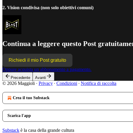
2. Vision condivisa (non solo obiettivi comuni)
Continua a leggere questo Post gratuitamen
Richiedi il mio Post gratuito
Oppure acquista un abbonamento a pagamento.
Precedente
Avanti
© 2026 Maggioli
·
Privacy
∙
Condizioni
∙
Notifica di raccolta
Crea il tuo Substack
Scarica l'app
Substack
è la casa della grande cultura