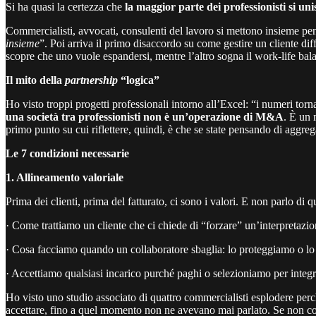
Si ha quasi la certezza che
la maggior parte dei professionisti si uni
Commercialisti, avvocati, consulenti del lavoro si mettono insieme pen
insieme
”. Poi arriva il primo disaccordo su come gestire un cliente dif
scopre che uno vuole espandersi, mentre l’altro sogna il work-life bal
Il mito della
partnership
“logica”
Ho visto troppi progetti professionali intorno all’Excel: “i numeri tor
una società tra professionisti non è un’operazione di M&A
. È un 
primo punto su cui riflettere, quindi, è che se state pensando di aggreg
Le 7 condizioni necessarie
1. Allineamento valoriale
Prima dei clienti, prima del fatturato, ci sono i valori. E non parlo di
· Come trattiamo un cliente che ci chiede di “forzare” un’interpretazi
· Cosa facciamo quando un collaboratore sbaglia: lo proteggiamo o l
· Accettiamo qualsiasi incarico purché paghi o selezioniamo per integr
Ho visto uno studio associato di quattro commercialisti esplodere perché
accettare, fino a quel momento non ne avevano mai parlato. Se non cond