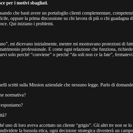
sce per i motivi sbagliati
.
sando che basti avere un portafoglio clienti complementare, competenze 
ficile, oppure la prima discussione su chi lavora di più o chi guadagna d
ance. Qui iniziano i problemi.
nano”, mi dicevano inizialmente, mentre mi mostravano proiezioni di fatt
matrimonio professionale. E come ogni relazione che funziona, richiede 
arvi solo perché “conviene” o perché “da soli non ce la fate”, fermatevi.
 quelli scritti sulla Mission aziendale che nessuno legge. Parlo di domand
one normativa?
o esponiamo?
ità?
 uno di loro aveva accettato un cliente “grigio”. Gli altri tre non se lo
ividete la bussola etica, ogni decisione strategica diventerà un campo 