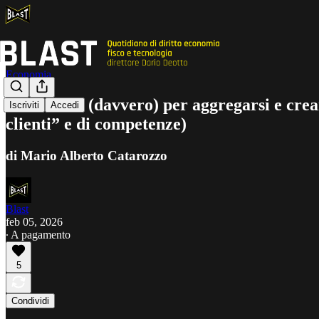
Economia
Cosa serve (davvero) per aggregarsi e crea
Iscriviti
Accedi
clienti” e di competenze)
di Mario Alberto Catarozzo
Blast
feb 05, 2026
∙ A pagamento
5
Condividi