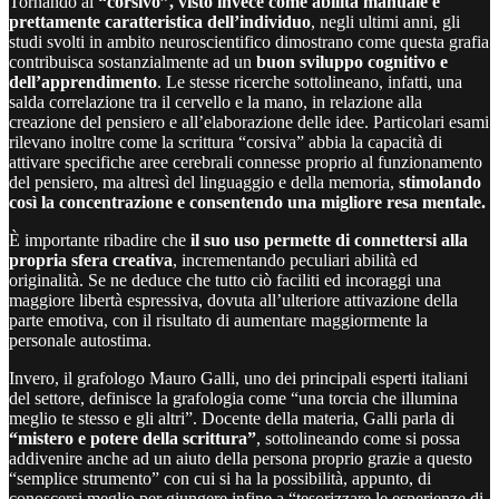
Tornando al
“corsivo”, visto invece come abilità manuale e
prettamente caratteristica dell’individuo
, negli ultimi anni, gli
studi svolti in ambito neuroscientifico dimostrano come questa grafia
contribuisca sostanzialmente ad un
buon sviluppo cognitivo e
dell’apprendimento
. Le stesse ricerche sottolineano, infatti, una
salda correlazione tra il cervello e la mano, in relazione alla
creazione del pensiero e all’elaborazione delle idee. Particolari esami
rilevano inoltre come la scrittura “corsiva” abbia la capacità di
attivare specifiche aree cerebrali connesse proprio al funzionamento
del pensiero, ma altresì del linguaggio e della memoria,
stimolando
così la concentrazione e consentendo una migliore resa mentale.
È importante ribadire che
il suo uso permette di connettersi alla
propria sfera creativa
, incrementando peculiari abilità ed
originalità. Se ne deduce che tutto ciò faciliti ed incoraggi una
maggiore libertà espressiva, dovuta all’ulteriore attivazione della
parte emotiva, con il risultato di aumentare maggiormente la
personale autostima.
Invero, il grafologo Mauro Galli, uno dei principali esperti italiani
del settore, definisce la grafologia come “una torcia che illumina
meglio te stesso e gli altri”. Docente della materia, Galli parla di
“mistero e potere della scrittura”
, sottolineando come si possa
addivenire anche ad un aiuto della persona proprio grazie a questo
“semplice strumento” con cui si ha la possibilità, appunto, di
conoscersi meglio per giungere infine a “tesorizzare le esperienze di