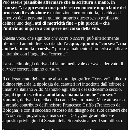
Può
essere plausibile affermare che la scrittura a mano, in
“corsivo”, rappresenta una parte estremamente importante del
processo di evoluzione
e maturazione neuromotoria, psichica ed
emotiva della persona in quanto, proprio questo gesto grafico ne
delinea uno degli
atti di motricità fine – più precisi – che
l’individuo impara a compiere nel corso della vita.
Questa voce, che significa
che corre o scorre,
può ulteriormente
riferirsi ad ambiti diversi, citando
l’acqua, appunto, “corsiva”, ma
anche la moneta “corsiva”
pur se attualmente si preferisca indicare
entrambe con l’aggettivo “corrente”.
La sua etimologia deriva dal latino medievale
cursivus
, derivato di
currĕre
correre,
supino
cursum.
Il collegamento del termine al settore tipografico (“corsivo” italico o
aldino) riguarda la tipologia dei caratteri ivi introdotta dall’editore e
umanista italiano Aldo Manuzio agli albori del sedicesimo secolo.
Qui, il
tipo di scrittura adottata, chiamata anche “corsivo”
romano
, deriva da quella della cancelleria romana. Ma è attraverso
il grande contributo dell’incisore Francesco Griffo (Francesco da
Bologna) e con il successo riscosso dal disegno dei suoi caratteri che
il “corsivo” tipografico, a marzo del 1501, giunge ad ottenere
apposito privilegio dal Senato della Serenissima per il suo utilizzo.