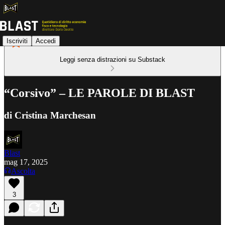
Iscriviti
Accedi
Leggi senza distrazioni su Substack
“Corsivo” – LE PAROLE DI BLAST
di Cristina Marchesan
Blast
mag 17, 2025
Ascolta
3