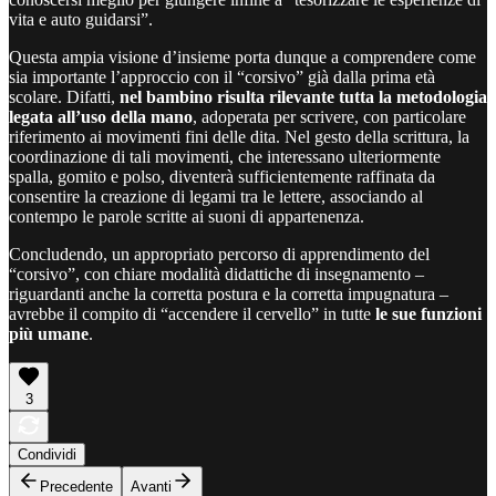
vita e auto guidarsi”.
Questa ampia visione d’insieme porta dunque a comprendere come
sia importante l’approccio con il “corsivo” già dalla prima età
scolare. Difatti,
nel bambino risulta rilevante tutta la metodologia
legata all’uso della mano
,
adoperata per scrivere, con particolare
riferimento ai movimenti fini delle dita. Nel gesto della scrittura, la
coordinazione di tali movimenti, che interessano ulteriormente
spalla, gomito e polso, diventerà sufficientemente raffinata da
consentire la creazione di legami tra le lettere, associando al
contempo le parole scritte ai suoni di appartenenza.
Concludendo, un appropriato percorso di apprendimento del
“corsivo”, con chiare modalità didattiche di insegnamento –
riguardanti anche la corretta postura e la corretta impugnatura –
avrebbe il compito di “accendere il cervello” in tutte
le sue funzioni
più umane
.
3
Condividi
Precedente
Avanti