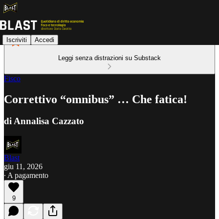
Iscriviti
Accedi
Leggi senza distrazioni su Substack
Fisco
Correttivo “omnibus” … Che fatica!
di Annalisa Cazzato
Blast
giu 11, 2026
∙ A pagamento
9