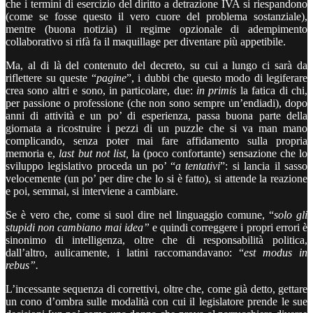
che i termini di esercizio del diritto a detrazione IVA si riespandono
(come se fosse questo il vero cuore del problema sostanziale),
mentre (buona notizia) il regime opzionale di adempimento
collaborativo si rifà fa il maquillage per diventare più appetibile.
Ma, al di là del contenuto del decreto, su cui a lungo ci sarà da
riflettere su queste “
pagine
”, i dubbi che questo modo di legiferare
crea sono altri e sono, in particolare, due:
in primis
la fatica di chi,
per passione o professione (che non sono sempre un’endiadi), dopo
anni di attività e un po’ di esperienza, passa buona parte della
giornata a ricostruire i pezzi di un puzzle che si va man mano
complicando, senza poter mai fare affidamento sulla propria
memoria e,
last but not list,
la (poco confortante) sensazione che lo
sviluppo legislativo proceda un po’ “
a tentativi
”: si lancia il sasso
velocemente (un po’ per dire che lo si è fatto), si attende la reazione
e poi, semmai, si interviene a cambiare.
Se è vero che, come si suol dire nel linguaggio comune, “
solo gli
stupidi non cambiano mai idea”
e quindi correggere i propri errori è
sinonimo di intelligenza, oltre che di responsabilità politica,
dall’altro, aulicamente, i latini raccomandavano: “
est modus in
rebus”.
L’incessante sequenza di correttivi, oltre che, come già detto, gettare
un cono d’ombra sulle modalità con cui il legislatore prende le sue