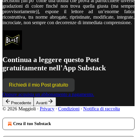
decisioni [un po’ come una donna che prova al parrucchiere diverse
gradazioni di colore finché non trova quella giusta (ma sempre
provvisoriamente)], espone il lettore ad un’enorme fatica
ricostruttiva, tra norme abrogate, ripristinate, modificate, integrate,
incrociate, non sempre con decorrenze di immediata comprensione.
Continua a leggere questo Post
gratuitamente nell'App Substack
Richiedi il mio Post gratuito
Oppure acquista un abbonamento a pagamento.
Precedente
Avanti
© 2026 Maggioli
·
Privacy
∙
Condizioni
∙
Notifica di raccolta
Crea il tuo Substack