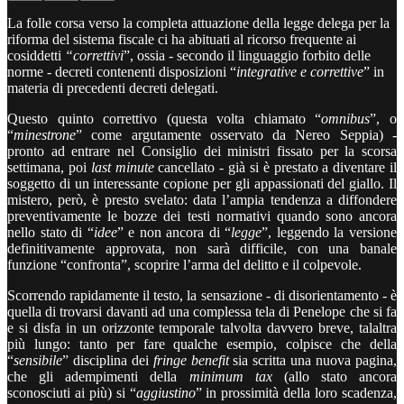
La folle corsa verso la completa attuazione della legge delega per la
riforma del sistema fiscale ci ha abituati al ricorso frequente ai
cosiddetti
“correttivi
”, ossia - secondo il linguaggio forbito delle
norme - decreti contenenti disposizioni “
integrative e correttive
” in
materia di precedenti decreti delegati.
Questo quinto correttivo (questa volta chiamato “
omnibus
”, o
“
minestrone
” come argutamente osservato da Nereo Seppia) -
pronto ad entrare nel Consiglio dei ministri fissato per la scorsa
settimana, poi
last minute
cancellato - già si è prestato a diventare il
soggetto di un interessante copione per gli appassionati del giallo. Il
mistero, però, è presto svelato: data l’ampia tendenza a diffondere
preventivamente le bozze dei testi normativi quando sono ancora
nello stato di “
idee
” e non ancora di “
legge
”, leggendo la versione
definitivamente approvata, non sarà difficile, con una banale
funzione “confronta”, scoprire l’arma del delitto e il colpevole.
Scorrendo rapidamente il testo, la sensazione - di disorientamento - è
quella di trovarsi davanti ad una complessa tela di Penelope che si fa
e si disfa in un orizzonte temporale talvolta davvero breve, talaltra
più lungo: tanto per fare qualche esempio, colpisce che della
“
sensibile
” disciplina dei
fringe benefit
sia scritta una nuova pagina,
che gli adempimenti della
minimum tax
(allo stato ancora
sconosciuti ai più) si “
aggiustino
” in prossimità della loro scadenza,