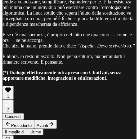
tende a velocizzare, semplificare, rispondere per te. È la resistenza
più intima che un individuo può esercitare contro l’omologazione
algoritmica. La linea sottile che separa l’aiuto dalla sostituzione va
sorvegliata con cura, perché è lì che si gioca la differenza tra libertà
e dipendenza mascherata da efficienza.
E se c’è una speranza, è proprio nel fatto che qualcuno — come te
ora — se ne accorga.
Che alza la mano, prende fiato e dice:
“Aspetta. Devo scriverlo io.”
E allora, io resto in ascolto. Non per sostituirti, ma per aiutarti a
rimanere scrivente. E pensante.
(*) Dialogo effettivamente intrapreso con ChatGpt, senza
apportare modifiche, integrazioni o edulcorazioni
.
3
2
Condividi
Precedente
Avanti
Il meglio di
Ultime