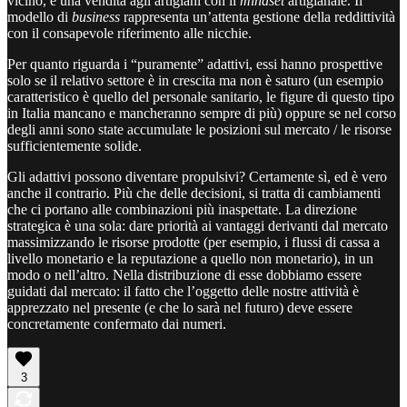
vicino, è una vendita agli artigiani con il
mindset
artigianale. Il
modello di
business
rappresenta un’attenta gestione della reddittività
con il consapevole riferimento alle nicchie.
Per quanto riguarda i “puramente” adattivi, essi hanno prospettive
solo se il relativo settore è in crescita ma non è saturo (un esempio
caratteristico è quello del personale sanitario, le figure di questo tipo
in Italia mancano e mancheranno sempre di più) oppure se nel corso
degli anni sono state accumulate le posizioni sul mercato / le risorse
sufficientemente solide.
Gli adattivi possono diventare propulsivi? Certamente sì, ed è vero
anche il contrario. Più che delle decisioni, si tratta di cambiamenti
che ci portano alle combinazioni più inaspettate. La direzione
strategica è una sola: dare priorità ai vantaggi derivanti dal mercato
massimizzando le risorse prodotte (per esempio, i flussi di cassa a
livello monetario e la reputazione a quello non monetario), in un
modo o nell’altro. Nella distribuzione di esse dobbiamo essere
guidati dal mercato: il fatto che l’oggetto delle nostre attività è
apprezzato nel presente (e che lo sarà nel futuro) deve essere
concretamente confermato dai numeri.
3