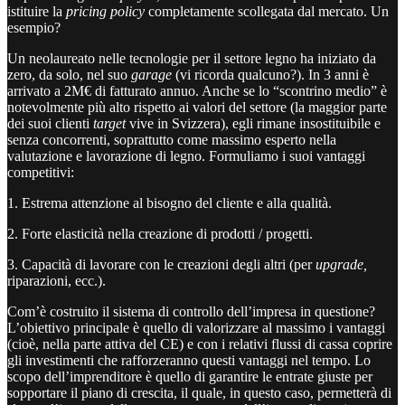
istituire la
pricing policy
completamente scollegata dal mercato. Un
esempio?
Un neolaureato nelle tecnologie per il settore legno ha iniziato da
zero, da solo, nel suo
garage
(vi ricorda qualcuno?). In 3 anni è
arrivato a 2M€ di fatturato annuo. Anche se lo “scontrino medio” è
notevolmente più alto rispetto ai valori del settore (la maggior parte
dei suoi clienti
target
vive in Svizzera), egli rimane insostituibile e
senza concorrenti, soprattutto come massimo esperto nella
valutazione e lavorazione di legno. Formuliamo i suoi vantaggi
competitivi:
1. Estrema attenzione al bisogno del cliente e alla qualità.
2. Forte elasticità nella creazione di prodotti / progetti.
3. Capacità di lavorare con le creazioni degli altri (per
upgrade,
riparazioni, ecc.).
Com’è costruito il sistema di controllo dell’impresa in questione?
L’obiettivo principale è quello di valorizzare al massimo i vantaggi
(cioè, nella parte attiva del CE) e con i relativi flussi di cassa coprire
gli investimenti che rafforzeranno questi vantaggi nel tempo. Lo
scopo dell’imprenditore è quello di garantire le entrate giuste per
sopportare il piano di crescita, il quale, in questo caso, permetterà di