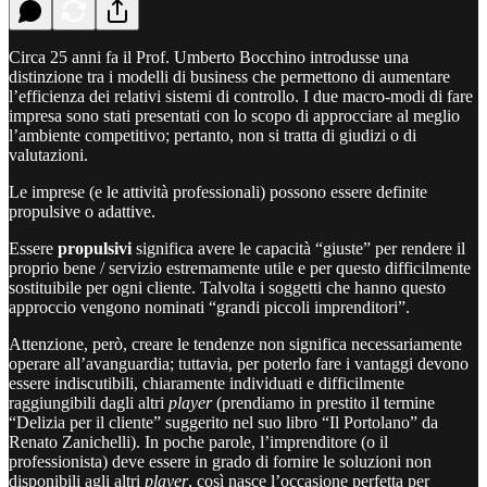
Circa 25 anni fa il Prof. Umberto Bocchino introdusse una
distinzione tra i modelli di business che permettono di aumentare
l’efficienza dei relativi sistemi di controllo. I due macro-modi di fare
impresa sono stati presentati con lo scopo di approcciare al meglio
l’ambiente competitivo; pertanto, non si tratta di giudizi o di
valutazioni.
Le imprese (e le attività professionali) possono essere definite
propulsive o adattive.
Essere
propulsivi
significa avere le capacità “giuste” per rendere il
proprio bene / servizio estremamente utile e per questo difficilmente
sostituibile per ogni cliente. Talvolta i soggetti che hanno questo
approccio vengono nominati “grandi piccoli imprenditori”.
Attenzione, però, creare le tendenze non significa necessariamente
operare all’avanguardia; tuttavia, per poterlo fare i vantaggi devono
essere indiscutibili, chiaramente individuati e difficilmente
raggiungibili dagli altri
player
(prendiamo in prestito il termine
“Delizia per il cliente” suggerito nel suo libro “Il Portolano” da
Renato Zanichelli). In poche parole, l’imprenditore (o il
professionista) deve essere in grado di fornire le soluzioni non
disponibili agli altri
player
, così nasce l’occasione perfetta per