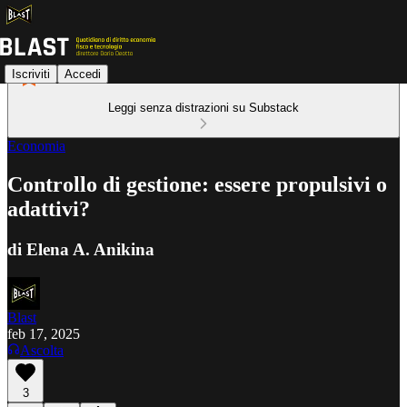
Iscriviti
Accedi
Leggi senza distrazioni su Substack
Economia
Controllo di gestione: essere propulsivi o
adattivi?
di Elena A. Anikina
Blast
feb 17, 2025
Ascolta
3