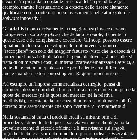
slegare l’impresa dalla costante presenza dell’imprenditore (per
esempio, tramite l’assunzione e la crescita delle risorse altamente
qualificate con il contemporaneo investimento nelle attrezzature e
software
innovativi).
Gli
adattivi
(sono decisamente in maggioranza) invece devono
competere: ci sono
key player
che dettano le regole, il cliente in
questo caso è da conquistare e coccolare. Gli scopi possono essere
ugualmente di crescita e sviluppo; le fonti invece saranno da
“raccogliere” non solo dal maggior fatturato (visto che la capacità di
aumentare i prezzi è limitata) ma in generale dove sarà possibile: si
tratta di ottimizzare i costi, di internalizzare/esternalizzare i servizi, a
volte di inventare un qualcosa che per il cliente crea differenza,
anche quando i settori sono strapieni. Ragioniamoci insieme.
Ad esempio, un’impresa commercializza o, meglio, pensa di
commercializzare i prodotti chimici. Lo fa da decenni e non perde la
quota del mercato (né la quota nel mercato, né la relativa
reddittività), nonostante la presenza di numerose multinazionali. È
corretto dire asetticamente che sono “vendite”? Formalmente sì.
Nella sostanza si tratta di prodotti creati su misura: prima di
procedere, i dipendenti di questa società visitano i clienti (si tratta
prevalentemente di piccole officine) e li intervistano sui singoli
ingredienti che essi vorrebbero nei loro prodotti ideali. Osservata da