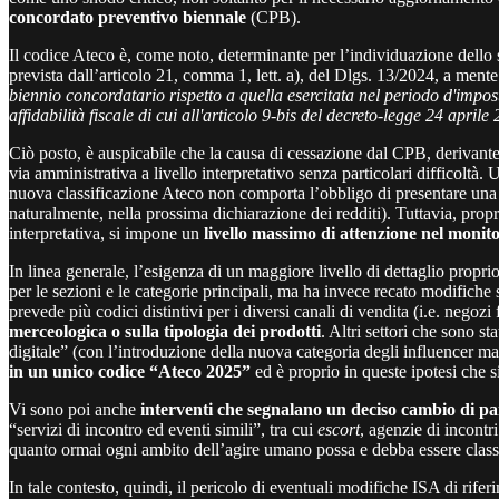
concordato preventivo biennale
(CPB).
Il codice Ateco è, come noto, determinante per l’individuazione dello 
prevista dall’articolo 21, comma 1, lett. a), del Dlgs. 13/2024, a mente 
biennio concordatario rispetto a quella esercitata nel periodo d'impost
affidabilità fiscale di cui all'articolo 9-bis del decreto-legge 24 apri
Ciò posto, è auspicabile che la causa di cessazione dal CPB, derivante 
via amministrativa a livello interpretativo senza particolari difficoltà
nuova classificazione Ateco non comporta l’obbligo di presentare una di
naturalmente, nella prossima dichiarazione dei redditi). Tuttavia, propr
interpretativa, si impone un
livello massimo di attenzione nel monito
In linea generale, l’esigenza di un maggiore livello di dettaglio prop
per le sezioni e le categorie principali, ma ha invece recato modifiche 
prevede più codici distintivi per i diversi canali di vendita (i.e. negozi 
merceologica o sulla tipologia dei prodotti
. Altri settori che sono s
digitale” (con l’introduzione della nuova categoria degli influencer m
in un unico codice “Ateco 2025”
ed è proprio in queste ipotesi che s
Vi sono poi anche
interventi che segnalano un deciso cambio di pa
“servizi di incontro ed eventi simili”, tra cui
escort
, agenzie di incontr
quanto ormai ogni ambito dell’agire umano possa e debba essere classifi
In tale contesto, quindi, il pericolo di eventuali modifiche ISA di rif