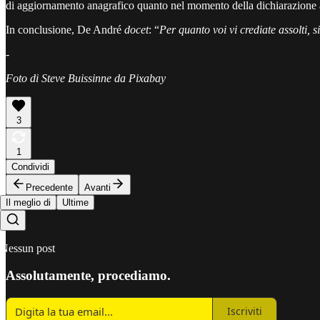
di aggiornamento anagrafico quanto nel momento della dichiarazione a
In conclusione, De André
docet
: “
Per quanto voi vi crediate assolti, si
-
Foto di Steve Buissinne da Pixabay
3
1
Condividi
Precedente
Avanti
Il meglio di
Ultime
Nessun post
Assolutamente, procediamo.
Iscriviti