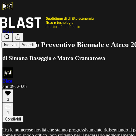
Fisco
Concordato Preventivo Biennale e Ateco 20
Iscriviti
Accedi
di Simona Baseggio e Marco Cramarossa
Blast
apr 09, 2025
3
1
Condividi
Tra le numerose novità che stanno progressivamente ridisegnando il pan
come uno snodo critico, non soltanto per il necessario aggiornamento de