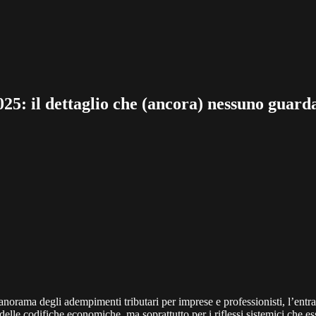
25: il dettaglio che (ancora) nessuno guard
orama degli adempimenti tributari per imprese e professionisti, l’entra
lle codifiche economiche, ma soprattutto per i riflessi sistemici che es