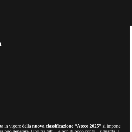
a
ta in vigore della
nuova classificazione “Ateco 2025”
si impone
sa può generare. Uno fra tutti – e non di poco conto – riguarda il