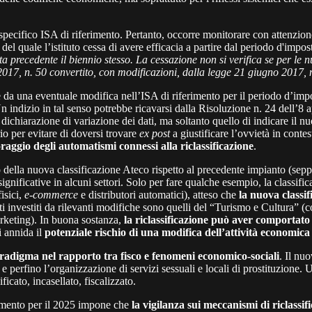
specifico ISA di riferimento. Pertanto, occorre monitorare con attenzion
del quale l’istituto cessa di avere efficacia a partire dal periodo d'impos
a precedente il biennio stesso. La cessazione non si verifica se per le nu
le 2017, n. 50 convertito, con modificazioni, dalla legge 21 giugno 2017, 
da una eventuale modifica nell’ISA di riferimento per il periodo d’impos
. Un indizio in tal senso potrebbe ricavarsi dalla Risoluzione n. 24 dell’8
chiarazione di variazione dei dati, ma soltanto quello di indicare il nuov
io per evitare di doversi trovare
ex post
a giustificare l’ovvietà in contes
raggio degli automatismi connessi alla riclassificazione
.
rio della nuova classificazione Ateco rispetto al precedente impianto (s
significative in alcuni settori. Solo per fare qualche esempio, la classif
fisici,
e-commerce
e distributori automatici), atteso che
la nuova classif
tati investiti da rilevanti modifiche sono quelli del “Turismo e Cultura” (
arketing). In buona sostanza,
la riclassificazione può aver comportat
i annida il
potenziale rischio di una modifica dell’attività economica di
radigma nel rapporto tra fisco e fenomeni economico-sociali
. Il nu
i e perfino l’organizzazione di servizi sessuali e locali di prostituzion
cato, incasellato, fiscalizzato.
erimento per il 2025 impone che
la vigilanza sui meccanismi di riclassi