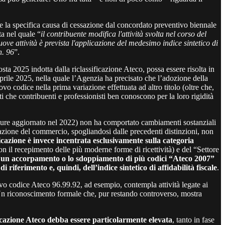
e la specifica causa di cessazione dal concordato preventivo biennale
ta nel quale “
il contribuente modifica l'attività svolta nel corso del
ove attività è prevista l'applicazione del medesimo indice sintetico di
n. 96
”.
ta 2025 indotta dalla riclassificazione Ateco, possa essere risolta in
 aprile 2025, nella quale l’Agenzia ha precisato che l’adozione della
o codice nella prima variazione effettuata ad altro titolo (oltre che,
ti che contribuenti e professionisti ben conoscono per la loro rigidità
eppure aggiornato nel 2022) non ha comportato cambiamenti sostanziali
icazione del commercio, spogliandosi dalle precedenti distinzioni, non
icazione è invece incentrata esclusivamente sulla categoria
con il recepimento delle più moderne forme di ricettività) e del “Settore
o un accorpamento o lo sdoppiamento di più codici “Ateco 2007”
 riferimento e, quindi, dell’indice sintetico di affidabilità fiscale
.
ovo codice Ateco 96.99.92, ad esempio, contempla attività legate ai
e. Un riconoscimento formale che, pur restando controverso, mostra
ficazione Ateco debba essere particolarmente elevata
, tanto in fase