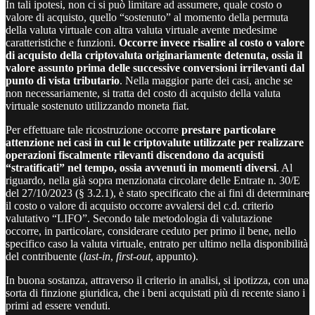
In tali ipotesi, non ci si può limitare ad assumere, quale costo o
valore di acquisto, quello “sostenuto” al momento della permuta
della valuta virtuale con altra valuta virtuale avente medesime
caratteristiche e funzioni.
Occorre invece risalire al costo o valore
di acquisto della criptovaluta originariamente detenuta, ossia il
valore assunto prima delle successive conversioni irrilevanti dal
punto di vista tributario
. Nella maggior parte dei casi, anche se
non necessariamente, si tratta del costo di acquisto della valuta
virtuale sostenuto utilizzando moneta fiat.
Per effettuare tale ricostruzione occorre
prestare particolare
attenzione nei casi in cui le criptovalute utilizzate per realizzare
operazioni fiscalmente rilevanti discendono da acquisti
“stratificati” nel tempo, ossia avvenuti in momenti diversi
. Al
riguardo, nella già sopra menzionata circolare delle Entrate n. 30/E
del 27/10/2023 (§ 3.2.1), è stato specificato che ai fini di determinare
il costo o valore di acquisto occorre avvalersi del c.d. criterio
valutativo “LIFO”. Secondo tale metodologia di valutazione
occorre, in particolare, considerare ceduto per primo il bene, nello
specifico caso la valuta virtuale, entrato per ultimo nella disponibilità
del contribuente (
last-in
,
first-out
, appunto).
In buona sostanza, attraverso il criterio in analisi, si ipotizza, con una
sorta di finzione giuridica, che i beni acquistati più di recente siano i
primi ad essere venduti.