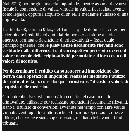
(dal 2023) non origina materia imponibile, mentre assume rilevanza
fiscale la conversione di valuta virtuale in valuta fiat (valuta avente
corso legale), oppure l’acquisto di un NFT mediante l’utilizzo di una
criptovaluta.
L’articolo 68, comma 9-bis, del Tuir – il quale definisce i criteri per
determinare i redditi derivanti dal rimborso o cessione a titolo
oneroso, permuta o detenzione di cripto-attività – fissa, quale
principio generale, che
le plusvalenze fiscalmente rilevanti sono
costituite dalla differenza tra il corrispettivo percepito ovvero il
valore normale delle cripto-attività permutate e il loro costo o il
valore di acquisto
.
Per
determinare il reddito da sottoporre ad imposizione che
deriva dalle operazioni imponibili realizzate mediante l’utilizzo
di cripto-attività
, occorre dunque
“ricostruire” il costo o valore di
acquisto delle medesime
.
Ciò potrebbe rivelarsi non così immediato nel caso in cui le
criptovalute, utilizzate per realizzare operazioni fiscalmente rilevanti,
siano il risultato di conversioni avvenute nel tempo con altre valute
virtuali aventi uguali caratteristiche e funzioni. Operazioni, queste
ultime, che, come è stato sopra rilevato, risultano irrilevanti ai fini
tributari.