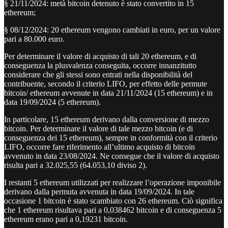
§ 21/11/2024: metà bitcoin detenuto è stato convertito in 15
ethereum;
§ 08/12/2024: 20 ethereum vengono cambiati in euro, per un valore
pari a 80.000 euro.
Per determinare il valore di acquisto di tali 20 ethereum, e di
conseguenza la plusvalenza conseguita, occorre innanzitutto
considerare che gli stessi sono entrati nella disponibilità del
contribuente, secondo il criterio LIFO, per effetto delle permute
bitcoin/ ethereum avvenute in data 21/11/2024 (15 ethereum) e in
data 19/09/2024 (5 ethereum).
In particolare, 15 ethereum derivano dalla conversione di mezzo
bitcoin. Per determinare il valore di tale mezzo bitcoin (e di
conseguenza dei 15 ethereum), sempre in conformità con il criterio
LIFO, occorre fare riferimento all’ultimo acquisto di bitcoin
avvenuto in data 23/08/2024. Ne consegue che il valore di acquisto
risulta pari a 32.025,55 (64.053,10 diviso 2).
I restanti 5 ethereum utilizzati per realizzare l’operazione imponibile
derivano dalla permuta avvenuta in data 19/09/2024. In tale
occasione 1 bitcoin è stato scambiato con 26 ethereum. Ciò significa
che 1 ethereum risultava pari a 0,038462 bitcoin e di conseguenza 5
ethereum erano pari a 0,19231 bitcoin.