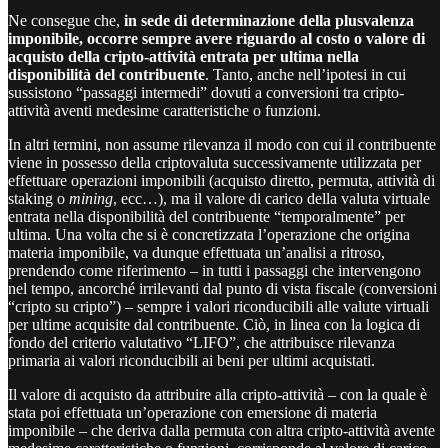
Ne consegue che,
in sede di determinazione della plusvalenza
imponibile, occorre sempre avere riguardo al costo o valore di
acquisto della cripto-attività entrata per ultima nella
disponibilità del contribuente
. Tanto, anche nell’ipotesi in cui
sussistono “passaggi intermedi” dovuti a conversioni tra cripto-
attività aventi medesime caratteristiche o funzioni.
In altri termini, non assume rilevanza il modo con cui il contribuente
viene in possesso della criptovaluta successivamente utilizzata per
effettuare operazioni imponibili (acquisto diretto, permuta, attività di
staking o
mining
, ecc…), ma il valore di carico della valuta virtuale
entrata nella disponibilità del contribuente “temporalmente” per
ultima. Una volta che si è concretizzata l’operazione che origina
materia imponibile, va dunque effettuata un’analisi a ritroso,
prendendo come riferimento – in tutti i passaggi che intervengono
nel tempo, ancorché irrilevanti dal punto di vista fiscale (conversioni
“cripto su cripto”) – sempre i valori riconducibili alle valute virtuali
per ultime acquisite dal contribuente. Ciò, in linea con la logica di
fondo del criterio valutativo “LIFO”, che attribuisce rilevanza
primaria ai valori riconducibili ai beni per ultimi acquistati.
Il valore di acquisto da attribuire alla cripto-attività – con la quale è
stata poi effettuata un’operazione con emersione di materia
imponibile – che deriva dalla permuta con altra cripto-attività avente