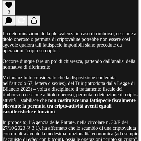
3
La determinazione della plusvalenza in caso di rimborso, cessione a
titolo oneroso o permuta di criptovalute potrebbe non essere così
agevole qualora tali fattispecie imponibili siano precedute da
operazioni “cripto su cripto”.
Occorre dunque fare un po’ di chiarezza, partendo dall’analisi della
normativa di riferimento.
Va innanzitutto considerato che la disposizione contenuta
nell’articolo 67, lettera c-sexies), del Tuir (introdotta dalla Legge di
Bilancio 2023) – volta a disciplinare il trattamento fiscale del
rimborso o cessione a titolo oneroso, permuta o detenzione di cripto-
attività – stabilisce che
non costituisce una fattispecie fiscalmente
rilevante la permuta tra cripto-attività aventi eguali
caratteristiche e funzioni
.
In proposito, l’Agenzia delle Entrate, nella circolare n. 30/E del
27/10/2023 (§ 3.1), ha affermato che lo scambio di una criptovaluta
con un’altra avente la medesima funzionalità economica (ad esempio
l’acquisto di
ether
con bitcoin), ossia le operazioni “cripto su cripto”,