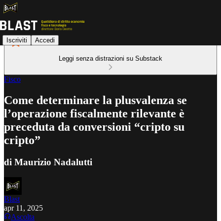
Iscriviti
Accedi
Leggi senza distrazioni su Substack
Fisco
Come determinare la plusvalenza se
l’operazione fiscalmente rilevante è
preceduta da conversioni “cripto su
cripto”
di Maurizio Nadalutti
Blast
apr 11, 2025
Ascolta