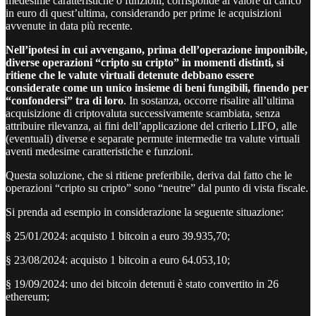
medesime caratteristiche o funzioni, corrisponde al valore di carico
in euro di quest’ultima, considerando per prime le acquisizioni
avvenute in data più recente.
Nell’ipotesi in cui avvengano, prima dell’operazione imponibile,
diverse operazioni “cripto su cripto” in momenti distinti, si
ritiene che le valute virtuali detenute debbano essere
considerate come un unico insieme di beni fungibili, finendo per
“confondersi” tra di loro
. In sostanza, occorre risalire all’ultima
acquisizione di criptovaluta successivamente scambiata, senza
attribuire rilevanza, ai fini dell’applicazione del criterio LIFO, alle
(eventuali) diverse e separate permute intermedie tra valute virtuali
aventi medesime caratteristiche e funzioni.
Questa soluzione, che si ritiene preferibile, deriva dal fatto che le
operazioni “cripto su cripto” sono “neutre” dal punto di vista fiscale.
Si prenda ad esempio in considerazione la seguente situazione:
§ 25/01/2024: acquisto 1 bitcoin a euro 39.935,70;
§ 23/08/2024: acquisto 1 bitcoin a euro 64.053,10;
§ 19/09/2024: uno dei bitcoin detenuti è stato convertito in 26
ethereum;