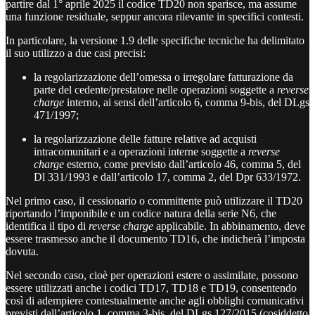
partire dal 1° aprile 2025 il codice TD20 non sparisce, ma assume
una funzione residuale, seppur ancora rilevante in specifici contesti.
In particolare, la versione 1.9 delle specifiche tecniche ha delimitato
il suo utilizzo a due casi precisi:
la regolarizzazione dell’omessa o irregolare fatturazione da
parte del cedente/prestatore nelle operazioni soggette a
reverse
charge
interno, ai sensi dell’articolo 6, comma 9-bis, del DLgs
471/1997;
la regolarizzazione delle fatture relative ad acquisti
intracomunitari e a operazioni interne soggette a
reverse
charge
esterno, come previsto dall’articolo 46, comma 5, del
Dl 331/1993 e dall’articolo 17, comma 2, del Dpr 633/1972.
Nel primo caso, il cessionario o committente può utilizzare il TD20
riportando l’imponibile e un codice natura della serie N6, che
identifica il tipo di
reverse charge
applicabile. In abbinamento, deve
essere trasmesso anche il documento TD16, che indicherà l’imposta
dovuta.
Nel secondo caso, cioè per operazioni estere o assimilate, possono
essere utilizzati anche i codici TD17, TD18 e TD19, consentendo
così di adempiere contestualmente anche agli obblighi comunicativi
previsti dall’articolo 1, comma 3-bis, del DLgs 127/2015 (cosiddetto