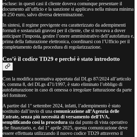
escluse: in questi casi il cliente doveva comunque presentare il
documento all’ufficio e la sanzione si applicava nella misura minima
di 250 euro, salvo diversa determinazione.
In sintesi, il regime previgente era caratterizzato da adempimenti
formali e sostanziali gravosi per il cliente, che si trovava a dover
anticipare l’imposta, gestire l’onere amministrativo dell’autofattura e,
prima della fatturazione elettronica, coordinarsi con l’Ufficio per il
completamento della procedura di regolarizzazione.
Cos’è il codice TD29 e perché è stato introdotto
Con la modifica normativa apportata dal DLgs 87/2024 all’articolo
6, comma 8, del DLgs 471/1997, è stato eliminato l’obbligo di
autofatturazione in caso di omessa o irregolare fatturazione da parte
del fornitore.
A partire dal 1° settembre 2024, infatti, l’adempimento è stato
sostituito dall’invio di una
comunicazione all’Agenzia delle
Entrate, senza più necessità di versamento dell’IVA,
semplificando così la procedura
sia dal punto di vista operativo
che finanziario, e, dal 1° aprile 2025, questa comunicazione deve
essere effettuata utilizzando il nuovo codice TD29 attraverso il