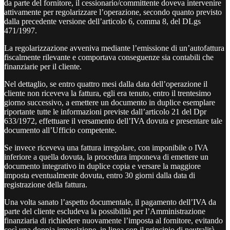
da parte del fornitore, il cessionario/committente doveva intervenire
attivamente per regolarizzare l’operazione, secondo quanto previsto
dalla precedente versione dell’articolo 6, comma 8, del DLgs
471/1997.
La regolarizzazione avveniva mediante l’emissione di un’autofattura
fiscalmente rilevante e comportava conseguenze sia contabili che
finanziarie per il cliente.
Nel dettaglio, se entro quattro mesi dalla data dell’operazione il
cliente non riceveva la fattura, egli era tenuto, entro il trentesimo
giorno successivo, a emettere un documento in duplice esemplare
riportante tutte le informazioni previste dall’articolo 21 del Dpr
633/1972, effettuare il versamento dell’IVA dovuta e presentare tale
documento all’Ufficio competente.
Se invece riceveva una fattura irregolare, con imponibile o IVA
inferiore a quella dovuta, la procedura imponeva di emettere un
documento integrativo in duplice copia e versare la maggiore
imposta eventualmente dovuta, entro 30 giorni dalla data di
registrazione della fattura.
Una volta sanato l’aspetto documentale, il pagamento dell’IVA da
parte del cliente escludeva la possibilità per l’Amministrazione
finanziaria di richiedere nuovamente l’imposta al fornitore, evitando
così una doppia imposizione, in linea con il principio di neutralità