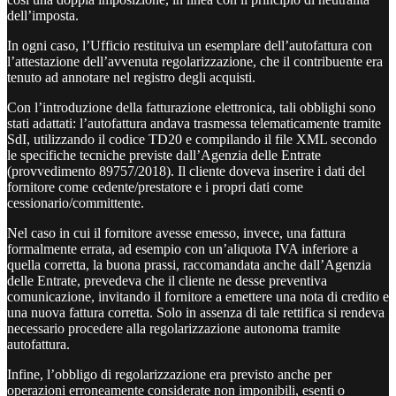
dell’imposta.
In ogni caso, l’Ufficio restituiva un esemplare dell’autofattura con
l’attestazione dell’avvenuta regolarizzazione, che il contribuente era
tenuto ad annotare nel registro degli acquisti.
Con l’introduzione della fatturazione elettronica, tali obblighi sono
stati adattati: l’autofattura andava trasmessa telematicamente tramite
SdI, utilizzando il codice TD20 e compilando il file XML secondo
le specifiche tecniche previste dall’Agenzia delle Entrate
(provvedimento 89757/2018). Il cliente doveva inserire i dati del
fornitore come cedente/prestatore e i propri dati come
cessionario/committente.
Nel caso in cui il fornitore avesse emesso, invece, una fattura
formalmente errata, ad esempio con un’aliquota IVA inferiore a
quella corretta, la buona prassi, raccomandata anche dall’Agenzia
delle Entrate, prevedeva che il cliente ne desse preventiva
comunicazione, invitando il fornitore a emettere una nota di credito e
una nuova fattura corretta. Solo in assenza di tale rettifica si rendeva
necessario procedere alla regolarizzazione autonoma tramite
autofattura.
Infine, l’obbligo di regolarizzazione era previsto anche per
operazioni erroneamente considerate non imponibili, esenti o