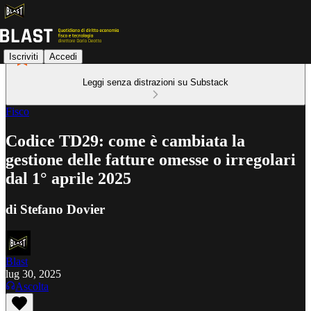
Iscriviti
Accedi
Leggi senza distrazioni su Substack
Fisco
Codice TD29: come è cambiata la
gestione delle fatture omesse o irregolari
dal 1° aprile 2025
di Stefano Dovier
Blast
lug 30, 2025
Ascolta