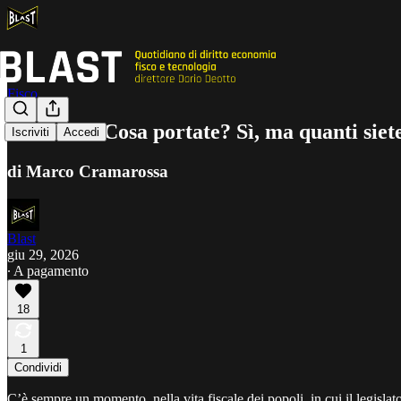
Fisco
Chi siete? Cosa portate? Sì, ma quanti siet
Iscriviti
Accedi
di Marco Cramarossa
Blast
giu 29, 2026
∙ A pagamento
18
1
Condividi
C’è sempre un momento, nella vita fiscale dei popoli, in cui il legislato