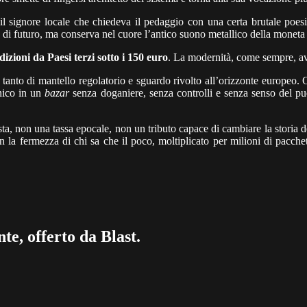
il signore locale che chiedeva il pedaggio con una certa brutale poesia
 di futuro, ma conserva nel cuore l’antico suono metallico della moneta
edizioni da Paesi terzi sotto i 150 euro
. La modernità, come sempre, avan
tanto di mantello regolatorio e sguardo rivolto all’orizzonte europeo. Co
nico in un
bazar
senza doganiere, senza controlli e senza senso del pud
sta, non una tassa epocale, non un tributo capace di cambiare la storia
n la fermezza di chi sa che il poco, moltiplicato per milioni di pacchet
te, offerto da Blast.