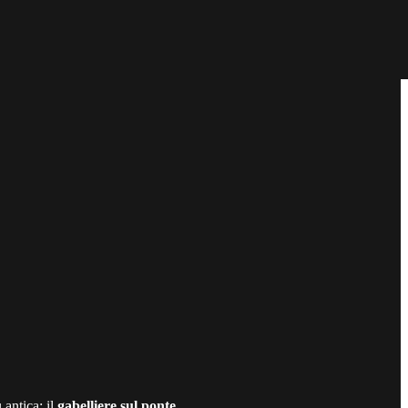
 antica: il
gabelliere sul ponte.