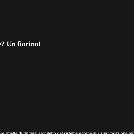
e? Un fiorino!
re smette di fingersi architetto del sistema e torna alla sua vocazione più